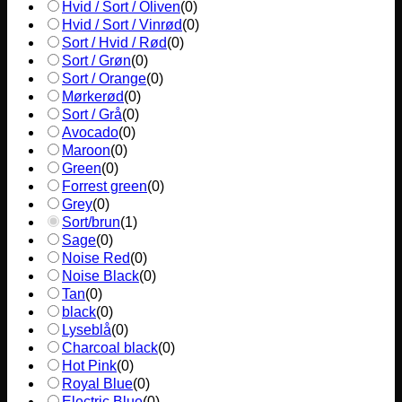
Hvid / Sort / Oliven
(
0
)
Hvid / Sort / Vinrød
(
0
)
Sort / Hvid / Rød
(
0
)
Sort / Grøn
(
0
)
Sort / Orange
(
0
)
Mørkerød
(
0
)
Sort / Grå
(
0
)
Avocado
(
0
)
Maroon
(
0
)
Green
(
0
)
Forrest green
(
0
)
Grey
(
0
)
Sort/brun
(
1
)
Sage
(
0
)
Noise Red
(
0
)
Noise Black
(
0
)
Tan
(
0
)
black
(
0
)
Lyseblå
(
0
)
Charcoal black
(
0
)
Hot Pink
(
0
)
Royal Blue
(
0
)
Electric Blue
(
0
)