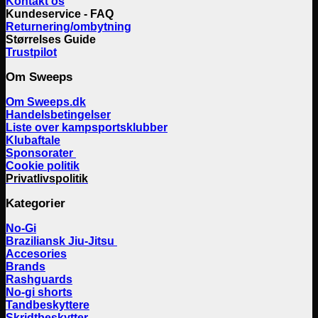
Kontakt os
Kundeservice - FAQ
Returnering/ombytning
Størrelses Guide
Trustpilot
Om Sweeps
Om Sweeps.dk
Handelsbetingelser
Liste over kampsportsklubber
Klubaftale
Sponsorater
Cookie politik
Privatlivspolitik
Kategorier
No-Gi
Braziliansk Jiu-Jitsu
Accesories
Brands
Rashguards
No-gi shorts
Tandbeskyttere
Skridtbeskytter