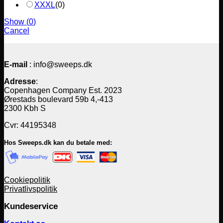
XXXL
(
0
)
Show
(
0
)
Cancel
E-mail
: info@sweeps.dk
Adresse
:
Copenhagen Company Est. 2023
Ørestads boulevard 59b 4,-413
2300 Kbh S
Cvr: 44195348
Hos Sweeps.dk kan du betale med:
Cookiepolitik
Privatlivspolitik
Kundeservice