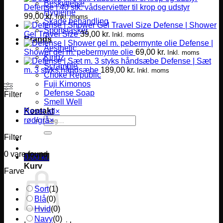
Beskyttelse
Defense | 40 stk. vådservietter til krop og udstyr
Hygiejne
99,00
kr.
Inkl. moms
Skade behandling
Defense | Shower
Sportstasker
Gel Travel Size
39,00
kr.
Inkl. moms
Brands
Defense |
Aesthetic
Shower gel m. pebermynte olie
69,00
kr.
Inkl. moms
Kingz
Defense | Sæt
Scramble
m. 3 styks håndsæbe
189,00
kr.
Inkl. moms
Choke Republic
Fuji Kimonos
Defense Soap
Filter
Smell Well
Kontakt
Reset all
×
Søg
rød/grå
×
efter:
Filter
0
vare found
0,00
kr.
Kurv
Farve
Sort
(
1
)
Blå
(
0
)
Hvid
(
0
)
Navy
(
0
)