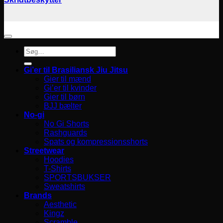
Søg
efter:
Gi’er til Brasiliansk Jiu Jitsu
Gier til mænd
Gi’er til kvinder
Gier til børn
BJJ bælter
No-gi
No Gi Shorts
Rashguards
Spats og kompressionsshorts
Streetwear
Hoodies
T-Shirts
SPORTSBUKSER
Sweatshirts
Brands
Aesthetic
Kingz
Scramble