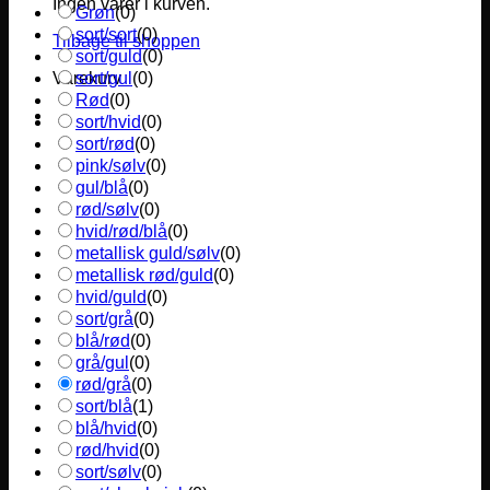
Ingen varer i kurven.
Grøn
(
0
)
sort/sort
(
0
)
Tilbage til shoppen
sort/guld
(
0
)
sort/gul
(
0
)
Varekurv
Rød
(
0
)
sort/hvid
(
0
)
sort/rød
(
0
)
pink/sølv
(
0
)
gul/blå
(
0
)
rød/sølv
(
0
)
hvid/rød/blå
(
0
)
metallisk guld/sølv
(
0
)
metallisk rød/guld
(
0
)
hvid/guld
(
0
)
sort/grå
(
0
)
blå/rød
(
0
)
grå/gul
(
0
)
rød/grå
(
0
)
sort/blå
(
1
)
blå/hvid
(
0
)
rød/hvid
(
0
)
sort/sølv
(
0
)