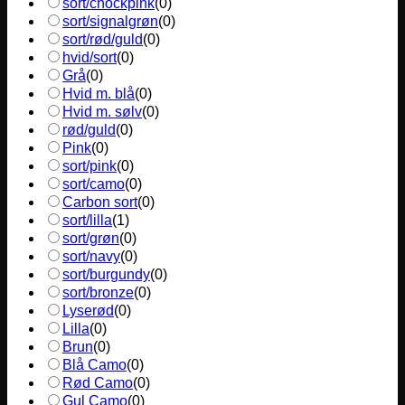
sort/chockpink
(
0
)
sort/signalgrøn
(
0
)
sort/rød/guld
(
0
)
hvid/sort
(
0
)
Grå
(
0
)
Hvid m. blå
(
0
)
Hvid m. sølv
(
0
)
rød/guld
(
0
)
Pink
(
0
)
sort/pink
(
0
)
sort/camo
(
0
)
Carbon sort
(
0
)
sort/lilla
(
1
)
sort/grøn
(
0
)
sort/navy
(
0
)
sort/burgundy
(
0
)
sort/bronze
(
0
)
Lyserød
(
0
)
Lilla
(
0
)
Brun
(
0
)
Blå Camo
(
0
)
Rød Camo
(
0
)
Gul Camo
(
0
)