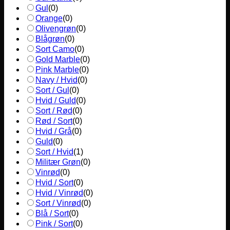
Gul
(
0
)
Orange
(
0
)
Olivengrøn
(
0
)
Blågrøn
(
0
)
Sort Camo
(
0
)
Gold Marble
(
0
)
Pink Marble
(
0
)
Navy / Hvid
(
0
)
Sort / Gul
(
0
)
Hvid / Guld
(
0
)
Sort / Rød
(
0
)
Rød / Sort
(
0
)
Hvid / Grå
(
0
)
Guld
(
0
)
Sort / Hvid
(
1
)
Militær Grøn
(
0
)
Vinrød
(
0
)
Hvid / Sort
(
0
)
Hvid / Vinrød
(
0
)
Sort / Vinrød
(
0
)
Blå / Sort
(
0
)
Pink / Sort
(
0
)