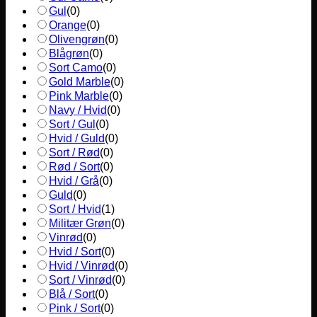
Gul
(
0
)
Orange
(
0
)
Olivengrøn
(
0
)
Blågrøn
(
0
)
Sort Camo
(
0
)
Gold Marble
(
0
)
Pink Marble
(
0
)
Navy / Hvid
(
0
)
Sort / Gul
(
0
)
Hvid / Guld
(
0
)
Sort / Rød
(
0
)
Rød / Sort
(
0
)
Hvid / Grå
(
0
)
Guld
(
0
)
Sort / Hvid
(
1
)
Militær Grøn
(
0
)
Vinrød
(
0
)
Hvid / Sort
(
0
)
Hvid / Vinrød
(
0
)
Sort / Vinrød
(
0
)
Blå / Sort
(
0
)
Pink / Sort
(
0
)