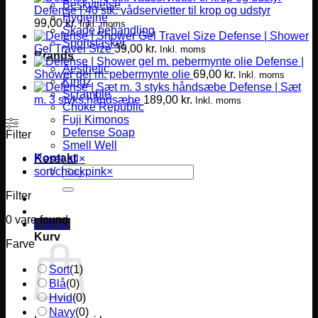
Beskyttelse
Defense | 40 stk. vådservietter til krop og udstyr
Hygiejne
99,00
kr.
Inkl. moms
Skade behandling
Defense | Shower
Sportstasker
Gel Travel Size
39,00
kr.
Inkl. moms
Brands
Defense |
Aesthetic
Shower gel m. pebermynte olie
69,00
kr.
Inkl. moms
Kingz
Defense | Sæt
Scramble
m. 3 styks håndsæbe
189,00
kr.
Inkl. moms
Choke Republic
Fuji Kimonos
Defense Soap
Filter
Smell Well
Kontakt
Reset all
×
Søg
sort/chockpink
×
efter:
Filter
0
vare found
0,00
kr.
Kurv
Farve
Sort
(
1
)
Blå
(
0
)
Hvid
(
0
)
Navy
(
0
)