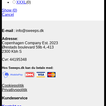
XXXL
(
0
)
Show
(
0
)
Cancel
E-mail
: info@sweeps.dk
Adresse
:
Copenhagen Company Est. 2023
Ørestads boulevard 59b 4,-413
2300 Kbh S
Cvr: 44195348
Hos Sweeps.dk kan du betale med:
Cookiepolitik
Privatlivspolitik
Kundeservice