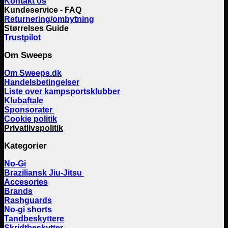
Kontakt os
Kundeservice - FAQ
Returnering/ombytning
Størrelses Guide
Trustpilot
Om Sweeps
Om Sweeps.dk
Handelsbetingelser
Liste over kampsportsklubber
Klubaftale
Sponsorater
Cookie politik
Privatlivspolitik
Kategorier
No-Gi
Braziliansk Jiu-Jitsu
Accesories
Brands
Rashguards
No-gi shorts
Tandbeskyttere
Skridtbeskytter