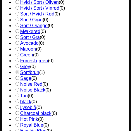
Hvid / Sort / Oliven
(
0
)
Hvid / Sort / Vinrød
(
0
)
Sort / Hvid / Rød
(
0
)
Sort / Grøn
(
0
)
Sort / Orange
(
0
)
Mørkerød
(
0
)
Sort / Grå
(
0
)
Avocado
(
0
)
Maroon
(
0
)
Green
(
0
)
Forrest green
(
0
)
Grey
(
0
)
Sort/brun
(
1
)
Sage
(
0
)
Noise Red
(
0
)
Noise Black
(
0
)
Tan
(
0
)
black
(
0
)
Lyseblå
(
0
)
Charcoal black
(
0
)
Hot Pink
(
0
)
Royal Blue
(
0
)
Electric Blue
(
0
)