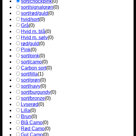
sort/chockpink
(
0
)
sort/signalgrøn
(
0
)
sort/rød/guld
(
0
)
hvid/sort
(
0
)
Grå
(
0
)
Hvid m. blå
(
0
)
Hvid m. sølv
(
0
)
rød/guld
(
0
)
Pink
(
0
)
sort/pink
(
0
)
sort/camo
(
0
)
Carbon sort
(
0
)
sort/lilla
(
1
)
sort/grøn
(
0
)
sort/navy
(
0
)
sort/burgundy
(
0
)
sort/bronze
(
0
)
Lyserød
(
0
)
Lilla
(
0
)
Brun
(
0
)
Blå Camo
(
0
)
Rød Camo
(
0
)
Gul Camo
(
0
)