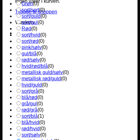
Ingen varer i kurven.
Grøn
(
0
)
sort/sort
(
0
)
Tilbage til shoppen
sort/guld
(
0
)
sort/gul
(
0
)
Varekurv
Rød
(
0
)
sort/hvid
(
0
)
sort/rød
(
0
)
pink/sølv
(
0
)
gul/blå
(
0
)
rød/sølv
(
0
)
hvid/rød/blå
(
0
)
metallisk guld/sølv
(
0
)
metallisk rød/guld
(
0
)
hvid/guld
(
0
)
sort/grå
(
0
)
blå/rød
(
0
)
grå/gul
(
0
)
rød/grå
(
0
)
sort/blå
(
1
)
blå/hvid
(
0
)
rød/hvid
(
0
)
sort/sølv
(
0
)