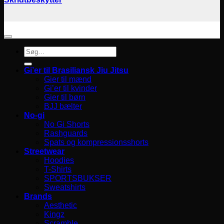
Søg
efter:
Gi’er til Brasiliansk Jiu Jitsu
Gier til mænd
Gi’er til kvinder
Gier til børn
BJJ bælter
No-gi
No Gi Shorts
Rashguards
Spats og kompressionsshorts
Streetwear
Hoodies
T-Shirts
SPORTSBUKSER
Sweatshirts
Brands
Aesthetic
Kingz
Scramble