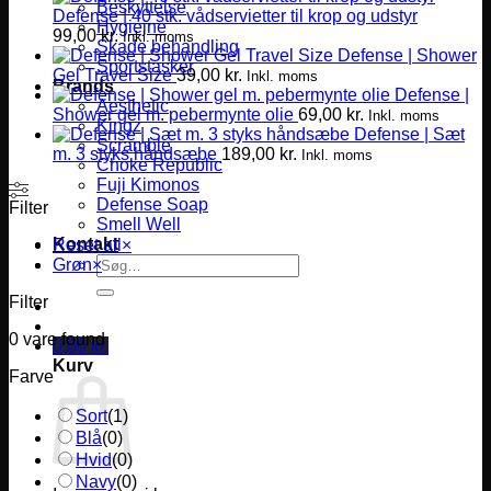
Beskyttelse
Defense | 40 stk. vådservietter til krop og udstyr
Hygiejne
99,00
kr.
Inkl. moms
Skade behandling
Defense | Shower
Sportstasker
Gel Travel Size
39,00
kr.
Inkl. moms
Brands
Defense |
Aesthetic
Shower gel m. pebermynte olie
69,00
kr.
Inkl. moms
Kingz
Defense | Sæt
Scramble
m. 3 styks håndsæbe
189,00
kr.
Inkl. moms
Choke Republic
Fuji Kimonos
Defense Soap
Filter
Smell Well
Kontakt
Reset all
×
Søg
Grøn
×
efter:
Filter
0
vare found
0,00
kr.
Kurv
Farve
Sort
(
1
)
Blå
(
0
)
Hvid
(
0
)
Navy
(
0
)