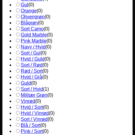
Gul
(
0
)
Orange
(
0
)
Olivengrøn
(
0
)
Blågrøn
(
0
)
Sort Camo
(
0
)
Gold Marble
(
0
)
Pink Marble
(
0
)
Navy / Hvid
(
0
)
Sort / Gul
(
0
)
Hvid / Guld
(
0
)
Sort / Rød
(
0
)
Rød / Sort
(
0
)
Hvid / Grå
(
0
)
Guld
(
0
)
Sort / Hvid
(
1
)
Militær Grøn
(
0
)
Vinrød
(
0
)
Hvid / Sort
(
0
)
Hvid / Vinrød
(
0
)
Sort / Vinrød
(
0
)
Blå / Sort
(
0
)
Pink / Sort
(
0
)