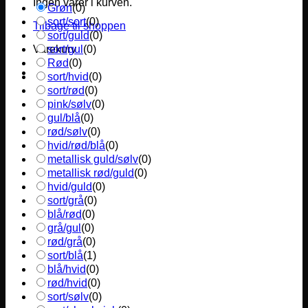
Ingen varer i kurven.
Grøn
(
0
)
sort/sort
(
0
)
Tilbage til shoppen
sort/guld
(
0
)
sort/gul
(
0
)
Varekurv
Rød
(
0
)
sort/hvid
(
0
)
sort/rød
(
0
)
pink/sølv
(
0
)
gul/blå
(
0
)
rød/sølv
(
0
)
hvid/rød/blå
(
0
)
metallisk guld/sølv
(
0
)
metallisk rød/guld
(
0
)
hvid/guld
(
0
)
sort/grå
(
0
)
blå/rød
(
0
)
grå/gul
(
0
)
rød/grå
(
0
)
sort/blå
(
1
)
blå/hvid
(
0
)
rød/hvid
(
0
)
sort/sølv
(
0
)