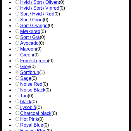
Hvid / Sort / Oliven
(
0
)
Hvid / Sort / Vinrød
(
0
)
Sort / Hvid / Rød
(
0
)
Sort / Grøn
(
0
)
Sort / Orange
(
0
)
Mørkerød
(
0
)
Sort / Grå
(
0
)
Avocado
(
0
)
Maroon
(
0
)
Green
(
0
)
Forrest green
(
0
)
Grey
(
0
)
Sort/brun
(
1
)
Sage
(
0
)
Noise Red
(
0
)
Noise Black
(
0
)
Tan
(
0
)
black
(
0
)
Lyseblå
(
0
)
Charcoal black
(
0
)
Hot Pink
(
0
)
Royal Blue
(
0
)
Electric Blue
(
0
)