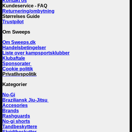
Kontakt os
Kundeservice - FAQ
Returnering/ombytning
Størrelses Guide
Trustpilot
Om Sweeps
Om Sweeps.dk
Handelsbetingelser
Liste over kampsportsklubber
Klubaftale
Sponsorater
Cookie politik
Privatlivspolitik
Kategorier
No-Gi
Braziliansk Jiu-Jitsu
Accesories
Brands
Rashguards
No-gi shorts
Tandbeskyttere
Skridtbeskytter