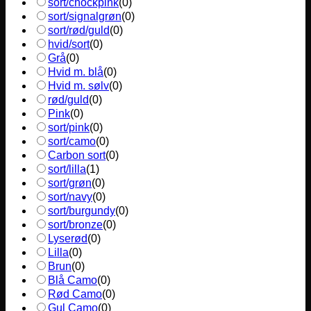
sort/chockpink
(
0
)
sort/signalgrøn
(
0
)
sort/rød/guld
(
0
)
hvid/sort
(
0
)
Grå
(
0
)
Hvid m. blå
(
0
)
Hvid m. sølv
(
0
)
rød/guld
(
0
)
Pink
(
0
)
sort/pink
(
0
)
sort/camo
(
0
)
Carbon sort
(
0
)
sort/lilla
(
1
)
sort/grøn
(
0
)
sort/navy
(
0
)
sort/burgundy
(
0
)
sort/bronze
(
0
)
Lyserød
(
0
)
Lilla
(
0
)
Brun
(
0
)
Blå Camo
(
0
)
Rød Camo
(
0
)
Gul Camo
(
0
)