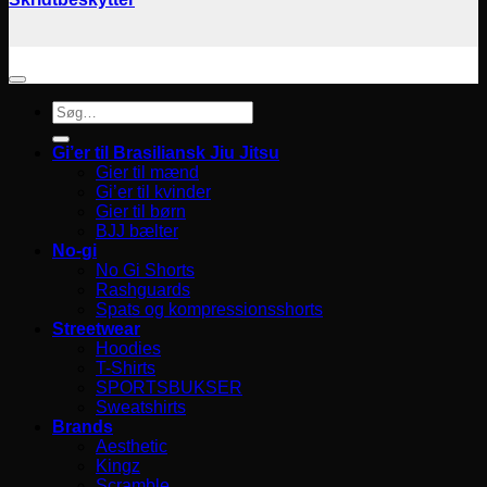
Søg
efter:
Gi’er til Brasiliansk Jiu Jitsu
Gier til mænd
Gi’er til kvinder
Gier til børn
BJJ bælter
No-gi
No Gi Shorts
Rashguards
Spats og kompressionsshorts
Streetwear
Hoodies
T-Shirts
SPORTSBUKSER
Sweatshirts
Brands
Aesthetic
Kingz
Scramble