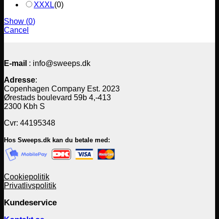
XXXL
(
0
)
Show
(
0
)
Cancel
E-mail
: info@sweeps.dk
Adresse
:
Copenhagen Company Est. 2023
Ørestads boulevard 59b 4,-413
2300 Kbh S
Cvr: 44195348
Hos Sweeps.dk kan du betale med:
Cookiepolitik
Privatlivspolitik
Kundeservice