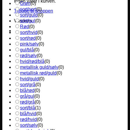
Ingen varer i kurven.
Grøn
(
0
)
sort/sort
(
0
)
Tilbage til shoppen
sort/guld
(
0
)
sort/gul
(
0
)
Varekurv
Rød
(
0
)
sort/hvid
(
0
)
sort/rød
(
0
)
pink/sølv
(
0
)
gul/blå
(
0
)
rød/sølv
(
0
)
hvid/rød/blå
(
0
)
metallisk guld/sølv
(
0
)
metallisk rød/guld
(
0
)
hvid/guld
(
0
)
sort/grå
(
0
)
blå/rød
(
0
)
grå/gul
(
0
)
rød/grå
(
0
)
sort/blå
(
1
)
blå/hvid
(
0
)
rød/hvid
(
0
)
sort/sølv
(
0
)