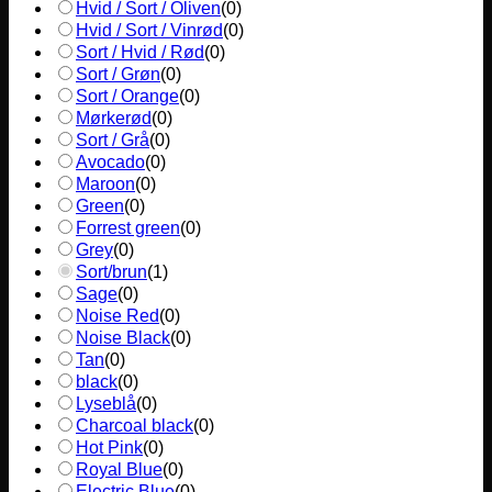
Hvid / Sort / Oliven
(
0
)
Hvid / Sort / Vinrød
(
0
)
Sort / Hvid / Rød
(
0
)
Sort / Grøn
(
0
)
Sort / Orange
(
0
)
Mørkerød
(
0
)
Sort / Grå
(
0
)
Avocado
(
0
)
Maroon
(
0
)
Green
(
0
)
Forrest green
(
0
)
Grey
(
0
)
Sort/brun
(
1
)
Sage
(
0
)
Noise Red
(
0
)
Noise Black
(
0
)
Tan
(
0
)
black
(
0
)
Lyseblå
(
0
)
Charcoal black
(
0
)
Hot Pink
(
0
)
Royal Blue
(
0
)
Electric Blue
(
0
)