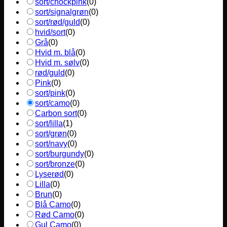
sort/chockpink
(
0
)
sort/signalgrøn
(
0
)
sort/rød/guld
(
0
)
hvid/sort
(
0
)
Grå
(
0
)
Hvid m. blå
(
0
)
Hvid m. sølv
(
0
)
rød/guld
(
0
)
Pink
(
0
)
sort/pink
(
0
)
sort/camo
(
0
)
Carbon sort
(
0
)
sort/lilla
(
1
)
sort/grøn
(
0
)
sort/navy
(
0
)
sort/burgundy
(
0
)
sort/bronze
(
0
)
Lyserød
(
0
)
Lilla
(
0
)
Brun
(
0
)
Blå Camo
(
0
)
Rød Camo
(
0
)
Gul Camo
(
0
)