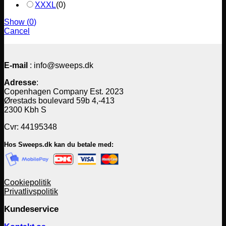
XXXL
(
0
)
Show
(
0
)
Cancel
E-mail
: info@sweeps.dk
Adresse
:
Copenhagen Company Est. 2023
Ørestads boulevard 59b 4,-413
2300 Kbh S
Cvr: 44195348
Hos Sweeps.dk kan du betale med:
Cookiepolitik
Privatlivspolitik
Kundeservice