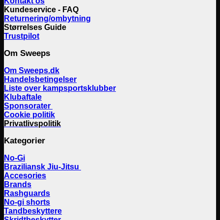
Kontakt os
Kundeservice - FAQ
Returnering/ombytning
Størrelses Guide
Trustpilot
Om Sweeps
Om Sweeps.dk
Handelsbetingelser
Liste over kampsportsklubber
Klubaftale
Sponsorater
Cookie politik
Privatlivspolitik
Kategorier
No-Gi
Braziliansk Jiu-Jitsu
Accesories
Brands
Rashguards
No-gi shorts
Tandbeskyttere
Skridtbeskytter