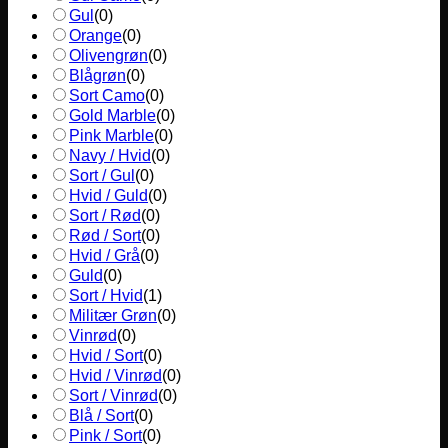
Gul
(
0
)
Orange
(
0
)
Olivengrøn
(
0
)
Blågrøn
(
0
)
Sort Camo
(
0
)
Gold Marble
(
0
)
Pink Marble
(
0
)
Navy / Hvid
(
0
)
Sort / Gul
(
0
)
Hvid / Guld
(
0
)
Sort / Rød
(
0
)
Rød / Sort
(
0
)
Hvid / Grå
(
0
)
Guld
(
0
)
Sort / Hvid
(
1
)
Militær Grøn
(
0
)
Vinrød
(
0
)
Hvid / Sort
(
0
)
Hvid / Vinrød
(
0
)
Sort / Vinrød
(
0
)
Blå / Sort
(
0
)
Pink / Sort
(
0
)