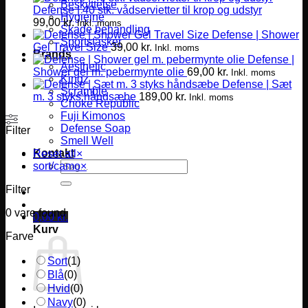
Beskyttelse
Defense | 40 stk. vådservietter til krop og udstyr
Hygiejne
99,00
kr.
Inkl. moms
Skade behandling
Defense | Shower
Sportstasker
Gel Travel Size
39,00
kr.
Inkl. moms
Brands
Defense |
Aesthetic
Shower gel m. pebermynte olie
69,00
kr.
Inkl. moms
Kingz
Defense | Sæt
Scramble
m. 3 styks håndsæbe
189,00
kr.
Inkl. moms
Choke Republic
Fuji Kimonos
Defense Soap
Filter
Smell Well
Kontakt
Reset all
×
Søg
sort/camo
×
efter:
Filter
0
vare found
0,00
kr.
Kurv
Farve
Sort
(
1
)
Blå
(
0
)
Hvid
(
0
)
Navy
(
0
)