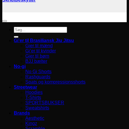
Søg
efter:
Gi’er til Brasiliansk Jiu Jitsu
Gier til mænd
Gi’er til kvinder
Gier til børn
BJJ bælter
No-gi
No Gi Shorts
Rashguards
Spats og kompressionsshorts
Streetwear
Hoodies
T-Shirts
SPORTSBUKSER
Sweatshirts
Brands
Aesthetic
Kingz
Scramble