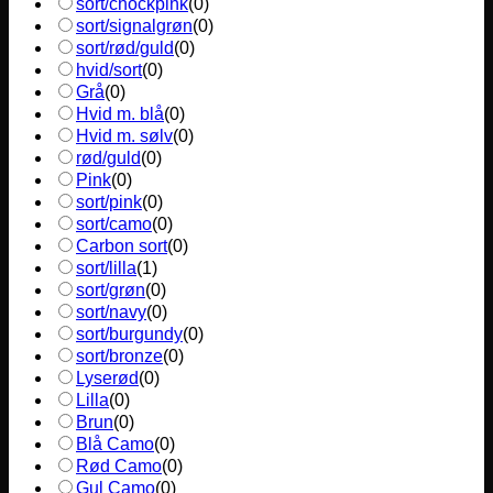
sort/chockpink
(
0
)
sort/signalgrøn
(
0
)
sort/rød/guld
(
0
)
hvid/sort
(
0
)
Grå
(
0
)
Hvid m. blå
(
0
)
Hvid m. sølv
(
0
)
rød/guld
(
0
)
Pink
(
0
)
sort/pink
(
0
)
sort/camo
(
0
)
Carbon sort
(
0
)
sort/lilla
(
1
)
sort/grøn
(
0
)
sort/navy
(
0
)
sort/burgundy
(
0
)
sort/bronze
(
0
)
Lyserød
(
0
)
Lilla
(
0
)
Brun
(
0
)
Blå Camo
(
0
)
Rød Camo
(
0
)
Gul Camo
(
0
)