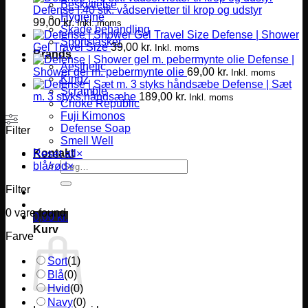
Beskyttelse
Defense | 40 stk. vådservietter til krop og udstyr
Hygiejne
99,00
kr.
Inkl. moms
Skade behandling
Defense | Shower
Sportstasker
Gel Travel Size
39,00
kr.
Inkl. moms
Brands
Defense |
Aesthetic
Shower gel m. pebermynte olie
69,00
kr.
Inkl. moms
Kingz
Defense | Sæt
Scramble
m. 3 styks håndsæbe
189,00
kr.
Inkl. moms
Choke Republic
Fuji Kimonos
Defense Soap
Filter
Smell Well
Kontakt
Reset all
×
Søg
blå/rød
×
efter:
Filter
0
vare found
0,00
kr.
Kurv
Farve
Sort
(
1
)
Blå
(
0
)
Hvid
(
0
)
Navy
(
0
)