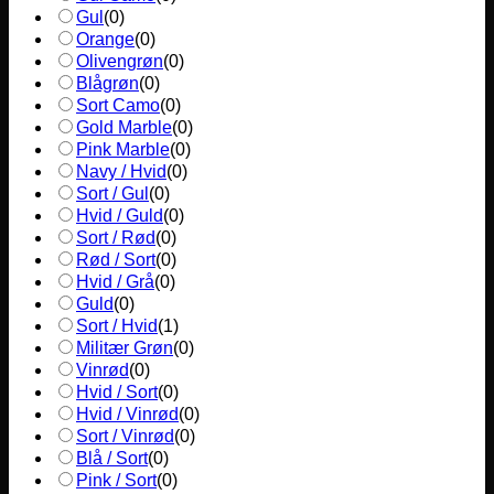
Gul
(
0
)
Orange
(
0
)
Olivengrøn
(
0
)
Blågrøn
(
0
)
Sort Camo
(
0
)
Gold Marble
(
0
)
Pink Marble
(
0
)
Navy / Hvid
(
0
)
Sort / Gul
(
0
)
Hvid / Guld
(
0
)
Sort / Rød
(
0
)
Rød / Sort
(
0
)
Hvid / Grå
(
0
)
Guld
(
0
)
Sort / Hvid
(
1
)
Militær Grøn
(
0
)
Vinrød
(
0
)
Hvid / Sort
(
0
)
Hvid / Vinrød
(
0
)
Sort / Vinrød
(
0
)
Blå / Sort
(
0
)
Pink / Sort
(
0
)