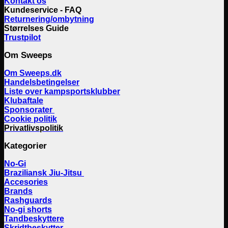
Kontakt os
Kundeservice - FAQ
Returnering/ombytning
Størrelses Guide
Trustpilot
Om Sweeps
Om Sweeps.dk
Handelsbetingelser
Liste over kampsportsklubber
Klubaftale
Sponsorater
Cookie politik
Privatlivspolitik
Kategorier
No-Gi
Braziliansk Jiu-Jitsu
Accesories
Brands
Rashguards
No-gi shorts
Tandbeskyttere
Skridtbeskytter