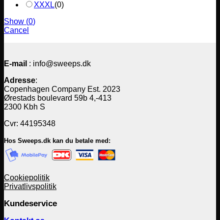
XXXL
(
0
)
Show
(
0
)
Cancel
E-mail
: info@sweeps.dk
Adresse
:
Copenhagen Company Est. 2023
Ørestads boulevard 59b 4,-413
2300 Kbh S
Cvr: 44195348
Hos Sweeps.dk kan du betale med:
Cookiepolitik
Privatlivspolitik
Kundeservice