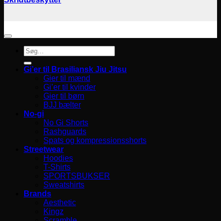
Søg
efter:
Gi’er til Brasiliansk Jiu Jitsu
Gier til mænd
Gi’er til kvinder
Gier til børn
BJJ bælter
No-gi
No Gi Shorts
Rashguards
Spats og kompressionsshorts
Streetwear
Hoodies
T-Shirts
SPORTSBUKSER
Sweatshirts
Brands
Aesthetic
Kingz
Scramble