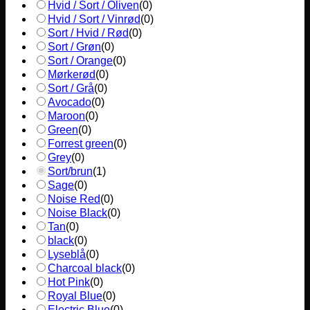
Hvid / Sort / Oliven
(
0
)
Hvid / Sort / Vinrød
(
0
)
Sort / Hvid / Rød
(
0
)
Sort / Grøn
(
0
)
Sort / Orange
(
0
)
Mørkerød
(
0
)
Sort / Grå
(
0
)
Avocado
(
0
)
Maroon
(
0
)
Green
(
0
)
Forrest green
(
0
)
Grey
(
0
)
Sort/brun
(
1
)
Sage
(
0
)
Noise Red
(
0
)
Noise Black
(
0
)
Tan
(
0
)
black
(
0
)
Lyseblå
(
0
)
Charcoal black
(
0
)
Hot Pink
(
0
)
Royal Blue
(
0
)
Electric Blue
(
0
)