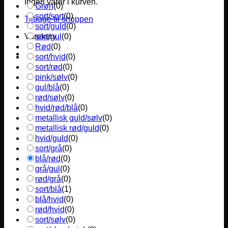
Ingen varer i kurven.
Grøn
(
0
)
sort/sort
(
0
)
Tilbage til shoppen
sort/guld
(
0
)
sort/gul
(
0
)
Varekurv
Rød
(
0
)
sort/hvid
(
0
)
sort/rød
(
0
)
pink/sølv
(
0
)
gul/blå
(
0
)
rød/sølv
(
0
)
hvid/rød/blå
(
0
)
metallisk guld/sølv
(
0
)
metallisk rød/guld
(
0
)
hvid/guld
(
0
)
sort/grå
(
0
)
blå/rød
(
0
)
grå/gul
(
0
)
rød/grå
(
0
)
sort/blå
(
1
)
blå/hvid
(
0
)
rød/hvid
(
0
)
sort/sølv
(
0
)