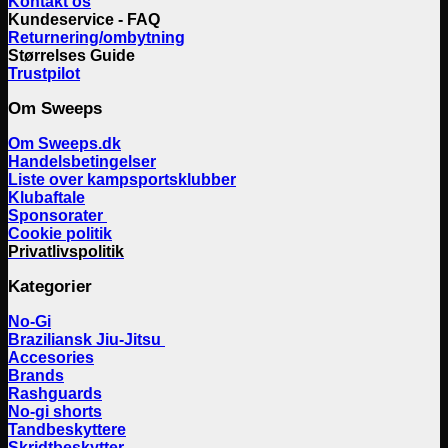
Kontakt os
Kundeservice - FAQ
Returnering/ombytning
Størrelses Guide
Trustpilot
Om Sweeps
Om Sweeps.dk
Handelsbetingelser
Liste over kampsportsklubber
Klubaftale
Sponsorater
Cookie politik
Privatlivspolitik
Kategorier
No-Gi
Braziliansk Jiu-Jitsu
Accesories
Brands
Rashguards
No-gi shorts
Tandbeskyttere
Skridtbeskytter