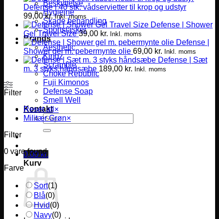
Beskyttelse
Defense | 40 stk. vådservietter til krop og udstyr
Hygiejne
99,00
kr.
Inkl. moms
Skade behandling
Defense | Shower
Sportstasker
Gel Travel Size
39,00
kr.
Inkl. moms
Brands
Defense |
Aesthetic
Shower gel m. pebermynte olie
69,00
kr.
Inkl. moms
Kingz
Defense | Sæt
Scramble
m. 3 styks håndsæbe
189,00
kr.
Inkl. moms
Choke Republic
Fuji Kimonos
Defense Soap
Filter
Smell Well
Kontakt
Reset all
×
Søg
Militær Grøn
×
efter:
Filter
0
vare found
0,00
kr.
Kurv
Farve
Sort
(
1
)
Blå
(
0
)
Hvid
(
0
)
Navy
(
0
)