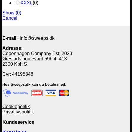
XXXL
(
0
)
Show
(
0
)
Cancel
E-mail
: info@sweeps.dk
Adresse
:
Copenhagen Company Est. 2023
Ørestads boulevard 59b 4,-413
2300 Kbh S
Cvr: 44195348
Hos Sweeps.dk kan du betale med:
Cookiepolitik
Privatlivspolitik
Kundeservice