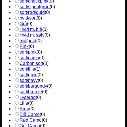
sort/chockpink
(
0
)
sort/signalgrøn
(
0
)
sort/rød/guld
(
0
)
hvid/sort
(
0
)
Grå
(
0
)
Hvid m. blå
(
0
)
Hvid m. sølv
(
0
)
rød/guld
(
0
)
Pink
(
0
)
sort/pink
(
0
)
sort/camo
(
0
)
Carbon sort
(
0
)
sort/lilla
(
1
)
sort/grøn
(
0
)
sort/navy
(
0
)
sort/burgundy
(
0
)
sort/bronze
(
0
)
Lyserød
(
0
)
Lilla
(
0
)
Brun
(
0
)
Blå Camo
(
0
)
Rød Camo
(
0
)
Gul Camo
(
0
)