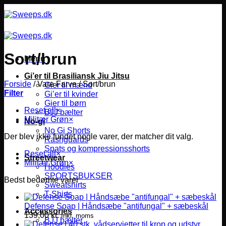
Fortsæt
til
indhold
Sort/brun
Menu
Gi’er til Brasiliansk Jiu Jitsu
Forside
/
Vare Farve
/
Sort/brun
Gier til mænd
Filter
Gi’er til kvinder
Gier til børn
Reset all
×
BJJ bælter
Militær Grøn
×
No-gi
No Gi Shorts
Der blev ikke fundet nogle varer, der matcher dit valg.
Rashguards
Spats og kompressionsshorts
Reset all
×
Streetwear
Militær Grøn
×
Hoodies
SPORTSBUKSER
Bedst bedømte varer
Sweatshirts
T-Shirts
Defense Soap | Håndsæbe "antifungal" + sæbeskål
Accessories
139,00
kr.
Inkl. moms
BJJ bælter