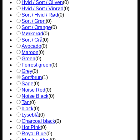
Hvid / Sort / Oliven
(
0
)
Hvid / Sort / Vinrød
(
0
)
Sort / Hvid / Rød
(
0
)
Sort / Grøn
(
0
)
Sort / Orange
(
0
)
Mørkerød
(
0
)
Sort / Grå
(
0
)
Avocado
(
0
)
Maroon
(
0
)
Green
(
0
)
Forrest green
(
0
)
Grey
(
0
)
Sort/brun
(
1
)
Sage
(
0
)
Noise Red
(
0
)
Noise Black
(
0
)
Tan
(
0
)
black
(
0
)
Lyseblå
(
0
)
Charcoal black
(
0
)
Hot Pink
(
0
)
Royal Blue
(
0
)
Electric Blue
(
0
)