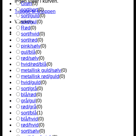
Ingen varer i kurven.
Grøn
(
0
)
sort/sort
(
0
)
Tilbage til shoppen
sort/guld
(
0
)
sort/gul
(
0
)
Varekurv
Rød
(
0
)
sort/hvid
(
0
)
sort/rød
(
0
)
pink/sølv
(
0
)
gul/blå
(
0
)
rød/sølv
(
0
)
hvid/rød/blå
(
0
)
metallisk guld/sølv
(
0
)
metallisk rød/guld
(
0
)
hvid/guld
(
0
)
sort/grå
(
0
)
blå/rød
(
0
)
grå/gul
(
0
)
rød/grå
(
0
)
sort/blå
(
1
)
blå/hvid
(
0
)
rød/hvid
(
0
)
sort/sølv
(
0
)