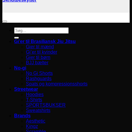
Søg
efter:
Gi’er til Brasiliansk Jiu Jitsu
Gier til mænd
Gi’er til kvinder
Gier til børn
BJJ bælter
No-gi
No Gi Shorts
Rashguards
Spats og kompressionsshorts
Streetwear
Hoodies
T-Shirts
SPORTSBUKSER
Sweatshirts
Brands
Aesthetic
Kingz
Scramble