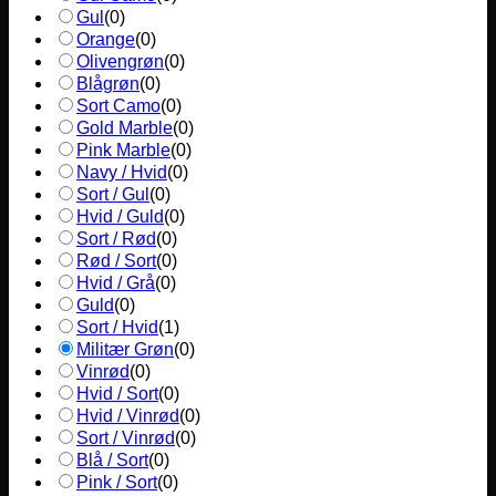
Gul
(
0
)
Orange
(
0
)
Olivengrøn
(
0
)
Blågrøn
(
0
)
Sort Camo
(
0
)
Gold Marble
(
0
)
Pink Marble
(
0
)
Navy / Hvid
(
0
)
Sort / Gul
(
0
)
Hvid / Guld
(
0
)
Sort / Rød
(
0
)
Rød / Sort
(
0
)
Hvid / Grå
(
0
)
Guld
(
0
)
Sort / Hvid
(
1
)
Militær Grøn
(
0
)
Vinrød
(
0
)
Hvid / Sort
(
0
)
Hvid / Vinrød
(
0
)
Sort / Vinrød
(
0
)
Blå / Sort
(
0
)
Pink / Sort
(
0
)