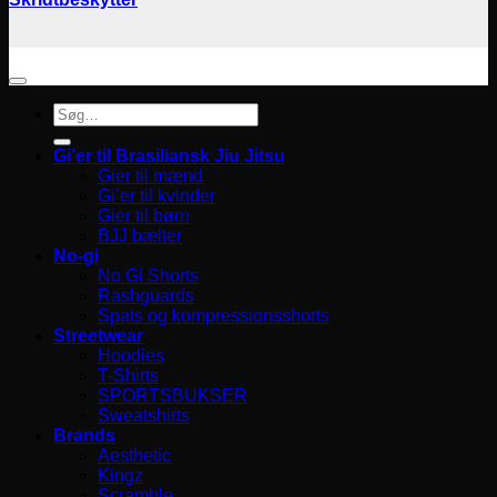
Søg
efter:
Gi’er til Brasiliansk Jiu Jitsu
Gier til mænd
Gi’er til kvinder
Gier til børn
BJJ bælter
No-gi
No Gi Shorts
Rashguards
Spats og kompressionsshorts
Streetwear
Hoodies
T-Shirts
SPORTSBUKSER
Sweatshirts
Brands
Aesthetic
Kingz
Scramble