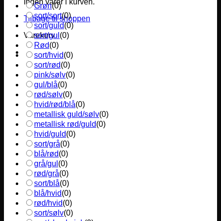
Ingen varer i kurven.
Grøn
(
0
)
sort/sort
(
0
)
Tilbage til shoppen
sort/guld
(
0
)
sort/gul
(
0
)
Varekurv
Rød
(
0
)
sort/hvid
(
0
)
sort/rød
(
0
)
pink/sølv
(
0
)
gul/blå
(
0
)
rød/sølv
(
0
)
hvid/rød/blå
(
0
)
metallisk guld/sølv
(
0
)
metallisk rød/guld
(
0
)
hvid/guld
(
0
)
sort/grå
(
0
)
blå/rød
(
0
)
grå/gul
(
0
)
rød/grå
(
0
)
sort/blå
(
0
)
blå/hvid
(
0
)
rød/hvid
(
0
)
sort/sølv
(
0
)