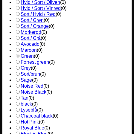
Hvid / Sort / Oliven
(
0
)
Hvid / Sort / Vinrød
(
0
)
Sort / Hvid / Rød
(
0
)
Sort / Grøn
(
0
)
Sort / Orange
(
0
)
Mørkerød
(
0
)
Sort / Grå
(
0
)
Avocado
(
0
)
Maroon
(
0
)
Green
(
0
)
Forrest green
(
0
)
Grey
(
0
)
Sort/brun
(
0
)
Sage
(
0
)
Noise Red
(
0
)
Noise Black
(
0
)
Tan
(
0
)
black
(
0
)
Lyseblå
(
0
)
Charcoal black
(
0
)
Hot Pink
(
0
)
Royal Blue
(
0
)
Electric Blue
(
0
)