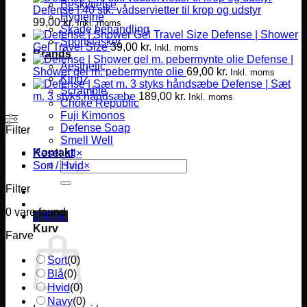
Beskyttelse
Defense | 40 stk. vådservietter til krop og udstyr
Hygiejne
99,00
kr.
Inkl. moms
Skade behandling
Defense | Shower
Sportstasker
Gel Travel Size
39,00
kr.
Inkl. moms
Brands
Defense |
Aesthetic
Shower gel m. pebermynte olie
69,00
kr.
Inkl. moms
Kingz
Defense | Sæt
Scramble
m. 3 styks håndsæbe
189,00
kr.
Inkl. moms
Choke Republic
Fuji Kimonos
Defense Soap
Filter
Smell Well
Kontakt
Reset all
×
Søg
Sort / Hvid
×
efter:
Filter
0
vare found
0,00
kr.
Kurv
Farve
Sort
(
0
)
Blå
(
0
)
Hvid
(
0
)
Navy
(
0
)