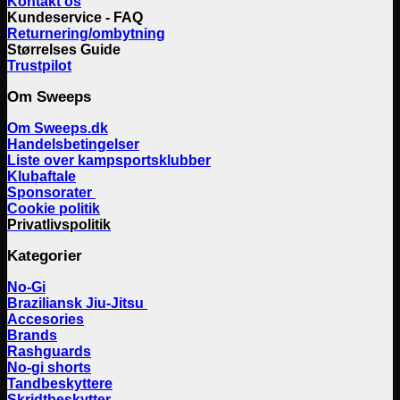
Kontakt os
Kundeservice - FAQ
Returnering/ombytning
Størrelses Guide
Trustpilot
Om Sweeps
Om Sweeps.dk
Handelsbetingelser
Liste over kampsportsklubber
Klubaftale
Sponsorater
Cookie politik
Privatlivspolitik
Kategorier
No-Gi
Braziliansk Jiu-Jitsu
Accesories
Brands
Rashguards
No-gi shorts
Tandbeskyttere
Skridtbeskytter