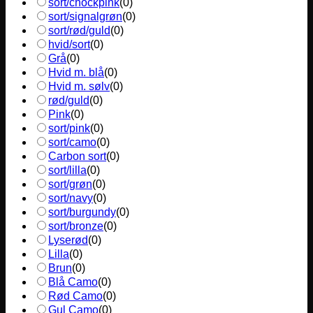
sort/chockpink
(
0
)
sort/signalgrøn
(
0
)
sort/rød/guld
(
0
)
hvid/sort
(
0
)
Grå
(
0
)
Hvid m. blå
(
0
)
Hvid m. sølv
(
0
)
rød/guld
(
0
)
Pink
(
0
)
sort/pink
(
0
)
sort/camo
(
0
)
Carbon sort
(
0
)
sort/lilla
(
0
)
sort/grøn
(
0
)
sort/navy
(
0
)
sort/burgundy
(
0
)
sort/bronze
(
0
)
Lyserød
(
0
)
Lilla
(
0
)
Brun
(
0
)
Blå Camo
(
0
)
Rød Camo
(
0
)
Gul Camo
(
0
)