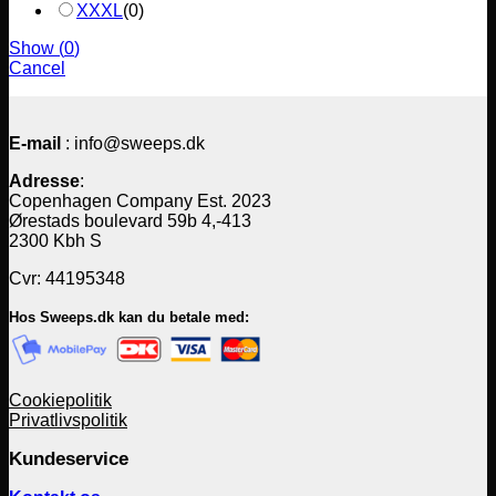
XXXL
(
0
)
Show
(
0
)
Cancel
E-mail
: info@sweeps.dk
Adresse
:
Copenhagen Company Est. 2023
Ørestads boulevard 59b 4,-413
2300 Kbh S
Cvr: 44195348
Hos Sweeps.dk kan du betale med:
Cookiepolitik
Privatlivspolitik
Kundeservice