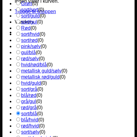
Ingen varer i kurven.
Grøn
(
0
)
sort/sort
(
0
)
Tilbage til shoppen
sort/guld
(
0
)
sort/gul
(
0
)
Varekurv
Rød
(
0
)
sort/hvid
(
0
)
sort/rød
(
0
)
pink/sølv
(
0
)
gul/blå
(
0
)
rød/sølv
(
0
)
hvid/rød/blå
(
0
)
metallisk guld/sølv
(
0
)
metallisk rød/guld
(
0
)
hvid/guld
(
0
)
sort/grå
(
0
)
blå/rød
(
0
)
grå/gul
(
0
)
rød/grå
(
0
)
sort/blå
(
0
)
blå/hvid
(
0
)
rød/hvid
(
0
)
sort/sølv
(
0
)