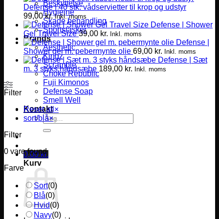
Beskyttelse
Defense | 40 stk. vådservietter til krop og udstyr
Hygiejne
99,00
kr.
Inkl. moms
Skade behandling
Defense | Shower
Sportstasker
Gel Travel Size
39,00
kr.
Inkl. moms
Brands
Defense |
Aesthetic
Shower gel m. pebermynte olie
69,00
kr.
Inkl. moms
Kingz
Defense | Sæt
Scramble
m. 3 styks håndsæbe
189,00
kr.
Inkl. moms
Choke Republic
Fuji Kimonos
Defense Soap
Filter
Smell Well
Kontakt
Reset all
×
Søg
sort/blå
×
efter:
Filter
0
vare found
0,00
kr.
Kurv
Farve
Sort
(
0
)
Blå
(
0
)
Hvid
(
0
)
Navy
(
0
)