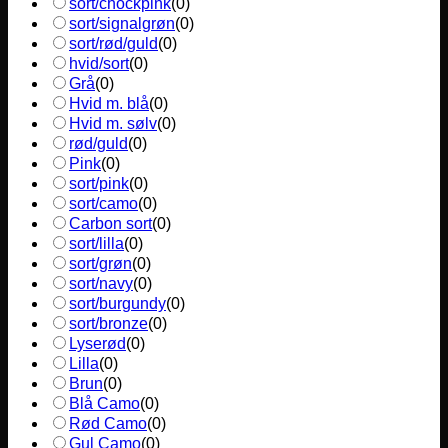
sort/chockpink
(
0
)
sort/signalgrøn
(
0
)
sort/rød/guld
(
0
)
hvid/sort
(
0
)
Grå
(
0
)
Hvid m. blå
(
0
)
Hvid m. sølv
(
0
)
rød/guld
(
0
)
Pink
(
0
)
sort/pink
(
0
)
sort/camo
(
0
)
Carbon sort
(
0
)
sort/lilla
(
0
)
sort/grøn
(
0
)
sort/navy
(
0
)
sort/burgundy
(
0
)
sort/bronze
(
0
)
Lyserød
(
0
)
Lilla
(
0
)
Brun
(
0
)
Blå Camo
(
0
)
Rød Camo
(
0
)
Gul Camo
(
0
)