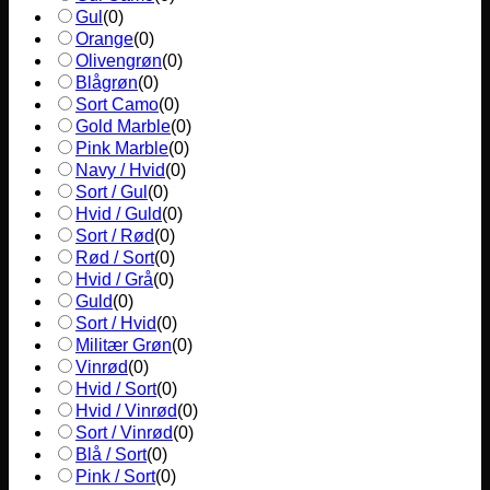
Gul
(
0
)
Orange
(
0
)
Olivengrøn
(
0
)
Blågrøn
(
0
)
Sort Camo
(
0
)
Gold Marble
(
0
)
Pink Marble
(
0
)
Navy / Hvid
(
0
)
Sort / Gul
(
0
)
Hvid / Guld
(
0
)
Sort / Rød
(
0
)
Rød / Sort
(
0
)
Hvid / Grå
(
0
)
Guld
(
0
)
Sort / Hvid
(
0
)
Militær Grøn
(
0
)
Vinrød
(
0
)
Hvid / Sort
(
0
)
Hvid / Vinrød
(
0
)
Sort / Vinrød
(
0
)
Blå / Sort
(
0
)
Pink / Sort
(
0
)