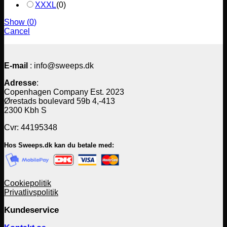
XXXL
(
0
)
Show
(
0
)
Cancel
E-mail
: info@sweeps.dk
Adresse
:
Copenhagen Company Est. 2023
Ørestads boulevard 59b 4,-413
2300 Kbh S
Cvr: 44195348
Hos Sweeps.dk kan du betale med:
Cookiepolitik
Privatlivspolitik
Kundeservice