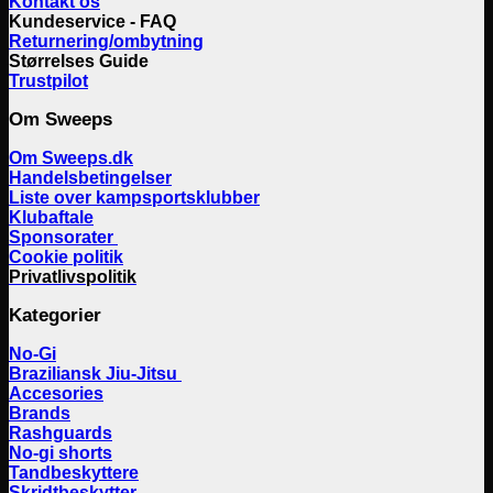
Kontakt os
Kundeservice - FAQ
Returnering/ombytning
Størrelses Guide
Trustpilot
Om Sweeps
Om Sweeps.dk
Handelsbetingelser
Liste over kampsportsklubber
Klubaftale
Sponsorater
Cookie politik
Privatlivspolitik
Kategorier
No-Gi
Braziliansk Jiu-Jitsu
Accesories
Brands
Rashguards
No-gi shorts
Tandbeskyttere
Skridtbeskytter