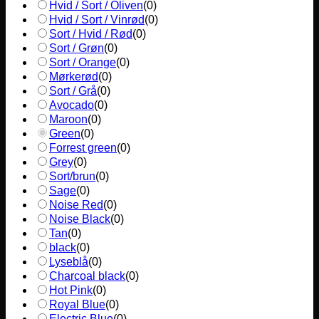
Hvid / Sort / Oliven
(
0
)
Hvid / Sort / Vinrød
(
0
)
Sort / Hvid / Rød
(
0
)
Sort / Grøn
(
0
)
Sort / Orange
(
0
)
Mørkerød
(
0
)
Sort / Grå
(
0
)
Avocado
(
0
)
Maroon
(
0
)
Green
(
0
)
Forrest green
(
0
)
Grey
(
0
)
Sort/brun
(
0
)
Sage
(
0
)
Noise Red
(
0
)
Noise Black
(
0
)
Tan
(
0
)
black
(
0
)
Lyseblå
(
0
)
Charcoal black
(
0
)
Hot Pink
(
0
)
Royal Blue
(
0
)
Electric Blue
(
0
)