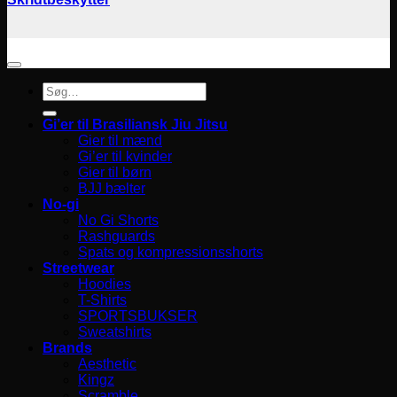
Søg
efter:
Gi’er til Brasiliansk Jiu Jitsu
Gier til mænd
Gi’er til kvinder
Gier til børn
BJJ bælter
No-gi
No Gi Shorts
Rashguards
Spats og kompressionsshorts
Streetwear
Hoodies
T-Shirts
SPORTSBUKSER
Sweatshirts
Brands
Aesthetic
Kingz
Scramble