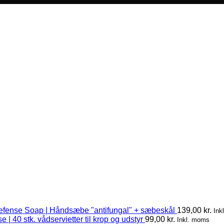
efense Soap | Håndsæbe "antifungal" + sæbeskål
139,00
kr.
Ink
 | 40 stk. vådservietter til krop og udstyr
99,00
kr.
Inkl. moms