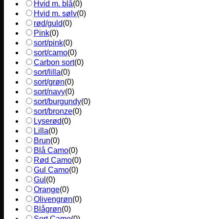
Hvid m. blå
(
0
)
Hvid m. sølv
(
0
)
rød/guld
(
0
)
Pink
(
0
)
sort/pink
(
0
)
sort/camo
(
0
)
Carbon sort
(
0
)
sort/lilla
(
0
)
sort/grøn
(
0
)
sort/navy
(
0
)
sort/burgundy
(
0
)
sort/bronze
(
0
)
Lyserød
(
0
)
Lilla
(
0
)
Brun
(
0
)
Blå Camo
(
0
)
Rød Camo
(
0
)
Gul Camo
(
0
)
Gul
(
0
)
Orange
(
0
)
Olivengrøn
(
0
)
Blågrøn
(
0
)
Sort Camo
(
0
)