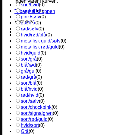
Ingen varer i kurven.
sort/hvid
(
0
)
sort/rød
(
0
)
Tilbage til shoppen
pink/sølv
(
0
)
Varekurv
gul/blå
(
0
)
rød/sølv
(
0
)
hvid/rød/blå
(
0
)
metallisk guld/sølv
(
0
)
metallisk rød/guld
(
0
)
hvid/guld
(
0
)
sort/grå
(
0
)
blå/rød
(
0
)
grå/gul
(
0
)
rød/grå
(
0
)
sort/blå
(
0
)
blå/hvid
(
0
)
rød/hvid
(
0
)
sort/sølv
(
0
)
sort/chockpink
(
0
)
sort/signalgrøn
(
0
)
sort/rød/guld
(
0
)
hvid/sort
(
0
)
Grå
(
0
)