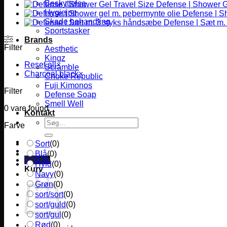
Beskyttelse
Defense | Shower G
Hygiejne
Defense | S
Skade behandling
Defense | Sæt m.
Sportstasker
Brands
Filter
Aesthetic
Kingz
Reset all
×
Scramble
Charcoal black
×
Choke Republic
Fuji Kimonos
Filter
Defense Soap
Smell Well
0
vare found
Kontakt
Søg
Farve
efter:
Sort
(
0
)
Blå
(
0
)
0,00
kr.
Hvid
(
0
)
Kurv
Navy
(
0
)
Grøn
(
0
)
sort/sort
(
0
)
sort/guld
(
0
)
sort/gul
(
0
)
Rød
(
0
)