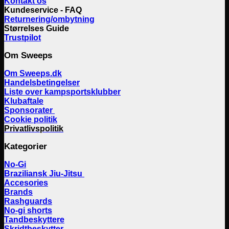
Kontakt os
Kundeservice - FAQ
Returnering/ombytning
Størrelses Guide
Trustpilot
Om Sweeps
Om Sweeps.dk
Handelsbetingelser
Liste over kampsportsklubber
Klubaftale
Sponsorater
Cookie politik
Privatlivspolitik
Kategorier
No-Gi
Braziliansk Jiu-Jitsu
Accesories
Brands
Rashguards
No-gi shorts
Tandbeskyttere
Skridtbeskytter