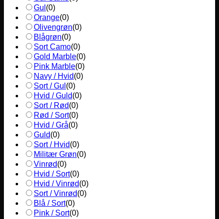
Gul
(
0
)
Orange
(
0
)
Olivengrøn
(
0
)
Blågrøn
(
0
)
Sort Camo
(
0
)
Gold Marble
(
0
)
Pink Marble
(
0
)
Navy / Hvid
(
0
)
Sort / Gul
(
0
)
Hvid / Guld
(
0
)
Sort / Rød
(
0
)
Rød / Sort
(
0
)
Hvid / Grå
(
0
)
Guld
(
0
)
Sort / Hvid
(
0
)
Militær Grøn
(
0
)
Vinrød
(
0
)
Hvid / Sort
(
0
)
Hvid / Vinrød
(
0
)
Sort / Vinrød
(
0
)
Blå / Sort
(
0
)
Pink / Sort
(
0
)