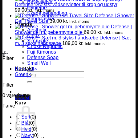
Beskyttelse
Defense | 40 stk. vådservietter til krop og udstyr
Hygiejne
99,00
kr.
Inkl. moms
Skade behandling
Defense | Shower
Sportstasker
Gel Travel Size
39,00
kr.
Inkl. moms
Brands
Defense |
Aesthetic
Shower gel m. pebermynte olie
69,00
kr.
Inkl. moms
Kingz
Defense | Sæt
Scramble
m. 3 styks håndsæbe
189,00
kr.
Inkl. moms
Choke Republic
Fuji Kimonos
Defense Soap
Filter
Smell Well
Kontakt
Reset all
×
Søg
Green
×
efter:
Filter
0
vare found
0,00
kr.
Kurv
Farve
Sort
(
0
)
Blå
(
0
)
Hvid
(
0
)
Navy
(
0
)