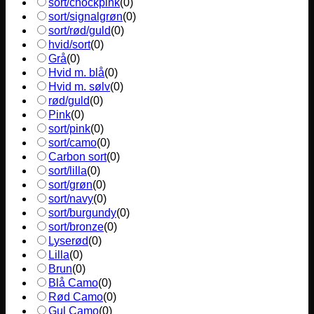
sort/chockpink
(
0
)
sort/signalgrøn
(
0
)
sort/rød/guld
(
0
)
hvid/sort
(
0
)
Grå
(
0
)
Hvid m. blå
(
0
)
Hvid m. sølv
(
0
)
rød/guld
(
0
)
Pink
(
0
)
sort/pink
(
0
)
sort/camo
(
0
)
Carbon sort
(
0
)
sort/lilla
(
0
)
sort/grøn
(
0
)
sort/navy
(
0
)
sort/burgundy
(
0
)
sort/bronze
(
0
)
Lyserød
(
0
)
Lilla
(
0
)
Brun
(
0
)
Blå Camo
(
0
)
Rød Camo
(
0
)
Gul Camo
(
0
)