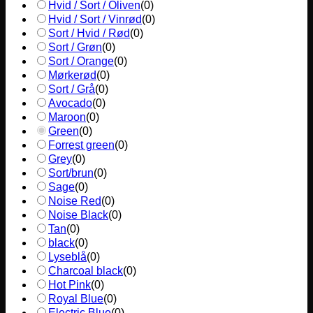
Hvid / Sort / Oliven
(
0
)
Hvid / Sort / Vinrød
(
0
)
Sort / Hvid / Rød
(
0
)
Sort / Grøn
(
0
)
Sort / Orange
(
0
)
Mørkerød
(
0
)
Sort / Grå
(
0
)
Avocado
(
0
)
Maroon
(
0
)
Green
(
0
)
Forrest green
(
0
)
Grey
(
0
)
Sort/brun
(
0
)
Sage
(
0
)
Noise Red
(
0
)
Noise Black
(
0
)
Tan
(
0
)
black
(
0
)
Lyseblå
(
0
)
Charcoal black
(
0
)
Hot Pink
(
0
)
Royal Blue
(
0
)
Electric Blue
(
0
)