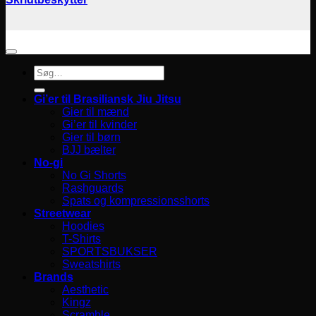
Søg
efter:
Gi’er til Brasiliansk Jiu Jitsu
Gier til mænd
Gi’er til kvinder
Gier til børn
BJJ bælter
No-gi
No Gi Shorts
Rashguards
Spats og kompressionsshorts
Streetwear
Hoodies
T-Shirts
SPORTSBUKSER
Sweatshirts
Brands
Aesthetic
Kingz
Scramble