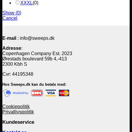
XXXL
(
0
)
Show
(
0
)
Cancel
E-mail
: info@sweeps.dk
Adresse
:
Copenhagen Company Est. 2023
Ørestads boulevard 59b 4,-413
2300 Kbh S
Cvr: 44195348
Hos Sweeps.dk kan du betale med:
Cookiepolitik
Privatlivspolitik
Kundeservice