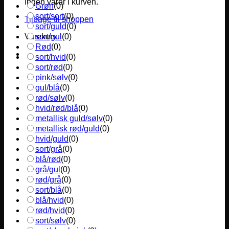
Ingen varer i kurven.
Grøn
(
0
)
sort/sort
(
0
)
Tilbage til shoppen
sort/guld
(
0
)
sort/gul
(
0
)
Varekurv
Rød
(
0
)
sort/hvid
(
0
)
sort/rød
(
0
)
pink/sølv
(
0
)
gul/blå
(
0
)
rød/sølv
(
0
)
hvid/rød/blå
(
0
)
metallisk guld/sølv
(
0
)
metallisk rød/guld
(
0
)
hvid/guld
(
0
)
sort/grå
(
0
)
blå/rød
(
0
)
grå/gul
(
0
)
rød/grå
(
0
)
sort/blå
(
0
)
blå/hvid
(
0
)
rød/hvid
(
0
)
sort/sølv
(
0
)