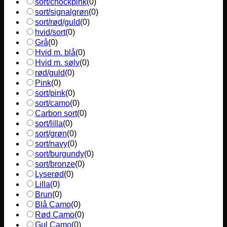
sort/chockpink
(
0
)
sort/signalgrøn
(
0
)
sort/rød/guld
(
0
)
hvid/sort
(
0
)
Grå
(
0
)
Hvid m. blå
(
0
)
Hvid m. sølv
(
0
)
rød/guld
(
0
)
Pink
(
0
)
sort/pink
(
0
)
sort/camo
(
0
)
Carbon sort
(
0
)
sort/lilla
(
0
)
sort/grøn
(
0
)
sort/navy
(
0
)
sort/burgundy
(
0
)
sort/bronze
(
0
)
Lyserød
(
0
)
Lilla
(
0
)
Brun
(
0
)
Blå Camo
(
0
)
Rød Camo
(
0
)
Gul Camo
(
0
)