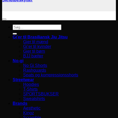
Søg
efter:
Gi’er til Brasiliansk Jiu Jitsu
Gier til mænd
Gi’er til kvinder
Gier til børn
BJJ bælter
No-gi
No Gi Shorts
Rashguards
Spats og kompressionsshorts
Streetwear
Hoodies
T-Shirts
SPORTSBUKSER
Sweatshirts
Brands
Aesthetic
Kingz
Scramble