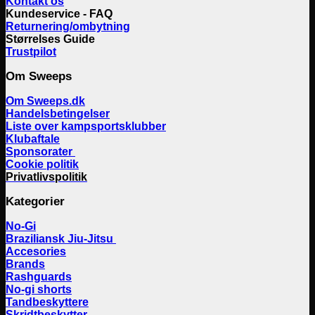
Kontakt os
Kundeservice - FAQ
Returnering/ombytning
Størrelses Guide
Trustpilot
Om Sweeps
Om Sweeps.dk
Handelsbetingelser
Liste over kampsportsklubber
Klubaftale
Sponsorater
Cookie politik
Privatlivspolitik
Kategorier
No-Gi
Braziliansk Jiu-Jitsu
Accesories
Brands
Rashguards
No-gi shorts
Tandbeskyttere
Skridtbeskytter