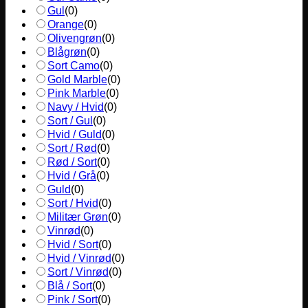
Gul
(
0
)
Orange
(
0
)
Olivengrøn
(
0
)
Blågrøn
(
0
)
Sort Camo
(
0
)
Gold Marble
(
0
)
Pink Marble
(
0
)
Navy / Hvid
(
0
)
Sort / Gul
(
0
)
Hvid / Guld
(
0
)
Sort / Rød
(
0
)
Rød / Sort
(
0
)
Hvid / Grå
(
0
)
Guld
(
0
)
Sort / Hvid
(
0
)
Militær Grøn
(
0
)
Vinrød
(
0
)
Hvid / Sort
(
0
)
Hvid / Vinrød
(
0
)
Sort / Vinrød
(
0
)
Blå / Sort
(
0
)
Pink / Sort
(
0
)