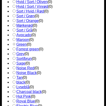
Hvid / Sort / Oliven
(
0
)
Hvid / Sort / Vinrød
(
0
)
Sort / Hvid / Rød
(
0
)
Sort / Grøn
(
0
)
Sort / Orange
(
0
)
Mørkerød
(
0
)
Sort / Grå
(
0
)
Avocado
(
0
)
Maroon
(
0
)
Green
(
0
)
Forrest green
(
0
)
Grey
(
0
)
Sort/brun
(
0
)
Sage
(
0
)
Noise Red
(
0
)
Noise Black
(
0
)
Tan
(
0
)
black
(
0
)
Lyseblå
(
0
)
Charcoal black
(
0
)
Hot Pink
(
0
)
Royal Blue
(
0
)
Electric Blue
(
0
)