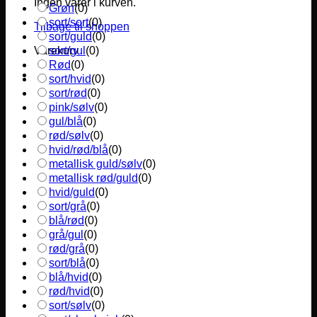
Ingen varer i kurven.
Grøn
(
0
)
sort/sort
(
0
)
Tilbage til shoppen
sort/guld
(
0
)
sort/gul
(
0
)
Varekurv
Rød
(
0
)
sort/hvid
(
0
)
sort/rød
(
0
)
pink/sølv
(
0
)
gul/blå
(
0
)
rød/sølv
(
0
)
hvid/rød/blå
(
0
)
metallisk guld/sølv
(
0
)
metallisk rød/guld
(
0
)
hvid/guld
(
0
)
sort/grå
(
0
)
blå/rød
(
0
)
grå/gul
(
0
)
rød/grå
(
0
)
sort/blå
(
0
)
blå/hvid
(
0
)
rød/hvid
(
0
)
sort/sølv
(
0
)