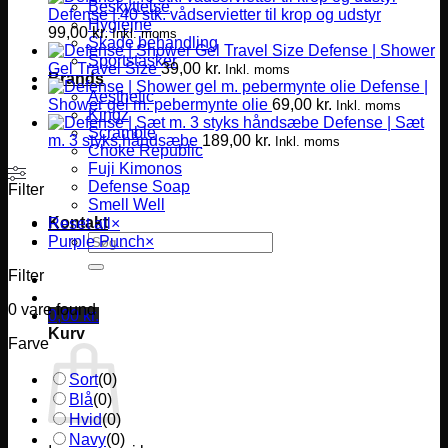
Beskyttelse
Defense | 40 stk. vådservietter til krop og udstyr
Hygiejne
99,00
kr.
Inkl. moms
Skade behandling
Defense | Shower
Sportstasker
Gel Travel Size
39,00
kr.
Inkl. moms
Brands
Defense |
Aesthetic
Shower gel m. pebermynte olie
69,00
kr.
Inkl. moms
Kingz
Defense | Sæt
Scramble
m. 3 styks håndsæbe
189,00
kr.
Inkl. moms
Choke Republic
Fuji Kimonos
Defense Soap
Filter
Smell Well
Kontakt
Reset all
×
Søg
Purple Punch
×
efter:
Filter
0
vare found
0,00
kr.
Kurv
Farve
Sort
(
0
)
Blå
(
0
)
Hvid
(
0
)
Navy
(
0
)