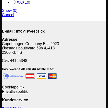
XXXL
(
0
)
Show
(
0
)
Cancel
E-mail
: info@sweeps.dk
Adresse
:
Copenhagen Company Est. 2023
Ørestads boulevard 59b 4,-413
2300 Kbh S
Cvr: 44195348
Hos Sweeps.dk kan du betale med:
Cookiepolitik
Privatlivspolitik
Kundeservice