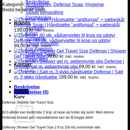
Beskyttelse
Kategorier:
Accessories
,
Defense Soap
,
Hygiejne
Hygiejne
Bedst bedømte varer
Skade behandling
Sportstasker
Brands
Defense Soap | Håndsæbe "antifungal" + sæbeskål
Aesthetic
139,00
kr.
Inkl. moms
Kingz
Scramble
Defense | 40 stk. vådservietter til krop og udstyr
Choke Republic
99,00
kr.
Inkl. moms
Fuji Kimonos
Defense | Shower
Defense Soap
Gel Travel Size
39,00
kr.
Inkl. moms
Smell Well
Defense |
Kontakt
Shower gel m. pebermynte olie
69,00
kr.
Inkl. moms
Søg
Defense | Sæt
efter:
m. 3 styks håndsæbe
189,00
kr.
Inkl. moms
Beskrivelse
0,00
kr.
Anmeldelser (0)
Kurv
Defense Shower Gel Travel Size
BJJ-atleter kan bedst lide 2 ting: at rejse og holde sig sund. Med denne
Defense shower gel i rejsestørrelse kan du få begge dele!
Defense Shower Gel Travel Size 2 fl oz (59 ml) overholder alle