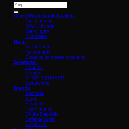
Søg
efter:
Gi’er til Brasiliansk Jiu Jitsu
Gier til mænd
Gi’er til kvinder
Gier til børn
BJJ bælter
No-gi
No Gi Shorts
Rashguards
Spats og kompressionsshorts
Streetwear
Hoodies
T-Shirts
SPORTSBUKSER
Sweatshirts
Brands
Aesthetic
Kingz
Scramble
Fuji Kimonos
Choke Republic
Defense Soap
Smell Well