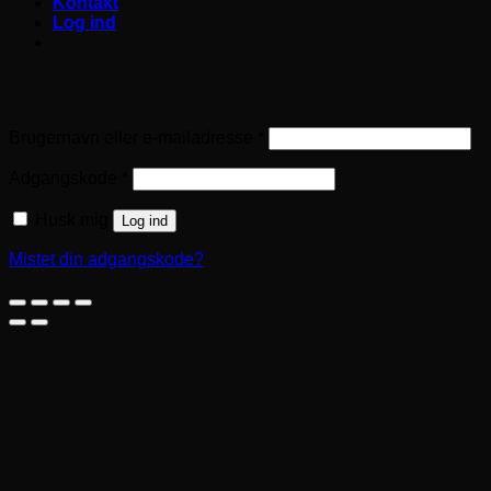
Kontakt
Log ind
Log ind
Påkrævet
Brugernavn eller e-mailadresse
*
Påkrævet
Adgangskode
*
Husk mig
Log ind
Mistet din adgangskode?