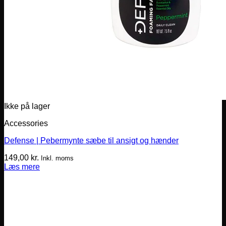
Ikke på lager
Accessories
Defense | Pebermynte sæbe til ansigt og hænder
149,00
kr.
Inkl. moms
Læs mere