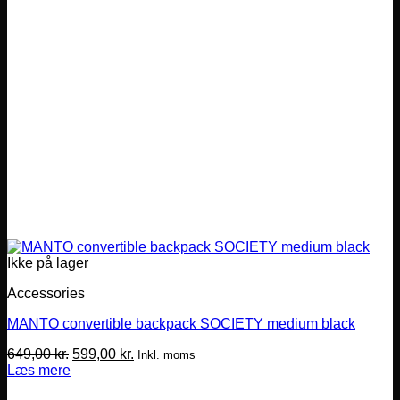
Ikke på lager
Accessories
MANTO convertible backpack SOCIETY medium black
Den
Den
649,00
kr.
599,00
kr.
Inkl. moms
oprindelige
aktuelle
Læs mere
pris
pris