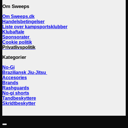
Om Sweeps
Om Sweeps.dk
Handelsbetingelser
Liste over kampsportsklubber
Klubaftale
Sponsorater
Cookie politik
Privatlivspolitik
Kategorier
No-Gi
Braziliansk Jiu-Jitsu
Accesories
Brands
Rashguards
No-gi shorts
Tandbeskyttere
Skridtbeskytter