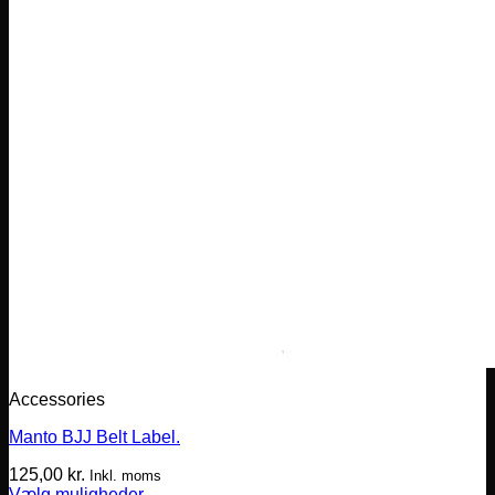
Accessories
Manto BJJ Belt Label.
125,00
kr.
Inkl. moms
Vælg muligheder