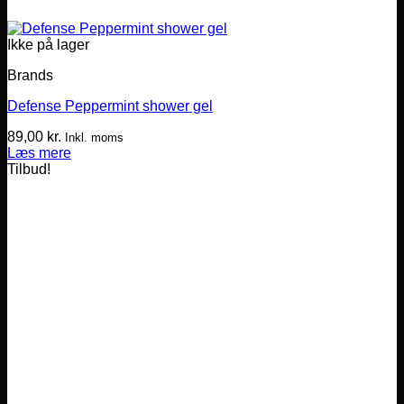
Ikke på lager
Brands
Defense Peppermint shower gel
89,00
kr.
Inkl. moms
Læs mere
Tilbud!