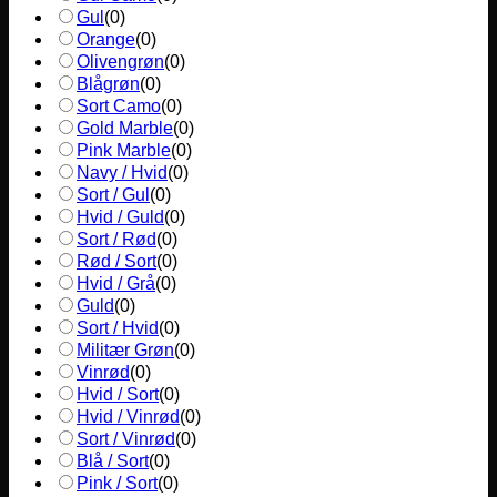
Gul
(
0
)
Orange
(
0
)
Olivengrøn
(
0
)
Blågrøn
(
0
)
Sort Camo
(
0
)
Gold Marble
(
0
)
Pink Marble
(
0
)
Navy / Hvid
(
0
)
Sort / Gul
(
0
)
Hvid / Guld
(
0
)
Sort / Rød
(
0
)
Rød / Sort
(
0
)
Hvid / Grå
(
0
)
Guld
(
0
)
Sort / Hvid
(
0
)
Militær Grøn
(
0
)
Vinrød
(
0
)
Hvid / Sort
(
0
)
Hvid / Vinrød
(
0
)
Sort / Vinrød
(
0
)
Blå / Sort
(
0
)
Pink / Sort
(
0
)