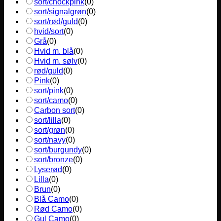
sort/chockpink
(
0
)
sort/signalgrøn
(
0
)
sort/rød/guld
(
0
)
hvid/sort
(
0
)
Grå
(
0
)
Hvid m. blå
(
0
)
Hvid m. sølv
(
0
)
rød/guld
(
0
)
Pink
(
0
)
sort/pink
(
0
)
sort/camo
(
0
)
Carbon sort
(
0
)
sort/lilla
(
0
)
sort/grøn
(
0
)
sort/navy
(
0
)
sort/burgundy
(
0
)
sort/bronze
(
0
)
Lyserød
(
0
)
Lilla
(
0
)
Brun
(
0
)
Blå Camo
(
0
)
Rød Camo
(
0
)
Gul Camo
(
0
)