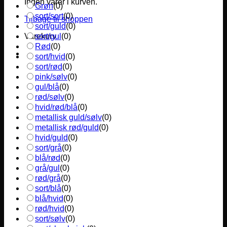
Ingen varer i kurven.
Grøn
(
0
)
sort/sort
(
0
)
Tilbage til shoppen
sort/guld
(
0
)
sort/gul
(
0
)
Varekurv
Rød
(
0
)
sort/hvid
(
0
)
sort/rød
(
0
)
pink/sølv
(
0
)
gul/blå
(
0
)
rød/sølv
(
0
)
hvid/rød/blå
(
0
)
metallisk guld/sølv
(
0
)
metallisk rød/guld
(
0
)
hvid/guld
(
0
)
sort/grå
(
0
)
blå/rød
(
0
)
grå/gul
(
0
)
rød/grå
(
0
)
sort/blå
(
0
)
blå/hvid
(
0
)
rød/hvid
(
0
)
sort/sølv
(
0
)