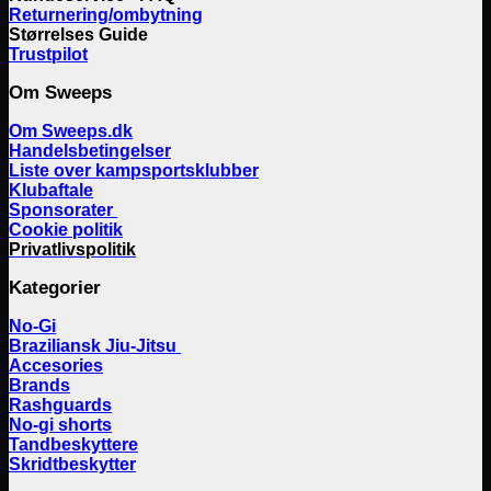
Returnering/ombytning
Størrelses Guide
Trustpilot
Om Sweeps
Om Sweeps.dk
Handelsbetingelser
Liste over kampsportsklubber
Klubaftale
Sponsorater
Cookie politik
Privatlivspolitik
Kategorier
No-Gi
Braziliansk Jiu-Jitsu
Accesories
Brands
Rashguards
No-gi shorts
Tandbeskyttere
Skridtbeskytter