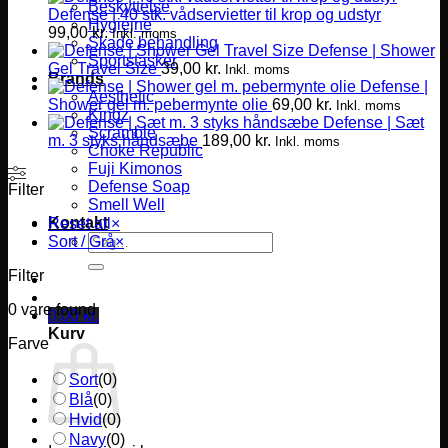
Beskyttelse
Defense | 40 stk. vådservietter til krop og udstyr
Hygiejne
99,00
kr.
Inkl. moms
Skade behandling
Defense | Shower
Sportstasker
Gel Travel Size
39,00
kr.
Inkl. moms
Brands
Defense |
Aesthetic
Shower gel m. pebermynte olie
69,00
kr.
Inkl. moms
Kingz
Defense | Sæt
Scramble
m. 3 styks håndsæbe
189,00
kr.
Inkl. moms
Choke Republic
Fuji Kimonos
Defense Soap
Filter
Smell Well
Kontakt
Reset all
×
Søg
Sort / Grå
×
efter:
Filter
0
vare found
0,00
kr.
Kurv
Farve
Sort
(
0
)
Blå
(
0
)
Hvid
(
0
)
Navy
(
0
)