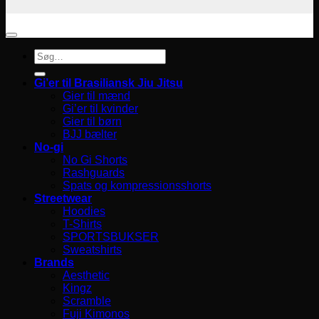
Søg
efter:
Gi’er til Brasiliansk Jiu Jitsu
Gier til mænd
Gi’er til kvinder
Gier til børn
BJJ bælter
No-gi
No Gi Shorts
Rashguards
Spats og kompressionsshorts
Streetwear
Hoodies
T-Shirts
SPORTSBUKSER
Sweatshirts
Brands
Aesthetic
Kingz
Scramble
Fuji Kimonos