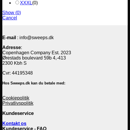
XXXL
(
0
)
Show
(
0
)
Cancel
E-mail
: info@sweeps.dk
Adresse
:
Copenhagen Company Est. 2023
Ørestads boulevard 59b 4,-413
2300 Kbh S
Cvr: 44195348
Hos Sweeps.dk kan du betale med:
Cookiepolitik
Privatlivspolitik
Kundeservice
Kontakt os
Kundeservice - FAQ