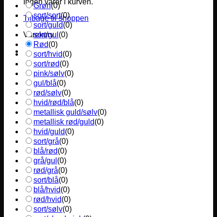
Ingen varer i kurven.
Grøn
(
0
)
sort/sort
(
0
)
Tilbage til shoppen
sort/guld
(
0
)
sort/gul
(
0
)
Varekurv
Rød
(
0
)
sort/hvid
(
0
)
sort/rød
(
0
)
pink/sølv
(
0
)
gul/blå
(
0
)
rød/sølv
(
0
)
hvid/rød/blå
(
0
)
metallisk guld/sølv
(
0
)
metallisk rød/guld
(
0
)
hvid/guld
(
0
)
sort/grå
(
0
)
blå/rød
(
0
)
grå/gul
(
0
)
rød/grå
(
0
)
sort/blå
(
0
)
blå/hvid
(
0
)
rød/hvid
(
0
)
sort/sølv
(
0
)