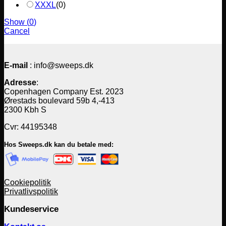
XXXL
(
0
)
Show
(
0
)
Cancel
E-mail
: info@sweeps.dk
Adresse
:
Copenhagen Company Est. 2023
Ørestads boulevard 59b 4,-413
2300 Kbh S
Cvr: 44195348
Hos Sweeps.dk kan du betale med:
Cookiepolitik
Privatlivspolitik
Kundeservice