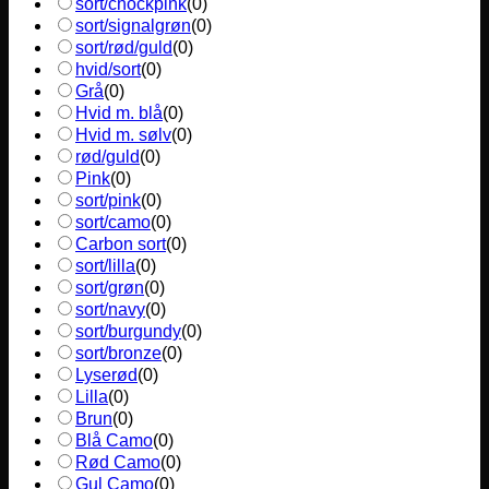
sort/chockpink
(
0
)
sort/signalgrøn
(
0
)
sort/rød/guld
(
0
)
hvid/sort
(
0
)
Grå
(
0
)
Hvid m. blå
(
0
)
Hvid m. sølv
(
0
)
rød/guld
(
0
)
Pink
(
0
)
sort/pink
(
0
)
sort/camo
(
0
)
Carbon sort
(
0
)
sort/lilla
(
0
)
sort/grøn
(
0
)
sort/navy
(
0
)
sort/burgundy
(
0
)
sort/bronze
(
0
)
Lyserød
(
0
)
Lilla
(
0
)
Brun
(
0
)
Blå Camo
(
0
)
Rød Camo
(
0
)
Gul Camo
(
0
)