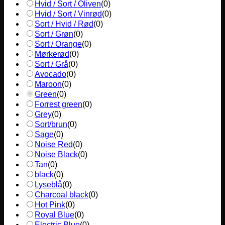
Hvid / Sort / Oliven
(
0
)
Hvid / Sort / Vinrød
(
0
)
Sort / Hvid / Rød
(
0
)
Sort / Grøn
(
0
)
Sort / Orange
(
0
)
Mørkerød
(
0
)
Sort / Grå
(
0
)
Avocado
(
0
)
Maroon
(
0
)
Green
(
0
)
Forrest green
(
0
)
Grey
(
0
)
Sort/brun
(
0
)
Sage
(
0
)
Noise Red
(
0
)
Noise Black
(
0
)
Tan
(
0
)
black
(
0
)
Lyseblå
(
0
)
Charcoal black
(
0
)
Hot Pink
(
0
)
Royal Blue
(
0
)
Electric Blue
(
0
)