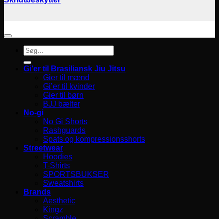
Søg
efter:
Gi’er til Brasiliansk Jiu Jitsu
Gier til mænd
Gi’er til kvinder
Gier til børn
BJJ bælter
No-gi
No Gi Shorts
Rashguards
Spats og kompressionsshorts
Streetwear
Hoodies
T-Shirts
SPORTSBUKSER
Sweatshirts
Brands
Aesthetic
Kingz
Scramble