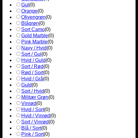
Gul
(
0
)
Orange
(
0
)
Olivengrøn
(
0
)
Blågrøn
(
0
)
Sort Camo
(
0
)
Gold Marble
(
0
)
Pink Marble
(
0
)
Navy / Hvid
(
0
)
Sort / Gul
(
0
)
Hvid / Guld
(
0
)
Sort / Rød
(
0
)
Rød / Sort
(
0
)
Hvid / Grå
(
0
)
Guld
(
0
)
Sort / Hvid
(
0
)
Militær Grøn
(
0
)
Vinrød
(
0
)
Hvid / Sort
(
0
)
Hvid / Vinrød
(
0
)
Sort / Vinrød
(
0
)
Blå / Sort
(
0
)
Pink / Sort
(
0
)