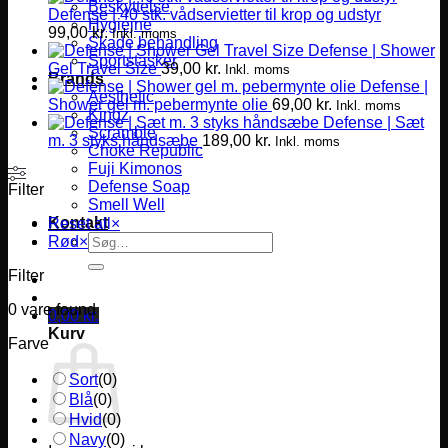
Beskyttelse
Defense | 40 stk. vådservietter til krop og udstyr
Hygiejne
99,00
kr.
Inkl. moms
Skade behandling
Defense | Shower
Sportstasker
Gel Travel Size
39,00
kr.
Inkl. moms
Brands
Defense |
Aesthetic
Shower gel m. pebermynte olie
69,00
kr.
Inkl. moms
Kingz
Defense | Sæt
Scramble
m. 3 styks håndsæbe
189,00
kr.
Inkl. moms
Choke Republic
Fuji Kimonos
Defense Soap
Filter
Smell Well
Kontakt
Reset all
×
Søg
Rød
×
efter:
Filter
0
vare found
0,00
kr.
Kurv
Farve
Sort
(
0
)
Blå
(
0
)
Hvid
(
0
)
Navy
(
0
)