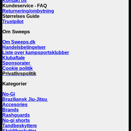
Kontakt os
Kundeservice - FAQ
Returnering/ombytning
Størrelses Guide
Trustpilot
Om Sweeps
Om Sweeps.dk
Handelsbetingelser
Liste over kampsportsklubber
Klubaftale
Sponsorater
Cookie politik
Privatlivspolitik
Kategorier
No-Gi
Braziliansk Jiu-Jitsu
Accesories
Brands
Rashguards
No-gi shorts
Tandbeskyttere
Skridtbeskytter