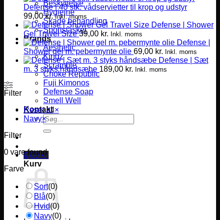
Beskyttelse
Defense | 40 stk. vådservietter til krop og udstyr
Hygiejne
99,00
kr.
Inkl. moms
Skade behandling
Defense | Shower
Sportstasker
Gel Travel Size
39,00
kr.
Inkl. moms
Brands
Defense |
Aesthetic
Shower gel m. pebermynte olie
69,00
kr.
Inkl. moms
Kingz
Defense | Sæt
Scramble
m. 3 styks håndsæbe
189,00
kr.
Inkl. moms
Choke Republic
Fuji Kimonos
Defense Soap
Filter
Smell Well
Kontakt
Reset all
×
Søg
Navy
×
efter:
Filter
0
vare found
0,00
kr.
Kurv
Farve
Sort
(
0
)
Blå
(
0
)
Hvid
(
0
)
Navy
(
0
)