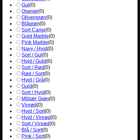
Gul
(
0
)
Orange
(
0
)
Olivengrøn
(
0
)
Blågrøn
(
0
)
Sort Camo
(
0
)
Gold Marble
(
0
)
Pink Marble
(
0
)
Navy / Hvid
(
0
)
Sort / Gul
(
0
)
Hvid / Guld
(
0
)
Sort / Rød
(
0
)
Rød / Sort
(
0
)
Hvid / Grå
(
0
)
Guld
(
0
)
Sort / Hvid
(
0
)
Militær Grøn
(
0
)
Vinrød
(
0
)
Hvid / Sort
(
0
)
Hvid / Vinrød
(
0
)
Sort / Vinrød
(
0
)
Blå / Sort
(
0
)
Pink / Sort
(
0
)