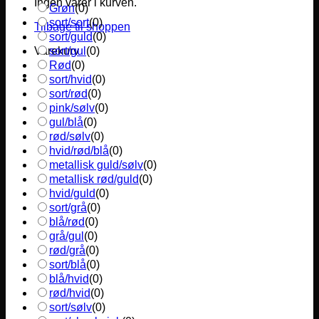
Ingen varer i kurven.
Grøn
(
0
)
sort/sort
(
0
)
Tilbage til shoppen
sort/guld
(
0
)
sort/gul
(
0
)
Varekurv
Rød
(
0
)
sort/hvid
(
0
)
sort/rød
(
0
)
pink/sølv
(
0
)
gul/blå
(
0
)
rød/sølv
(
0
)
hvid/rød/blå
(
0
)
metallisk guld/sølv
(
0
)
metallisk rød/guld
(
0
)
hvid/guld
(
0
)
sort/grå
(
0
)
blå/rød
(
0
)
grå/gul
(
0
)
rød/grå
(
0
)
sort/blå
(
0
)
blå/hvid
(
0
)
rød/hvid
(
0
)
sort/sølv
(
0
)