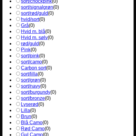
sort/chockpink
(
0
)
sort/signalgrøn
(
0
)
sort/rød/guld
(
0
)
hvid/sort
(
0
)
Grå
(
0
)
Hvid m. blå
(
0
)
Hvid m. sølv
(
0
)
rød/guld
(
0
)
Pink
(
0
)
sort/pink
(
0
)
sort/camo
(
0
)
Carbon sort
(
0
)
sort/lilla
(
0
)
sort/grøn
(
0
)
sort/navy
(
0
)
sort/burgundy
(
0
)
sort/bronze
(
0
)
Lyserød
(
0
)
Lilla
(
0
)
Brun
(
0
)
Blå Camo
(
0
)
Rød Camo
(
0
)
Gul Camo
(
0
)