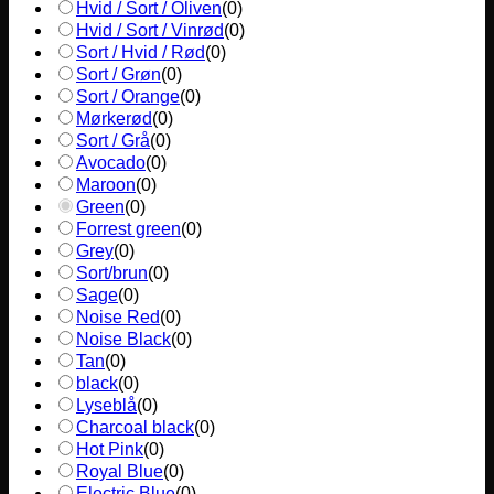
Hvid / Sort / Oliven
(
0
)
Hvid / Sort / Vinrød
(
0
)
Sort / Hvid / Rød
(
0
)
Sort / Grøn
(
0
)
Sort / Orange
(
0
)
Mørkerød
(
0
)
Sort / Grå
(
0
)
Avocado
(
0
)
Maroon
(
0
)
Green
(
0
)
Forrest green
(
0
)
Grey
(
0
)
Sort/brun
(
0
)
Sage
(
0
)
Noise Red
(
0
)
Noise Black
(
0
)
Tan
(
0
)
black
(
0
)
Lyseblå
(
0
)
Charcoal black
(
0
)
Hot Pink
(
0
)
Royal Blue
(
0
)
Electric Blue
(
0
)