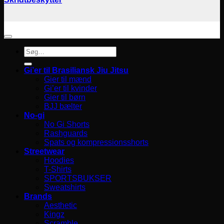
Søg
efter:
Gi’er til Brasiliansk Jiu Jitsu
Gier til mænd
Gi’er til kvinder
Gier til børn
BJJ bælter
No-gi
No Gi Shorts
Rashguards
Spats og kompressionsshorts
Streetwear
Hoodies
T-Shirts
SPORTSBUKSER
Sweatshirts
Brands
Aesthetic
Kingz
Scramble