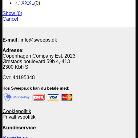
XXXL
(
0
)
Show
(
0
)
Cancel
E-mail
: info@sweeps.dk
Adresse
:
Copenhagen Company Est. 2023
Ørestads boulevard 59b 4,-413
2300 Kbh S
Cvr: 44195348
Hos Sweeps.dk kan du betale med:
Cookiepolitik
Privatlivspolitik
Kundeservice