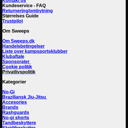
Kontakt os
Kundeservice - FAQ
Returnering/ombytning
Størrelses Guide
Trustpilot
Om Sweeps
Om Sweeps.dk
Handelsbetingelser
Liste over kampsportsklubber
Klubaftale
Sponsorater
Cookie politik
Privatlivspolitik
Kategorier
No-Gi
Braziliansk Jiu-Jitsu
Accesories
Brands
Rashguards
No-gi shorts
Tandbeskyttere
Skridtbeskytter