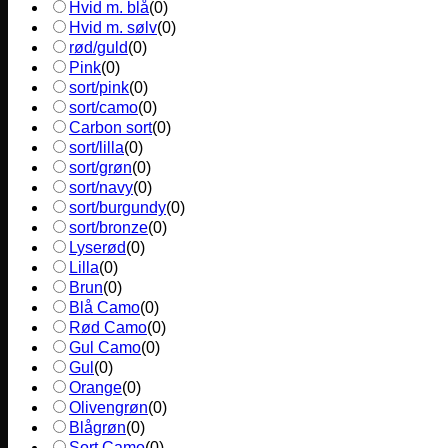
Hvid m. blå
(
0
)
Hvid m. sølv
(
0
)
rød/guld
(
0
)
Pink
(
0
)
sort/pink
(
0
)
sort/camo
(
0
)
Carbon sort
(
0
)
sort/lilla
(
0
)
sort/grøn
(
0
)
sort/navy
(
0
)
sort/burgundy
(
0
)
sort/bronze
(
0
)
Lyserød
(
0
)
Lilla
(
0
)
Brun
(
0
)
Blå Camo
(
0
)
Rød Camo
(
0
)
Gul Camo
(
0
)
Gul
(
0
)
Orange
(
0
)
Olivengrøn
(
0
)
Blågrøn
(
0
)
Sort Camo
(
0
)