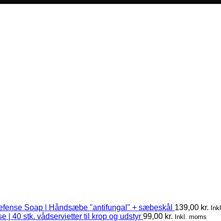
efense Soap | Håndsæbe "antifungal" + sæbeskål
139,00
kr.
Ink
 | 40 stk. vådservietter til krop og udstyr
99,00
kr.
Inkl. moms