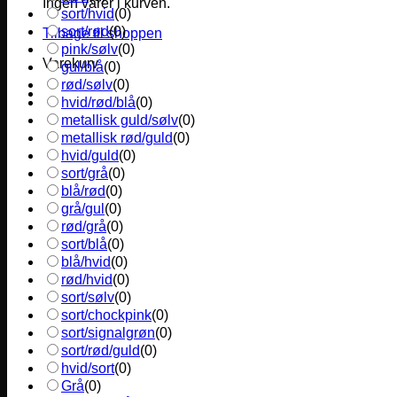
Ingen varer i kurven.
sort/hvid
(
0
)
sort/rød
(
0
)
Tilbage til shoppen
pink/sølv
(
0
)
Varekurv
gul/blå
(
0
)
rød/sølv
(
0
)
hvid/rød/blå
(
0
)
metallisk guld/sølv
(
0
)
metallisk rød/guld
(
0
)
hvid/guld
(
0
)
sort/grå
(
0
)
blå/rød
(
0
)
grå/gul
(
0
)
rød/grå
(
0
)
sort/blå
(
0
)
blå/hvid
(
0
)
rød/hvid
(
0
)
sort/sølv
(
0
)
sort/chockpink
(
0
)
sort/signalgrøn
(
0
)
sort/rød/guld
(
0
)
hvid/sort
(
0
)
Grå
(
0
)