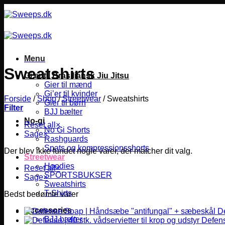
Fortsæt
til
indhold
Menu
Sweatshirts
Gi’er til Brasiliansk Jiu Jitsu
Gier til mænd
Gi’er til kvinder
Forside
/
Shop
/
Streetwear
/
Sweatshirts
Gier til børn
Filter
BJJ bælter
No-gi
Reset all
×
No Gi Shorts
Sage
×
Rashguards
Spats og kompressionsshorts
Der blev ikke fundet nogle varer, der matcher dit valg.
Streetwear
Hoodies
Reset all
×
SPORTSBUKSER
Sage
×
Sweatshirts
T-Shirts
Bedst bedømte varer
Accessories
D
BJJ bælter
Defense