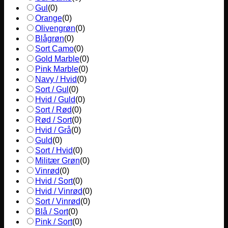
Gul
(
0
)
Orange
(
0
)
Olivengrøn
(
0
)
Blågrøn
(
0
)
Sort Camo
(
0
)
Gold Marble
(
0
)
Pink Marble
(
0
)
Navy / Hvid
(
0
)
Sort / Gul
(
0
)
Hvid / Guld
(
0
)
Sort / Rød
(
0
)
Rød / Sort
(
0
)
Hvid / Grå
(
0
)
Guld
(
0
)
Sort / Hvid
(
0
)
Militær Grøn
(
0
)
Vinrød
(
0
)
Hvid / Sort
(
0
)
Hvid / Vinrød
(
0
)
Sort / Vinrød
(
0
)
Blå / Sort
(
0
)
Pink / Sort
(
0
)