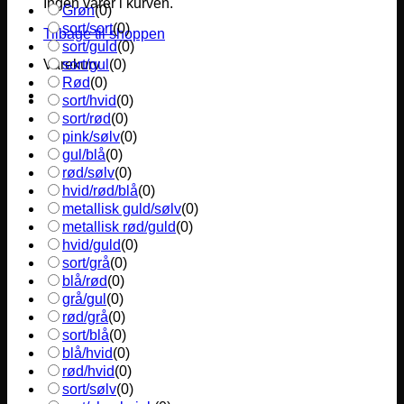
Ingen varer i kurven.
Grøn
(
0
)
sort/sort
(
0
)
Tilbage til shoppen
sort/guld
(
0
)
sort/gul
(
0
)
Varekurv
Rød
(
0
)
sort/hvid
(
0
)
sort/rød
(
0
)
pink/sølv
(
0
)
gul/blå
(
0
)
rød/sølv
(
0
)
hvid/rød/blå
(
0
)
metallisk guld/sølv
(
0
)
metallisk rød/guld
(
0
)
hvid/guld
(
0
)
sort/grå
(
0
)
blå/rød
(
0
)
grå/gul
(
0
)
rød/grå
(
0
)
sort/blå
(
0
)
blå/hvid
(
0
)
rød/hvid
(
0
)
sort/sølv
(
0
)