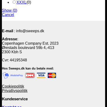
XXXL
(
0
)
Show
(
0
)
Cancel
E-mail
: info@sweeps.dk
Adresse
:
Copenhagen Company Est. 2023
Ørestads boulevard 59b 4,-413
2300 Kbh S
Cvr: 44195348
Hos Sweeps.dk kan du betale med:
Cookiepolitik
Privatlivspolitik
Kundeservice