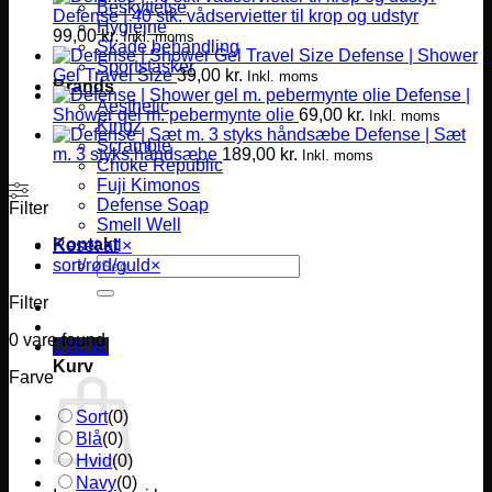
Beskyttelse
Defense | 40 stk. vådservietter til krop og udstyr
Hygiejne
99,00
kr.
Inkl. moms
Skade behandling
Defense | Shower
Sportstasker
Gel Travel Size
39,00
kr.
Inkl. moms
Brands
Defense |
Aesthetic
Shower gel m. pebermynte olie
69,00
kr.
Inkl. moms
Kingz
Defense | Sæt
Scramble
m. 3 styks håndsæbe
189,00
kr.
Inkl. moms
Choke Republic
Fuji Kimonos
Defense Soap
Filter
Smell Well
Kontakt
Reset all
×
Søg
sort/rød/guld
×
efter:
Filter
0
vare found
0,00
kr.
Kurv
Farve
Sort
(
0
)
Blå
(
0
)
Hvid
(
0
)
Navy
(
0
)