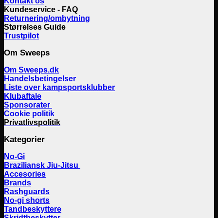
Kontakt os
Kundeservice - FAQ
Returnering/ombytning
Størrelses Guide
Trustpilot
Om Sweeps
Om Sweeps.dk
Handelsbetingelser
Liste over kampsportsklubber
Klubaftale
Sponsorater
Cookie politik
Privatlivspolitik
Kategorier
No-Gi
Braziliansk Jiu-Jitsu
Accesories
Brands
Rashguards
No-gi shorts
Tandbeskyttere
Skridtbeskytter