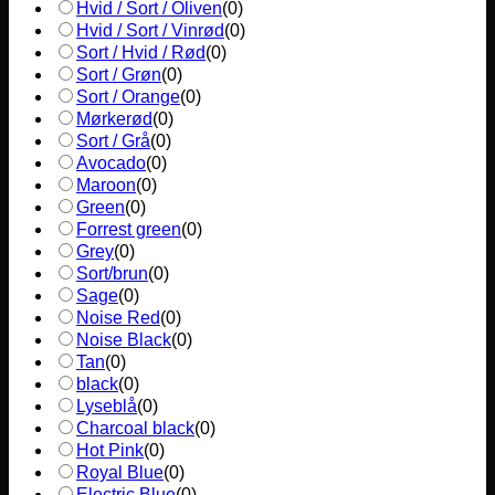
Hvid / Sort / Oliven
(
0
)
Hvid / Sort / Vinrød
(
0
)
Sort / Hvid / Rød
(
0
)
Sort / Grøn
(
0
)
Sort / Orange
(
0
)
Mørkerød
(
0
)
Sort / Grå
(
0
)
Avocado
(
0
)
Maroon
(
0
)
Green
(
0
)
Forrest green
(
0
)
Grey
(
0
)
Sort/brun
(
0
)
Sage
(
0
)
Noise Red
(
0
)
Noise Black
(
0
)
Tan
(
0
)
black
(
0
)
Lyseblå
(
0
)
Charcoal black
(
0
)
Hot Pink
(
0
)
Royal Blue
(
0
)
Electric Blue
(
0
)