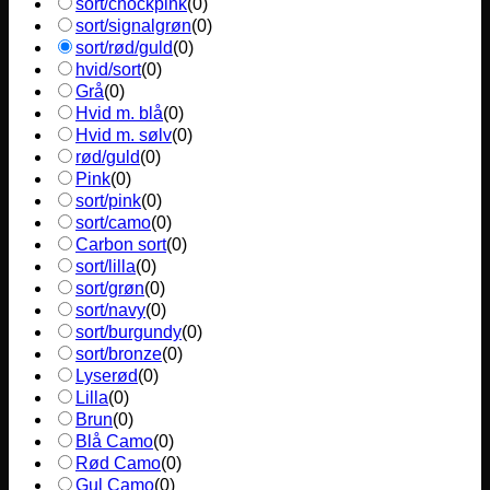
sort/chockpink
(
0
)
sort/signalgrøn
(
0
)
sort/rød/guld
(
0
)
hvid/sort
(
0
)
Grå
(
0
)
Hvid m. blå
(
0
)
Hvid m. sølv
(
0
)
rød/guld
(
0
)
Pink
(
0
)
sort/pink
(
0
)
sort/camo
(
0
)
Carbon sort
(
0
)
sort/lilla
(
0
)
sort/grøn
(
0
)
sort/navy
(
0
)
sort/burgundy
(
0
)
sort/bronze
(
0
)
Lyserød
(
0
)
Lilla
(
0
)
Brun
(
0
)
Blå Camo
(
0
)
Rød Camo
(
0
)
Gul Camo
(
0
)