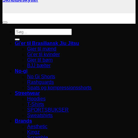
Søg
efter:
Gi’er til Brasiliansk Jiu Jitsu
Gier til mænd
Gi’er til kvinder
Gier til børn
BJJ bælter
No-gi
No Gi Shorts
Rashguards
Spats og kompressionsshorts
Streetwear
Hoodies
T-Shirts
SPORTSBUKSER
Sweatshirts
Brands
Aesthetic
Kingz
Scramble