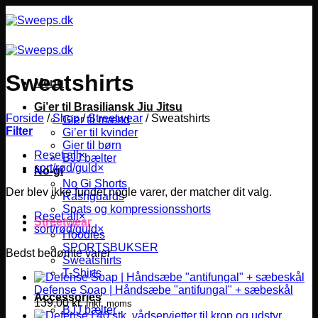
Fortsæt
til
indhold
Sweatshirts
Menu
Gi’er til Brasiliansk Jiu Jitsu
Forside
/
Shop
/
Streetwear
/
Sweatshirts
Gier til mænd
Filter
Gi’er til kvinder
Gier til børn
Reset all
×
BJJ bælter
sort/rød/guld
×
No-gi
No Gi Shorts
Der blev ikke fundet nogle varer, der matcher dit valg.
Rashguards
Spats og kompressionsshorts
Reset all
×
Streetwear
sort/rød/guld
×
Hoodies
SPORTSBUKSER
Bedst bedømte varer
Sweatshirts
T-Shirts
Defense Soap | Håndsæbe "antifungal" + sæbeskål
Accessories
139,00
kr.
Inkl. moms
BJJ bælter