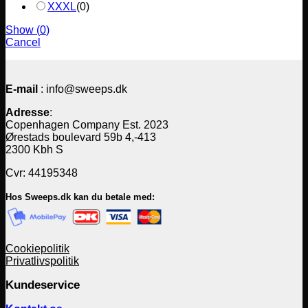
XXXL
(
0
)
Show
(
0
)
Cancel
E-mail
: info@sweeps.dk
Adresse
:
Copenhagen Company Est. 2023
Ørestads boulevard 59b 4,-413
2300 Kbh S
Cvr: 44195348
Hos Sweeps.dk kan du betale med:
Cookiepolitik
Privatlivspolitik
Kundeservice