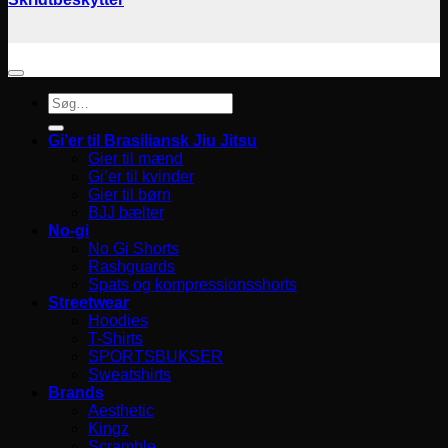
Søg
efter:
Gi’er til Brasiliansk Jiu Jitsu
Gier til mænd
Gi’er til kvinder
Gier til børn
BJJ bælter
No-gi
No Gi Shorts
Rashguards
Spats og kompressionsshorts
Streetwear
Hoodies
T-Shirts
SPORTSBUKSER
Sweatshirts
Brands
Aesthetic
Kingz
Scramble