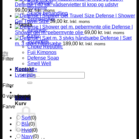
Beskyttelse
Defense | 40 stk. vådservietter til krop og udstyr
Hygiejne
99,00
kr.
Inkl. moms
Skade behandling
Defense | Shower
Sportstasker
Gel Travel Size
39,00
kr.
Inkl. moms
Brands
Defense |
Aesthetic
Shower gel m. pebermynte olie
69,00
kr.
Inkl. moms
Kingz
Defense | Sæt
Scramble
m. 3 styks håndsæbe
189,00
kr.
Inkl. moms
Choke Republic
Fuji Kimonos
Defense Soap
Filter
Smell Well
Kontakt
Reset all
×
Søg
Lyserød
×
efter:
Filter
0
vare found
0,00
kr.
Kurv
Farve
Sort
(
0
)
Blå
(
0
)
Hvid
(
0
)
Navy
(
0
)