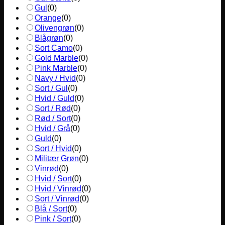
Gul
(
0
)
Orange
(
0
)
Olivengrøn
(
0
)
Blågrøn
(
0
)
Sort Camo
(
0
)
Gold Marble
(
0
)
Pink Marble
(
0
)
Navy / Hvid
(
0
)
Sort / Gul
(
0
)
Hvid / Guld
(
0
)
Sort / Rød
(
0
)
Rød / Sort
(
0
)
Hvid / Grå
(
0
)
Guld
(
0
)
Sort / Hvid
(
0
)
Militær Grøn
(
0
)
Vinrød
(
0
)
Hvid / Sort
(
0
)
Hvid / Vinrød
(
0
)
Sort / Vinrød
(
0
)
Blå / Sort
(
0
)
Pink / Sort
(
0
)