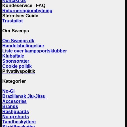
Kontakt os
Kundeservice - FAQ
Returnering/ombytning
Størrelses Guide
Trustpilot
Om Sweeps
Om Sweeps.dk
Handelsbetingelser
Liste over kampsportsklubber
Klubaftale
Sponsorater
Cookie politik
Privatlivspolitik
Kategorier
No-Gi
Braziliansk Jiu-Jitsu
Accesories
Brands
Rashguards
No-gi shorts
Tandbeskyttere
Skridtbeskytter