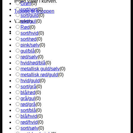
Ingen varer i kurven.
Grøn
(
0
)
sort/sort
(
0
)
Tilbage til shoppen
sort/guld
(
0
)
sort/gul
(
0
)
Varekurv
Rød
(
0
)
sort/hvid
(
0
)
sort/rød
(
0
)
pink/sølv
(
0
)
gul/blå
(
0
)
rød/sølv
(
0
)
hvid/rød/blå
(
0
)
metallisk guld/sølv
(
0
)
metallisk rød/guld
(
0
)
hvid/guld
(
0
)
sort/grå
(
0
)
blå/rød
(
0
)
grå/gul
(
0
)
rød/grå
(
0
)
sort/blå
(
0
)
blå/hvid
(
0
)
rød/hvid
(
0
)
sort/sølv
(
0
)