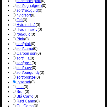
sort/chockpink
(
0
)
sort/signalgrøn
(
0
)
sort/rød/guld
(
0
)
hvid/sort
(
0
)
Grå
(
0
)
Hvid m. blå
(
0
)
Hvid m. sølv
(
0
)
rød/guld
(
0
)
Pink
(
0
)
sort/pink
(
0
)
sort/camo
(
0
)
Carbon sort
(
0
)
sort/lilla
(
0
)
sort/grøn
(
0
)
sort/navy
(
0
)
sort/burgundy
(
0
)
sort/bronze
(
0
)
Lyserød
(
0
)
Lilla
(
0
)
Brun
(
0
)
Blå Camo
(
0
)
Rød Camo
(
0
)
Gul Camo
(
0
)