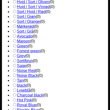
Hvid / Sort / Oliven
(
0
)
Hvid / Sort / Vinrød
(
0
)
Sort / Hvid / Rød
(
0
)
Sort / Grøn
(
0
)
Sort / Orange
(
0
)
Mørkerød
(
0
)
Sort / Grå
(
0
)
Avocado
(
0
)
Maroon
(
0
)
Green
(
0
)
Forrest green
(
0
)
Grey
(
0
)
Sort/brun
(
0
)
Sage
(
0
)
Noise Red
(
0
)
Noise Black
(
0
)
Tan
(
0
)
black
(
0
)
Lyseblå
(
0
)
Charcoal black
(
0
)
Hot Pink
(
0
)
Royal Blue
(
0
)
Electric Blue
(
0
)