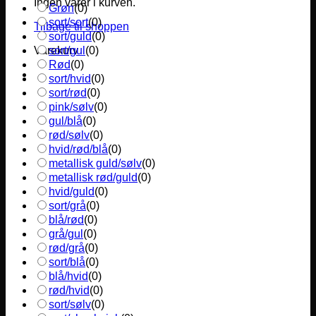
Ingen varer i kurven.
Grøn
(
0
)
sort/sort
(
0
)
Tilbage til shoppen
sort/guld
(
0
)
sort/gul
(
0
)
Varekurv
Rød
(
0
)
sort/hvid
(
0
)
sort/rød
(
0
)
pink/sølv
(
0
)
gul/blå
(
0
)
rød/sølv
(
0
)
hvid/rød/blå
(
0
)
metallisk guld/sølv
(
0
)
metallisk rød/guld
(
0
)
hvid/guld
(
0
)
sort/grå
(
0
)
blå/rød
(
0
)
grå/gul
(
0
)
rød/grå
(
0
)
sort/blå
(
0
)
blå/hvid
(
0
)
rød/hvid
(
0
)
sort/sølv
(
0
)