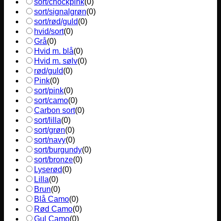
sort/chockpink
(
0
)
sort/signalgrøn
(
0
)
sort/rød/guld
(
0
)
hvid/sort
(
0
)
Grå
(
0
)
Hvid m. blå
(
0
)
Hvid m. sølv
(
0
)
rød/guld
(
0
)
Pink
(
0
)
sort/pink
(
0
)
sort/camo
(
0
)
Carbon sort
(
0
)
sort/lilla
(
0
)
sort/grøn
(
0
)
sort/navy
(
0
)
sort/burgundy
(
0
)
sort/bronze
(
0
)
Lyserød
(
0
)
Lilla
(
0
)
Brun
(
0
)
Blå Camo
(
0
)
Rød Camo
(
0
)
Gul Camo
(
0
)