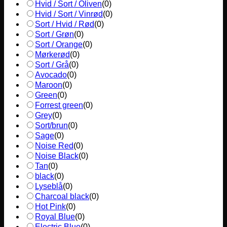
Hvid / Sort / Oliven
(
0
)
Hvid / Sort / Vinrød
(
0
)
Sort / Hvid / Rød
(
0
)
Sort / Grøn
(
0
)
Sort / Orange
(
0
)
Mørkerød
(
0
)
Sort / Grå
(
0
)
Avocado
(
0
)
Maroon
(
0
)
Green
(
0
)
Forrest green
(
0
)
Grey
(
0
)
Sort/brun
(
0
)
Sage
(
0
)
Noise Red
(
0
)
Noise Black
(
0
)
Tan
(
0
)
black
(
0
)
Lyseblå
(
0
)
Charcoal black
(
0
)
Hot Pink
(
0
)
Royal Blue
(
0
)
Electric Blue
(
0
)