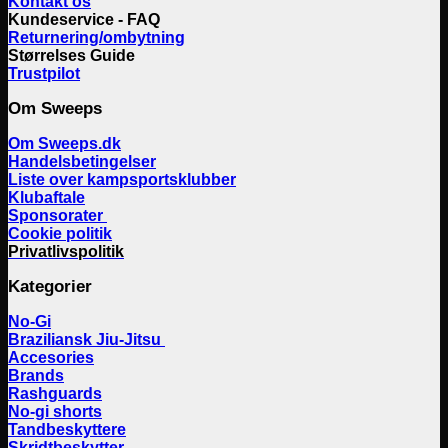
Kontakt os
Kundeservice - FAQ
Returnering/ombytning
Størrelses Guide
Trustpilot
Om Sweeps
Om Sweeps.dk
Handelsbetingelser
Liste over kampsportsklubber
Klubaftale
Sponsorater
Cookie politik
Privatlivspolitik
Kategorier
No-Gi
Braziliansk Jiu-Jitsu
Accesories
Brands
Rashguards
No-gi shorts
Tandbeskyttere
Skridtbeskytter