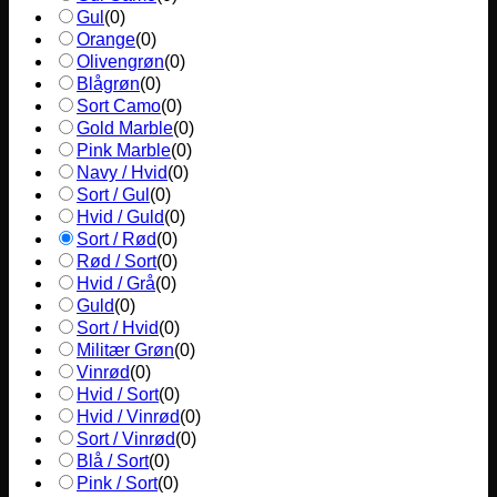
Gul
(
0
)
Orange
(
0
)
Olivengrøn
(
0
)
Blågrøn
(
0
)
Sort Camo
(
0
)
Gold Marble
(
0
)
Pink Marble
(
0
)
Navy / Hvid
(
0
)
Sort / Gul
(
0
)
Hvid / Guld
(
0
)
Sort / Rød
(
0
)
Rød / Sort
(
0
)
Hvid / Grå
(
0
)
Guld
(
0
)
Sort / Hvid
(
0
)
Militær Grøn
(
0
)
Vinrød
(
0
)
Hvid / Sort
(
0
)
Hvid / Vinrød
(
0
)
Sort / Vinrød
(
0
)
Blå / Sort
(
0
)
Pink / Sort
(
0
)