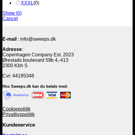
XXXL
(
0
)
Show
(
0
)
Cancel
E-mail
: info@sweeps.dk
Adresse
:
Copenhagen Company Est. 2023
Ørestads boulevard 59b 4,-413
2300 Kbh S
Cvr: 44195348
Hos Sweeps.dk kan du betale med:
Cookiepolitik
Privatlivspolitik
Kundeservice