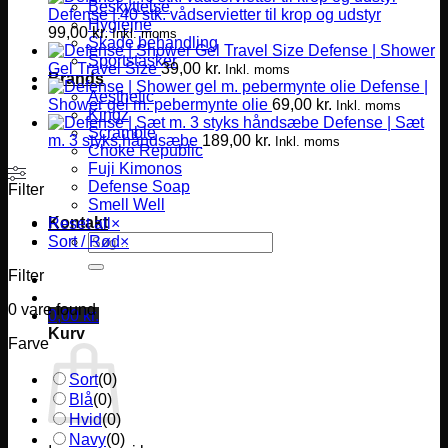
Beskyttelse
Defense | 40 stk. vådservietter til krop og udstyr
Hygiejne
99,00
kr.
Inkl. moms
Skade behandling
Defense | Shower
Sportstasker
Gel Travel Size
39,00
kr.
Inkl. moms
Brands
Defense |
Aesthetic
Shower gel m. pebermynte olie
69,00
kr.
Inkl. moms
Kingz
Defense | Sæt
Scramble
m. 3 styks håndsæbe
189,00
kr.
Inkl. moms
Choke Republic
Fuji Kimonos
Defense Soap
Filter
Smell Well
Kontakt
Reset all
×
Søg
Sort / Rød
×
efter:
Filter
0
vare found
0,00
kr.
Kurv
Farve
Sort
(
0
)
Blå
(
0
)
Hvid
(
0
)
Navy
(
0
)