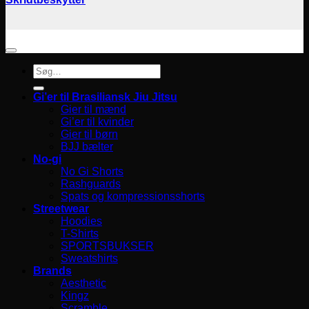
Søg
efter:
Gi’er til Brasiliansk Jiu Jitsu
Gier til mænd
Gi’er til kvinder
Gier til børn
BJJ bælter
No-gi
No Gi Shorts
Rashguards
Spats og kompressionsshorts
Streetwear
Hoodies
T-Shirts
SPORTSBUKSER
Sweatshirts
Brands
Aesthetic
Kingz
Scramble