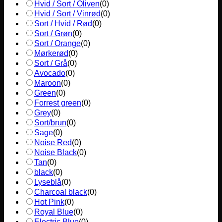
Hvid / Sort / Oliven
(
0
)
Hvid / Sort / Vinrød
(
0
)
Sort / Hvid / Rød
(
0
)
Sort / Grøn
(
0
)
Sort / Orange
(
0
)
Mørkerød
(
0
)
Sort / Grå
(
0
)
Avocado
(
0
)
Maroon
(
0
)
Green
(
0
)
Forrest green
(
0
)
Grey
(
0
)
Sort/brun
(
0
)
Sage
(
0
)
Noise Red
(
0
)
Noise Black
(
0
)
Tan
(
0
)
black
(
0
)
Lyseblå
(
0
)
Charcoal black
(
0
)
Hot Pink
(
0
)
Royal Blue
(
0
)
Electric Blue
(
0
)