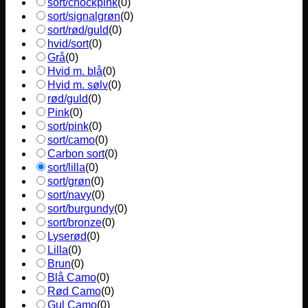
sort/chockpink
(
0
)
sort/signalgrøn
(
0
)
sort/rød/guld
(
0
)
hvid/sort
(
0
)
Grå
(
0
)
Hvid m. blå
(
0
)
Hvid m. sølv
(
0
)
rød/guld
(
0
)
Pink
(
0
)
sort/pink
(
0
)
sort/camo
(
0
)
Carbon sort
(
0
)
sort/lilla
(
0
)
sort/grøn
(
0
)
sort/navy
(
0
)
sort/burgundy
(
0
)
sort/bronze
(
0
)
Lyserød
(
0
)
Lilla
(
0
)
Brun
(
0
)
Blå Camo
(
0
)
Rød Camo
(
0
)
Gul Camo
(
0
)