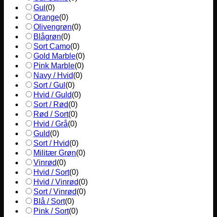
Gul
(
0
)
Orange
(
0
)
Olivengrøn
(
0
)
Blågrøn
(
0
)
Sort Camo
(
0
)
Gold Marble
(
0
)
Pink Marble
(
0
)
Navy / Hvid
(
0
)
Sort / Gul
(
0
)
Hvid / Guld
(
0
)
Sort / Rød
(
0
)
Rød / Sort
(
0
)
Hvid / Grå
(
0
)
Guld
(
0
)
Sort / Hvid
(
0
)
Militær Grøn
(
0
)
Vinrød
(
0
)
Hvid / Sort
(
0
)
Hvid / Vinrød
(
0
)
Sort / Vinrød
(
0
)
Blå / Sort
(
0
)
Pink / Sort
(
0
)