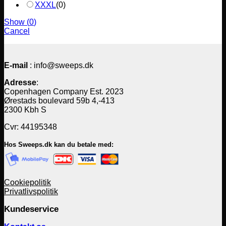
XXXL
(
0
)
Show
(
0
)
Cancel
E-mail
: info@sweeps.dk
Adresse
:
Copenhagen Company Est. 2023
Ørestads boulevard 59b 4,-413
2300 Kbh S
Cvr: 44195348
Hos Sweeps.dk kan du betale med:
Cookiepolitik
Privatlivspolitik
Kundeservice