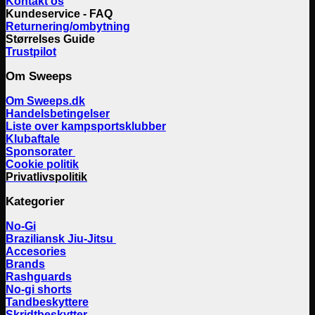
Kontakt os
Kundeservice - FAQ
Returnering/ombytning
Størrelses Guide
Trustpilot
Om Sweeps
Om Sweeps.dk
Handelsbetingelser
Liste over kampsportsklubber
Klubaftale
Sponsorater
Cookie politik
Privatlivspolitik
Kategorier
No-Gi
Braziliansk Jiu-Jitsu
Accesories
Brands
Rashguards
No-gi shorts
Tandbeskyttere
Skridtbeskytter