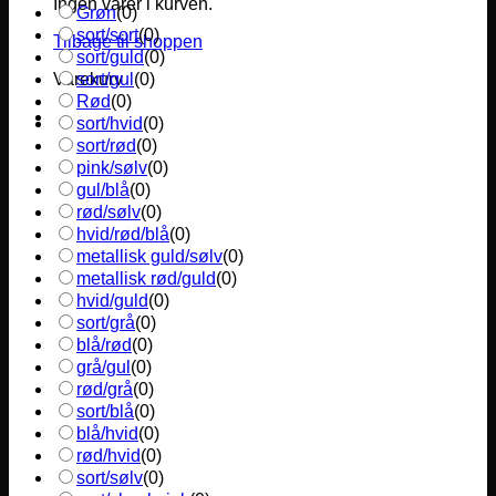
Ingen varer i kurven.
Grøn
(
0
)
sort/sort
(
0
)
Tilbage til shoppen
sort/guld
(
0
)
sort/gul
(
0
)
Varekurv
Rød
(
0
)
sort/hvid
(
0
)
sort/rød
(
0
)
pink/sølv
(
0
)
gul/blå
(
0
)
rød/sølv
(
0
)
hvid/rød/blå
(
0
)
metallisk guld/sølv
(
0
)
metallisk rød/guld
(
0
)
hvid/guld
(
0
)
sort/grå
(
0
)
blå/rød
(
0
)
grå/gul
(
0
)
rød/grå
(
0
)
sort/blå
(
0
)
blå/hvid
(
0
)
rød/hvid
(
0
)
sort/sølv
(
0
)