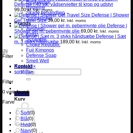
Beskyttelse
Defense | 40 stk. vådservietter til krop og udstyr
Hygiejne
99,00
kr.
Inkl. moms
Skade behandling
Defense | Shower
Sportstasker
Gel Travel Size
39,00
kr.
Inkl. moms
Brands
Defense |
Aesthetic
Shower gel m. pebermynte olie
69,00
kr.
Inkl. moms
Kingz
Defense | Sæt
Scramble
m. 3 styks håndsæbe
189,00
kr.
Inkl. moms
Choke Republic
Fuji Kimonos
Defense Soap
Filter
Smell Well
Kontakt
Reset all
×
Søg
sort/lilla
×
efter:
Filter
0
vare found
0,00
kr.
Kurv
Farve
Sort
(
0
)
Blå
(
0
)
Hvid
(
0
)
Navy
(
0
)