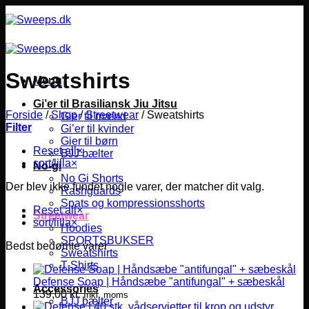
Fortsæt
til
indhold
Sweatshirts
Menu
Gi’er til Brasiliansk Jiu Jitsu
Forside
/
Shop
/
Streetwear
/
Sweatshirts
Gier til mænd
Filter
Gi’er til kvinder
Gier til børn
Reset all
×
BJJ bælter
sort/lilla
×
No-gi
No Gi Shorts
Der blev ikke fundet nogle varer, der matcher dit valg.
Rashguards
Spats og kompressionsshorts
Reset all
×
Streetwear
sort/lilla
×
Hoodies
SPORTSBUKSER
Bedst bedømte varer
Sweatshirts
T-Shirts
Defense Soap | Håndsæbe "antifungal" + sæbeskål
Accessories
139,00
kr.
Inkl. moms
BJJ bælter