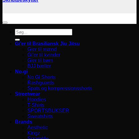
Søg
efter:
Gi’er til Brasiliansk Jiu Jitsu
Gier til mænd
Gi’er til kvinder
Gier til børn
BJJ bælter
No-gi
No Gi Shorts
Rashguards
Spats og kompressionsshorts
Streetwear
Hoodies
T-Shirts
SPORTSBUKSER
Sweatshirts
Brands
Aesthetic
Kingz
Scramble