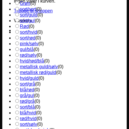
Ingen varer i kurven.
Grøn
(
0
)
sort/sort
(
0
)
Tilbage til shoppen
sort/guld
(
0
)
sort/gul
(
0
)
Varekurv
Rød
(
0
)
sort/hvid
(
0
)
sort/rød
(
0
)
pink/sølv
(
0
)
gul/blå
(
0
)
rød/sølv
(
0
)
hvid/rød/blå
(
0
)
metallisk guld/sølv
(
0
)
metallisk rød/guld
(
0
)
hvid/guld
(
0
)
sort/grå
(
0
)
blå/rød
(
0
)
grå/gul
(
0
)
rød/grå
(
0
)
sort/blå
(
0
)
blå/hvid
(
0
)
rød/hvid
(
0
)
sort/sølv
(
0
)