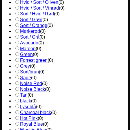
Hvid / Sort / Oliven
(
0
)
Hvid / Sort / Vinrød
(
0
)
Sort / Hvid / Rød
(
0
)
Sort / Grøn
(
0
)
Sort / Orange
(
0
)
Mørkerød
(
0
)
Sort / Grå
(
0
)
Avocado
(
0
)
Maroon
(
0
)
Green
(
0
)
Forrest green
(
0
)
Grey
(
0
)
Sort/brun
(
0
)
Sage
(
0
)
Noise Red
(
0
)
Noise Black
(
0
)
Tan
(
0
)
black
(
0
)
Lyseblå
(
0
)
Charcoal black
(
0
)
Hot Pink
(
0
)
Royal Blue
(
0
)
Electric Blue
(
0
)