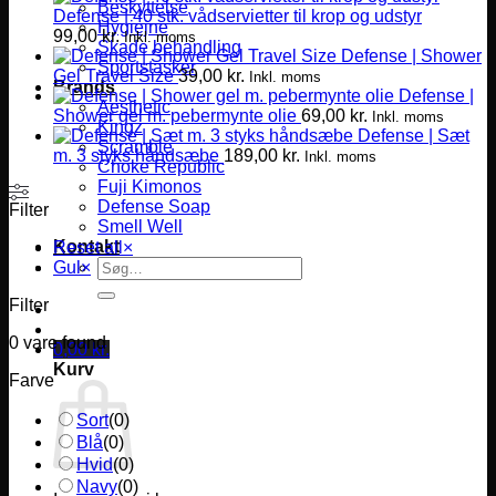
Beskyttelse
Defense | 40 stk. vådservietter til krop og udstyr
Hygiejne
99,00
kr.
Inkl. moms
Skade behandling
Defense | Shower
Sportstasker
Gel Travel Size
39,00
kr.
Inkl. moms
Brands
Defense |
Aesthetic
Shower gel m. pebermynte olie
69,00
kr.
Inkl. moms
Kingz
Defense | Sæt
Scramble
m. 3 styks håndsæbe
189,00
kr.
Inkl. moms
Choke Republic
Fuji Kimonos
Defense Soap
Filter
Smell Well
Kontakt
Reset all
×
Søg
Gul
×
efter:
Filter
0
vare found
0,00
kr.
Kurv
Farve
Sort
(
0
)
Blå
(
0
)
Hvid
(
0
)
Navy
(
0
)