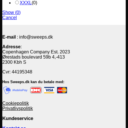
XXXL
(
0
)
Show
(
0
)
Cancel
E-mail
: info@sweeps.dk
Adresse
:
Copenhagen Company Est. 2023
Ørestads boulevard 59b 4,-413
2300 Kbh S
Cvr: 44195348
Hos Sweeps.dk kan du betale med:
Cookiepolitik
Privatlivspolitik
Kundeservice