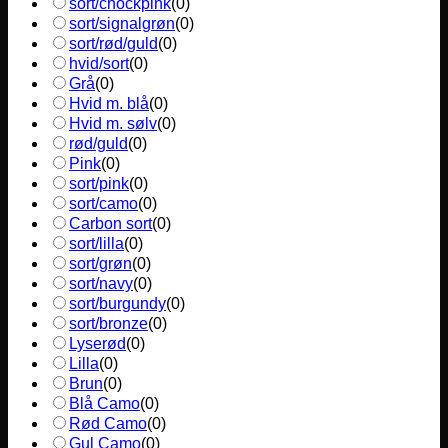
sort/chockpink
(
0
)
sort/signalgrøn
(
0
)
sort/rød/guld
(
0
)
hvid/sort
(
0
)
Grå
(
0
)
Hvid m. blå
(
0
)
Hvid m. sølv
(
0
)
rød/guld
(
0
)
Pink
(
0
)
sort/pink
(
0
)
sort/camo
(
0
)
Carbon sort
(
0
)
sort/lilla
(
0
)
sort/grøn
(
0
)
sort/navy
(
0
)
sort/burgundy
(
0
)
sort/bronze
(
0
)
Lyserød
(
0
)
Lilla
(
0
)
Brun
(
0
)
Blå Camo
(
0
)
Rød Camo
(
0
)
Gul Camo
(
0
)