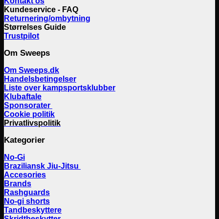
Kontakt os
Kundeservice - FAQ
Returnering/ombytning
Størrelses Guide
Trustpilot
Om Sweeps
Om Sweeps.dk
Handelsbetingelser
Liste over kampsportsklubber
Klubaftale
Sponsorater
Cookie politik
Privatlivspolitik
Kategorier
No-Gi
Braziliansk Jiu-Jitsu
Accesories
Brands
Rashguards
No-gi shorts
Tandbeskyttere
Skridtbeskytter