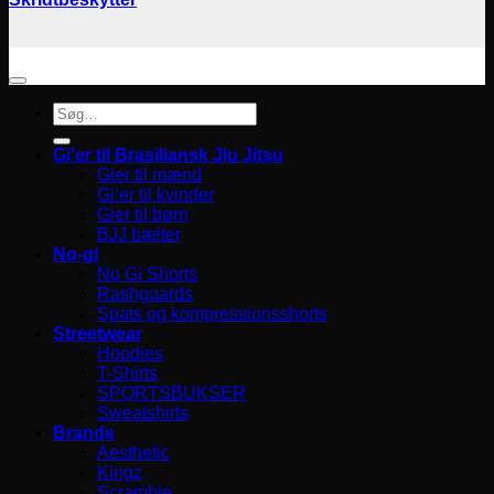
Søg
efter:
Gi’er til Brasiliansk Jiu Jitsu
Gier til mænd
Gi’er til kvinder
Gier til børn
BJJ bælter
No-gi
No Gi Shorts
Rashguards
Spats og kompressionsshorts
Streetwear
Hoodies
T-Shirts
SPORTSBUKSER
Sweatshirts
Brands
Aesthetic
Kingz
Scramble