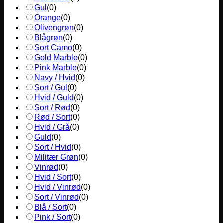
Gul
(
0
)
Orange
(
0
)
Olivengrøn
(
0
)
Blågrøn
(
0
)
Sort Camo
(
0
)
Gold Marble
(
0
)
Pink Marble
(
0
)
Navy / Hvid
(
0
)
Sort / Gul
(
0
)
Hvid / Guld
(
0
)
Sort / Rød
(
0
)
Rød / Sort
(
0
)
Hvid / Grå
(
0
)
Guld
(
0
)
Sort / Hvid
(
0
)
Militær Grøn
(
0
)
Vinrød
(
0
)
Hvid / Sort
(
0
)
Hvid / Vinrød
(
0
)
Sort / Vinrød
(
0
)
Blå / Sort
(
0
)
Pink / Sort
(
0
)