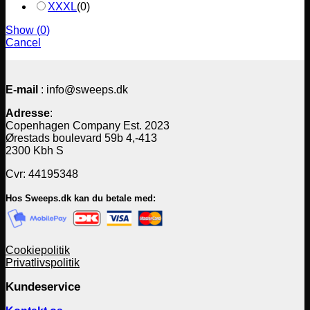
XXXL
(
0
)
Show
(
0
)
Cancel
E-mail
: info@sweeps.dk
Adresse
:
Copenhagen Company Est. 2023
Ørestads boulevard 59b 4,-413
2300 Kbh S
Cvr: 44195348
Hos Sweeps.dk kan du betale med:
Cookiepolitik
Privatlivspolitik
Kundeservice