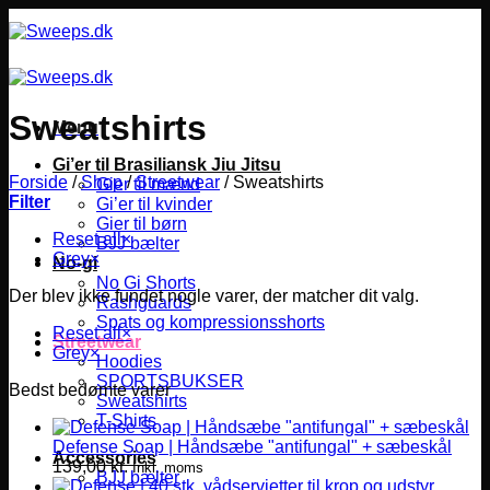
Fortsæt
til
indhold
Sweatshirts
Menu
Gi’er til Brasiliansk Jiu Jitsu
Forside
/
Shop
/
Streetwear
/
Sweatshirts
Gier til mænd
Filter
Gi’er til kvinder
Gier til børn
Reset all
×
BJJ bælter
Grey
×
No-gi
No Gi Shorts
Der blev ikke fundet nogle varer, der matcher dit valg.
Rashguards
Spats og kompressionsshorts
Reset all
×
Streetwear
Grey
×
Hoodies
SPORTSBUKSER
Bedst bedømte varer
Sweatshirts
T-Shirts
Defense Soap | Håndsæbe "antifungal" + sæbeskål
Accessories
139,00
kr.
Inkl. moms
BJJ bælter