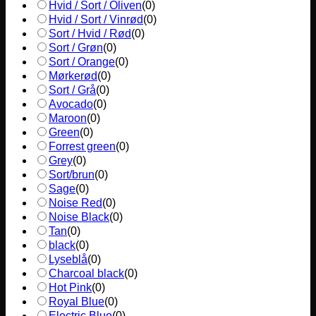
Hvid / Sort / Oliven
(
0
)
Hvid / Sort / Vinrød
(
0
)
Sort / Hvid / Rød
(
0
)
Sort / Grøn
(
0
)
Sort / Orange
(
0
)
Mørkerød
(
0
)
Sort / Grå
(
0
)
Avocado
(
0
)
Maroon
(
0
)
Green
(
0
)
Forrest green
(
0
)
Grey
(
0
)
Sort/brun
(
0
)
Sage
(
0
)
Noise Red
(
0
)
Noise Black
(
0
)
Tan
(
0
)
black
(
0
)
Lyseblå
(
0
)
Charcoal black
(
0
)
Hot Pink
(
0
)
Royal Blue
(
0
)
Electric Blue
(
0
)