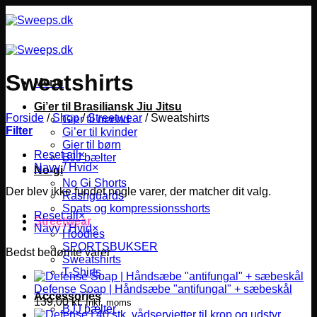
Fortsæt
til
indhold
Sweatshirts
Menu
Gi’er til Brasiliansk Jiu Jitsu
Forside
/
Shop
/
Streetwear
/
Sweatshirts
Gier til mænd
Filter
Gi’er til kvinder
Gier til børn
Reset all
×
BJJ bælter
Navy / Hvid
×
No-gi
No Gi Shorts
Der blev ikke fundet nogle varer, der matcher dit valg.
Rashguards
Spats og kompressionsshorts
Reset all
×
Streetwear
Navy / Hvid
×
Hoodies
SPORTSBUKSER
Bedst bedømte varer
Sweatshirts
T-Shirts
Defense Soap | Håndsæbe "antifungal" + sæbeskål
Accessories
139,00
kr.
Inkl. moms
BJJ bælter