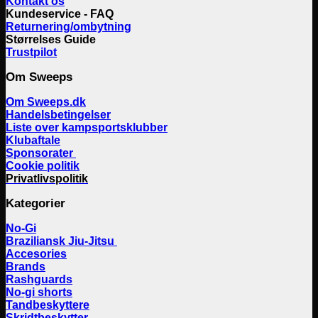
Kontakt os
Kundeservice - FAQ
Returnering/ombytning
Størrelses Guide
Trustpilot
Om Sweeps
Om Sweeps.dk
Handelsbetingelser
Liste over kampsportsklubber
Klubaftale
Sponsorater
Cookie politik
Privatlivspolitik
Kategorier
No-Gi
Braziliansk Jiu-Jitsu
Accesories
Brands
Rashguards
No-gi shorts
Tandbeskyttere
Skridtbeskytter