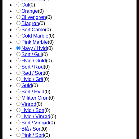
Gul
(
0
)
Orange
(
0
)
Olivengrøn
(
0
)
Blågrøn
(
0
)
Sort Camo
(
0
)
Gold Marble
(
0
)
Pink Marble
(
0
)
Navy / Hvid
(
0
)
Sort / Gul
(
0
)
Hvid / Guld
(
0
)
Sort / Rød
(
0
)
Rød / Sort
(
0
)
Hvid / Grå
(
0
)
Guld
(
0
)
Sort / Hvid
(
0
)
Militær Grøn
(
0
)
Vinrød
(
0
)
Hvid / Sort
(
0
)
Hvid / Vinrød
(
0
)
Sort / Vinrød
(
0
)
Blå / Sort
(
0
)
Pink / Sort
(
0
)