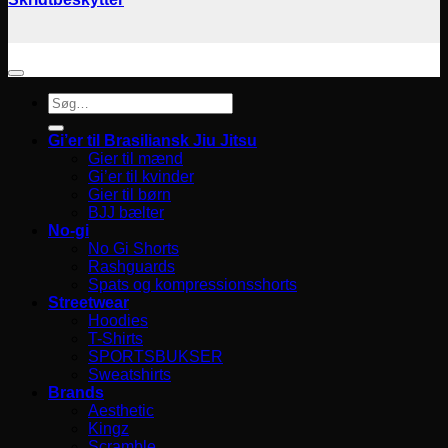
Søg
efter:
Gi’er til Brasiliansk Jiu Jitsu
Gier til mænd
Gi’er til kvinder
Gier til børn
BJJ bælter
No-gi
No Gi Shorts
Rashguards
Spats og kompressionsshorts
Streetwear
Hoodies
T-Shirts
SPORTSBUKSER
Sweatshirts
Brands
Aesthetic
Kingz
Scramble