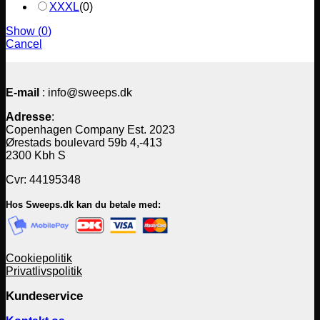
XXXL
(
0
)
Show
(
0
)
Cancel
E-mail
: info@sweeps.dk
Adresse
:
Copenhagen Company Est. 2023
Ørestads boulevard 59b 4,-413
2300 Kbh S
Cvr: 44195348
Hos Sweeps.dk kan du betale med:
Cookiepolitik
Privatlivspolitik
Kundeservice