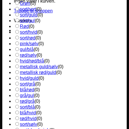
Ingen varer i kurven.
Grøn
(
0
)
sort/sort
(
0
)
Tilbage til shoppen
sort/guld
(
0
)
sort/gul
(
0
)
Varekurv
Rød
(
0
)
sort/hvid
(
0
)
sort/rød
(
0
)
pink/sølv
(
0
)
gul/blå
(
0
)
rød/sølv
(
0
)
hvid/rød/blå
(
0
)
metallisk guld/sølv
(
0
)
metallisk rød/guld
(
0
)
hvid/guld
(
0
)
sort/grå
(
0
)
blå/rød
(
0
)
grå/gul
(
0
)
rød/grå
(
0
)
sort/blå
(
0
)
blå/hvid
(
0
)
rød/hvid
(
0
)
sort/sølv
(
0
)