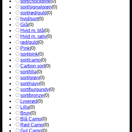
sort/chockpink
(
0
)
sort/signalgrøn
(
0
)
sort/rød/guld
(
0
)
hvid/sort
(
0
)
Grå
(
0
)
Hvid m. blå
(
0
)
Hvid m. sølv
(
0
)
rød/guld
(
0
)
Pink
(
0
)
sort/pink
(
0
)
sort/camo
(
0
)
Carbon sort
(
0
)
sort/lilla
(
0
)
sort/grøn
(
0
)
sort/navy
(
0
)
sort/burgundy
(
0
)
sort/bronze
(
0
)
Lyserød
(
0
)
Lilla
(
0
)
Brun
(
0
)
Blå Camo
(
0
)
Rød Camo
(
0
)
Gul Camo
(
0
)