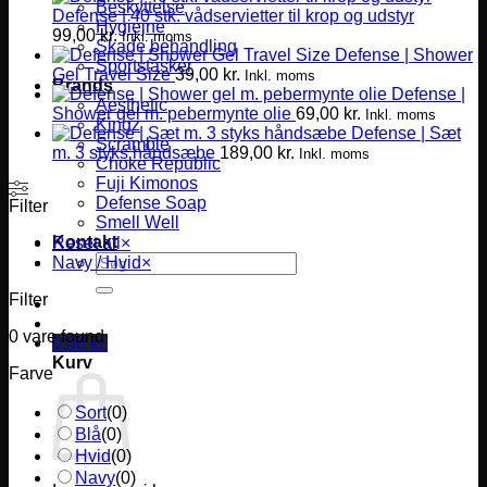
Beskyttelse
Defense | 40 stk. vådservietter til krop og udstyr
Hygiejne
99,00
kr.
Inkl. moms
Skade behandling
Defense | Shower
Sportstasker
Gel Travel Size
39,00
kr.
Inkl. moms
Brands
Defense |
Aesthetic
Shower gel m. pebermynte olie
69,00
kr.
Inkl. moms
Kingz
Defense | Sæt
Scramble
m. 3 styks håndsæbe
189,00
kr.
Inkl. moms
Choke Republic
Fuji Kimonos
Defense Soap
Filter
Smell Well
Kontakt
Reset all
×
Søg
Navy / Hvid
×
efter:
Filter
0
vare found
0,00
kr.
Kurv
Farve
Sort
(
0
)
Blå
(
0
)
Hvid
(
0
)
Navy
(
0
)