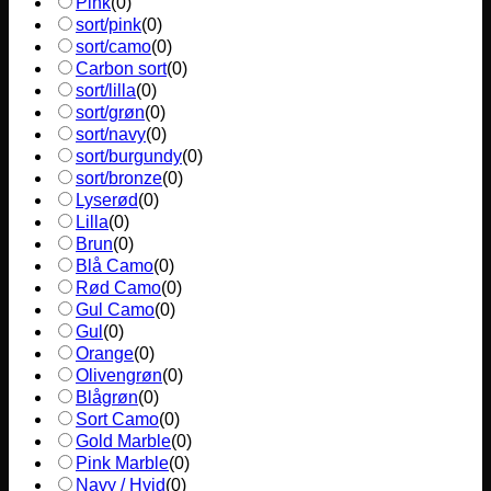
Pink
(
0
)
sort/pink
(
0
)
sort/camo
(
0
)
Carbon sort
(
0
)
sort/lilla
(
0
)
sort/grøn
(
0
)
sort/navy
(
0
)
sort/burgundy
(
0
)
sort/bronze
(
0
)
Lyserød
(
0
)
Lilla
(
0
)
Brun
(
0
)
Blå Camo
(
0
)
Rød Camo
(
0
)
Gul Camo
(
0
)
Gul
(
0
)
Orange
(
0
)
Olivengrøn
(
0
)
Blågrøn
(
0
)
Sort Camo
(
0
)
Gold Marble
(
0
)
Pink Marble
(
0
)
Navy / Hvid
(
0
)