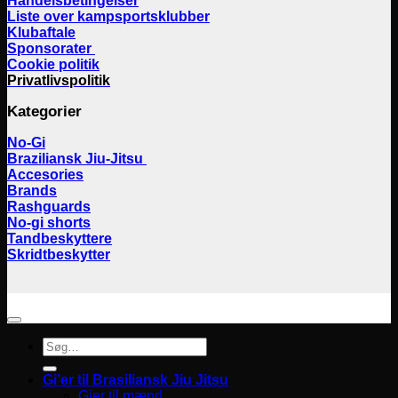
Handelsbetingelser
Liste over kampsportsklubber
Klubaftale
Sponsorater
Cookie politik
Privatlivspolitik
Kategorier
No-Gi
Braziliansk Jiu-Jitsu
Accesories
Brands
Rashguards
No-gi shorts
Tandbeskyttere
Skridtbeskytter
Søg
efter:
Gi’er til Brasiliansk Jiu Jitsu
Gier til mænd