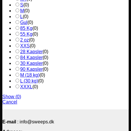
S
(
0
)
M
(
0
)
L
(
0
)
Gul
(
0
)
85 Kg
(
0
)
55 Kg
(
0
)
2 oz
(
0
)
XXS
(
0
)
28 Kapsler
(
0
)
84 Kapsler
(
0
)
30 Kapsler
(
0
)
90 Kapsler
(
0
)
M (18 kg)
(
0
)
L (30 kg)
(
0
)
XXXL
(
0
)
Show
(
0
)
Cancel
E-mail
: info@sweeps.dk