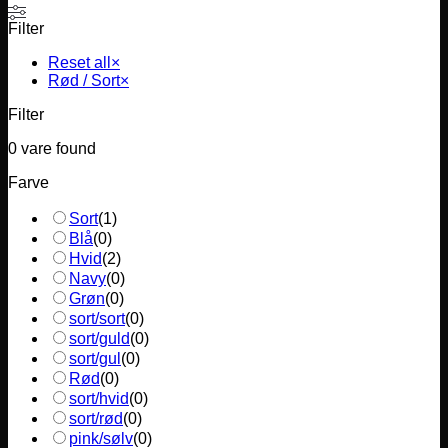
Filter
Reset all
×
Rød / Sort
×
Filter
0
vare found
Farve
Sort
(
1
)
Blå
(
0
)
Hvid
(
2
)
Navy
(
0
)
Grøn
(
0
)
sort/sort
(
0
)
sort/guld
(
0
)
sort/gul
(
0
)
Rød
(
0
)
sort/hvid
(
0
)
sort/rød
(
0
)
pink/sølv
(
0
)