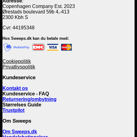
Adresse
:
Copenhagen Company Est. 2023
Ørestads boulevard 59b 4,-413
2300 Kbh S
Cvr: 44195348
Hos Sweeps.dk kan du betale med:
Cookiepolitik
Privatlivspolitik
Kundeservice
Kontakt os
Kundeservice - FAQ
Returnering/ombytning
Størrelses Guide
Trustpilot
Om Sweeps
Om Sweeps.dk