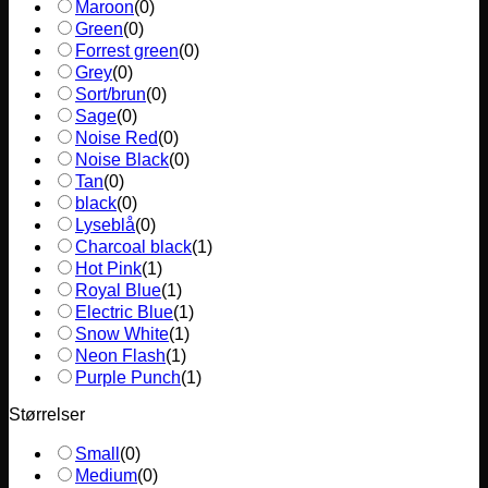
Maroon
(
0
)
Green
(
0
)
Forrest green
(
0
)
Grey
(
0
)
Sort/brun
(
0
)
Sage
(
0
)
Noise Red
(
0
)
Noise Black
(
0
)
Tan
(
0
)
black
(
0
)
Lyseblå
(
0
)
Charcoal black
(
1
)
Hot Pink
(
1
)
Royal Blue
(
1
)
Electric Blue
(
1
)
Snow White
(
1
)
Neon Flash
(
1
)
Purple Punch
(
1
)
Størrelser
Small
(
0
)
Medium
(
0
)