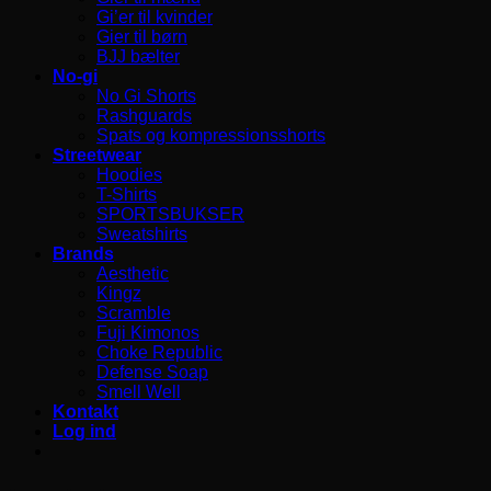
Gi’er til kvinder
Gier til børn
BJJ bælter
No-gi
No Gi Shorts
Rashguards
Spats og kompressionsshorts
Streetwear
Hoodies
T-Shirts
SPORTSBUKSER
Sweatshirts
Brands
Aesthetic
Kingz
Scramble
Fuji Kimonos
Choke Republic
Defense Soap
Smell Well
Kontakt
Log ind