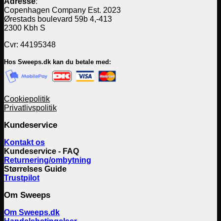
Adresse
:
Copenhagen Company Est. 2023
Ørestads boulevard 59b 4,-413
2300 Kbh S
Cvr: 44195348
Hos Sweeps.dk kan du betale med:
Cookiepolitik
Privatlivspolitik
Kundeservice
Kontakt os
Kundeservice - FAQ
Returnering/ombytning
Størrelses Guide
Trustpilot
Om Sweeps
Om Sweeps.dk