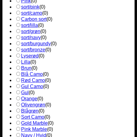
Pink
(
0
)
sort/pink
(
0
)
sort/camo
(
0
)
Carbon sort
(
0
)
sort/lilla
(
0
)
sort/grøn
(
0
)
sort/navy
(
0
)
sort/burgundy
(
0
)
sort/bronze
(
0
)
Lyserød
(
0
)
Lilla
(
0
)
Brun
(
0
)
Blå Camo
(
0
)
Rød Camo
(
0
)
Gul Camo
(
0
)
Gul
(
0
)
Orange
(
0
)
Olivengrøn
(
0
)
Blågrøn
(
0
)
Sort Camo
(
0
)
Gold Marble
(
0
)
Pink Marble
(
0
)
Navy / Hvid
(
0
)