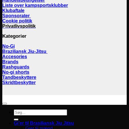
Handelsbetingelser
Liste over kampsportsklubber
Klubaftale
Sponsorater
Cookie politik
Privatlivspolitik
Kategorier
No-Gi
Braziliansk Jiu-Jitsu
Accesories
Brands
Rashguards
No-gi shorts
Tandbeskyttere
Skridtbeskytter
Søg
efter:
Gi’er til Brasiliansk Jiu Jitsu
Gier til mænd