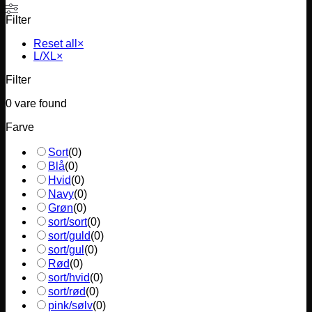
Filter
Reset all
×
L/XL
×
Filter
0
vare found
Farve
Sort
(
0
)
Blå
(
0
)
Hvid
(
0
)
Navy
(
0
)
Grøn
(
0
)
sort/sort
(
0
)
sort/guld
(
0
)
sort/gul
(
0
)
Rød
(
0
)
sort/hvid
(
0
)
sort/rød
(
0
)
pink/sølv
(
0
)