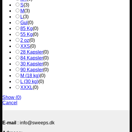
S
(
3
)
M
(
3
)
L
(
3
)
Gul
(
0
)
85 Kg
(
0
)
55 Kg
(
0
)
2 oz
(
0
)
XXS
(
0
)
28 Kapsler
(
0
)
84 Kapsler
(
0
)
30 Kapsler
(
0
)
90 Kapsler
(
0
)
M (18 kg)
(
0
)
L (30 kg)
(
0
)
XXXL
(
0
)
Show
(
0
)
Cancel
E-mail
: info@sweeps.dk