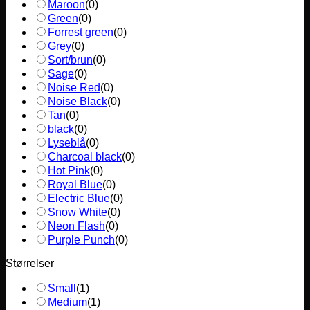
Maroon
(
0
)
Green
(
0
)
Forrest green
(
0
)
Grey
(
0
)
Sort/brun
(
0
)
Sage
(
0
)
Noise Red
(
0
)
Noise Black
(
0
)
Tan
(
0
)
black
(
0
)
Lyseblå
(
0
)
Charcoal black
(
0
)
Hot Pink
(
0
)
Royal Blue
(
0
)
Electric Blue
(
0
)
Snow White
(
0
)
Neon Flash
(
0
)
Purple Punch
(
0
)
Størrelser
Small
(
1
)
Medium
(
1
)