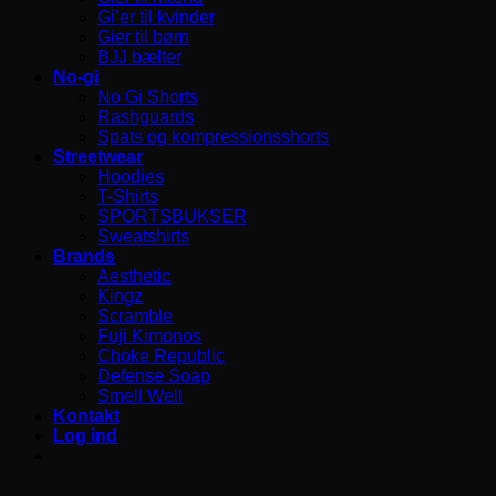
Gi’er til kvinder
Gier til børn
BJJ bælter
No-gi
No Gi Shorts
Rashguards
Spats og kompressionsshorts
Streetwear
Hoodies
T-Shirts
SPORTSBUKSER
Sweatshirts
Brands
Aesthetic
Kingz
Scramble
Fuji Kimonos
Choke Republic
Defense Soap
Smell Well
Kontakt
Log ind