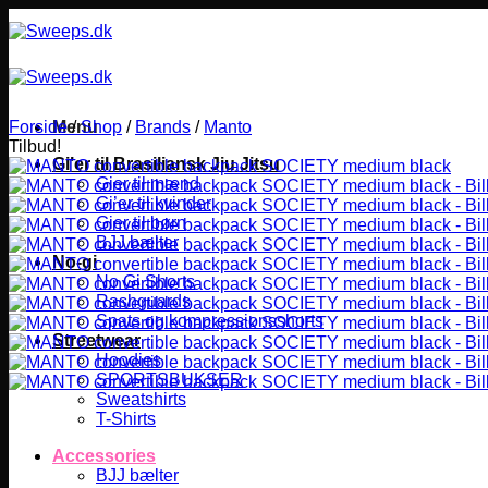
Fortsæt
til
indhold
Forside
Menu
/
Shop
/
Brands
/
Manto
Tilbud!
Gi’er til Brasiliansk Jiu Jitsu
Gier til mænd
Gi’er til kvinder
Gier til børn
BJJ bælter
No-gi
No Gi Shorts
Rashguards
Spats og kompressionsshorts
Streetwear
Hoodies
SPORTSBUKSER
Sweatshirts
T-Shirts
Accessories
BJJ bælter