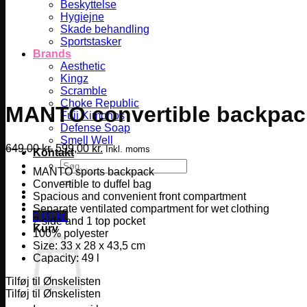
Beskyttelse
Hygiejne
Skade behandling
Sportstasker
Brands
Aesthetic
Kingz
Scramble
Choke Republic
MANTO convertible backpa
Fuji Kimonos
Defense Soap
Smell Well
Den
Den
649,00
kr.
599,00
kr.
Inkl. moms
Kontakt
oprindelige
aktuelle
Søg
MANTO sports backpack
pris
pris
efter:
Convertible to duffel bag
var:
er:
Spacious and convenient front compartment
649,00 kr..
599,00 kr..
Separate ventilated compartment for wet clothing
0,00
kr.
2 side and 1 top pocket
Kurv
100% polyester
Size: 33 x 28 x 43,5 cm
Capacity: 49 l
Tilføj til Ønskelisten
Tilføj til Ønskelisten