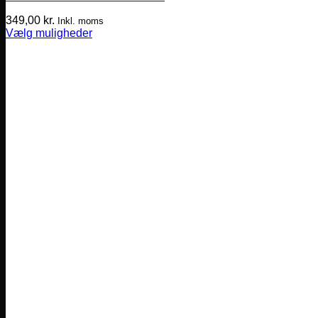
349,00
kr.
Inkl. moms
Vælg muligheder
Dette
vare
har
flere
varianter.
Mulighederne
kan
vælges
på
varesiden