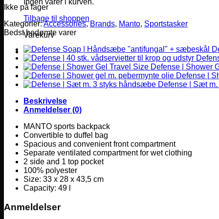
Ingen varer i kurven.
Ikke på lager
Tilbage til shoppen
Kategorier:
Accessories
,
Brands
,
Manto
,
Sportstasker
Bedst bedømte varer
Varekurv
D
Defense
Defense | Shower G
Defense | S
Defense | Sæt m.
Beskrivelse
Anmeldelser (0)
MANTO sports backpack
Convertible to duffel bag
Spacious and convenient front compartment
Separate ventilated compartment for wet clothing
2 side and 1 top pocket
100% polyester
Size: 33 x 28 x 43,5 cm
Capacity: 49 l
Anmeldelser