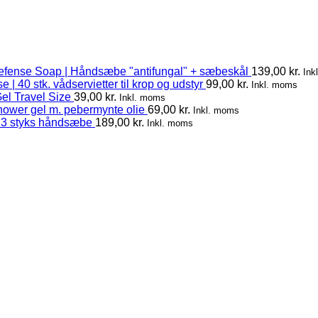
efense Soap | Håndsæbe "antifungal" + sæbeskål
139,00
kr.
Ink
 | 40 stk. vådservietter til krop og udstyr
99,00
kr.
Inkl. moms
el Travel Size
39,00
kr.
Inkl. moms
hower gel m. pebermynte olie
69,00
kr.
Inkl. moms
 3 styks håndsæbe
189,00
kr.
Inkl. moms