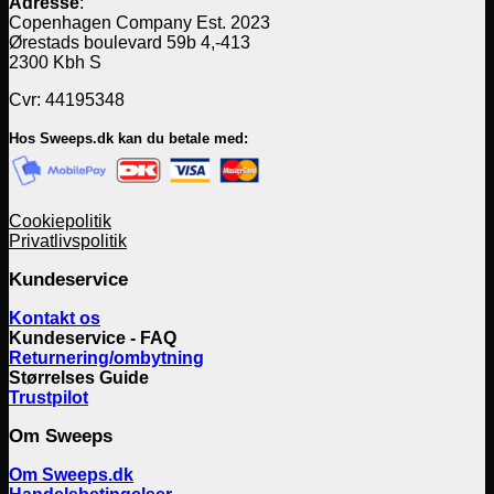
Adresse
:
Copenhagen Company Est. 2023
Ørestads boulevard 59b 4,-413
2300 Kbh S
Cvr: 44195348
Hos Sweeps.dk kan du betale med:
Cookiepolitik
Privatlivspolitik
Kundeservice
Kontakt os
Kundeservice - FAQ
Returnering/ombytning
Størrelses Guide
Trustpilot
Om Sweeps
Om Sweeps.dk