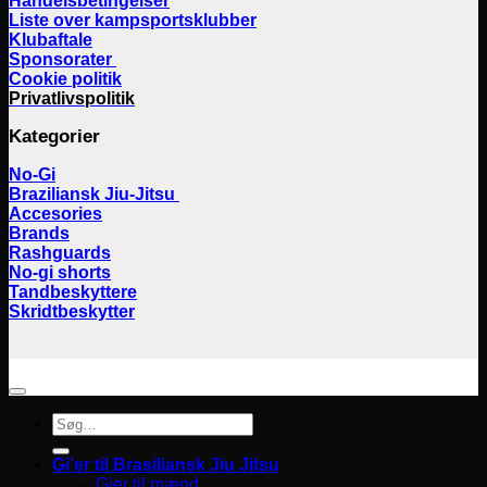
Handelsbetingelser
Liste over kampsportsklubber
Klubaftale
Sponsorater
Cookie politik
Privatlivspolitik
Kategorier
No-Gi
Braziliansk Jiu-Jitsu
Accesories
Brands
Rashguards
No-gi shorts
Tandbeskyttere
Skridtbeskytter
Søg
efter:
Gi’er til Brasiliansk Jiu Jitsu
Gier til mænd