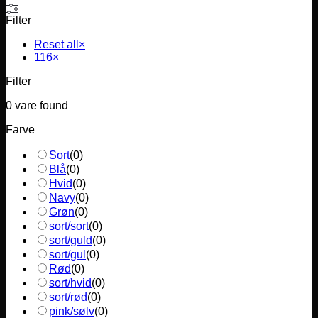
Filter
Reset all
×
116
×
Filter
0
vare found
Farve
Sort
(
0
)
Blå
(
0
)
Hvid
(
0
)
Navy
(
0
)
Grøn
(
0
)
sort/sort
(
0
)
sort/guld
(
0
)
sort/gul
(
0
)
Rød
(
0
)
sort/hvid
(
0
)
sort/rød
(
0
)
pink/sølv
(
0
)