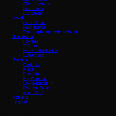
Gi’er til kvinder
Gier til børn
BJJ bælter
No-gi
No Gi Shorts
Rashguards
Spats og kompressionsshorts
Streetwear
Hoodies
T-Shirts
SPORTSBUKSER
Sweatshirts
Brands
Aesthetic
Kingz
Scramble
Fuji Kimonos
Choke Republic
Defense Soap
Smell Well
Kontakt
Log ind