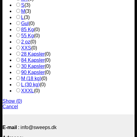
S
(
3
)
M
(
3
)
L
(
3
)
Gul
(
0
)
85 Kg
(
0
)
55 Kg
(
0
)
2 oz
(
0
)
XXS
(
0
)
28 Kapsler
(
0
)
84 Kapsler
(
0
)
30 Kapsler
(
0
)
90 Kapsler
(
0
)
M (18 kg)
(
0
)
L (30 kg)
(
0
)
XXXL
(
0
)
Show
(
0
)
Cancel
E-mail
: info@sweeps.dk