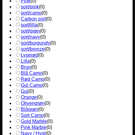
Pink
(
0
)
sort/pink
(
0
)
sort/camo
(
0
)
Carbon sort
(
0
)
sort/lilla
(
0
)
sort/grøn
(
0
)
sort/navy
(
0
)
sort/burgundy
(
0
)
sort/bronze
(
0
)
Lyserød
(
0
)
Lilla
(
0
)
Brun
(
0
)
Blå Camo
(
0
)
Rød Camo
(
0
)
Gul Camo
(
0
)
Gul
(
0
)
Orange
(
0
)
Olivengrøn
(
0
)
Blågrøn
(
0
)
Sort Camo
(
0
)
Gold Marble
(
0
)
Pink Marble
(
0
)
Navy / Hvid
(
0
)