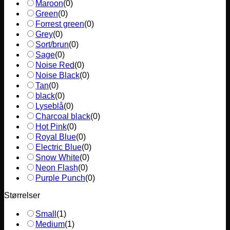
Maroon
(
0
)
Green
(
0
)
Forrest green
(
0
)
Grey
(
0
)
Sort/brun
(
0
)
Sage
(
0
)
Noise Red
(
0
)
Noise Black
(
0
)
Tan
(
0
)
black
(
0
)
Lyseblå
(
0
)
Charcoal black
(
0
)
Hot Pink
(
0
)
Royal Blue
(
0
)
Electric Blue
(
0
)
Snow White
(
0
)
Neon Flash
(
0
)
Purple Punch
(
0
)
Størrelser
Small
(
1
)
Medium
(
1
)