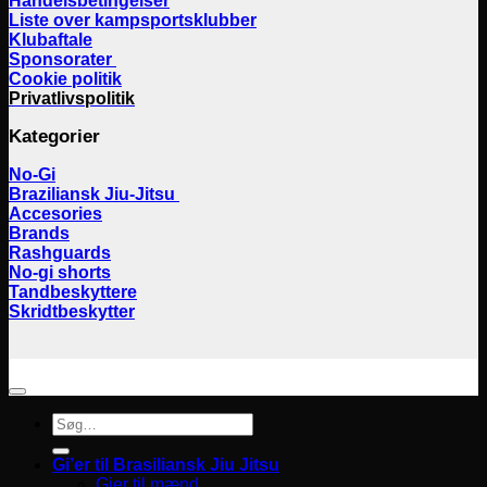
Handelsbetingelser
Liste over kampsportsklubber
Klubaftale
Sponsorater
Cookie politik
Privatlivspolitik
Kategorier
No-Gi
Braziliansk Jiu-Jitsu
Accesories
Brands
Rashguards
No-gi shorts
Tandbeskyttere
Skridtbeskytter
Søg
efter:
Gi’er til Brasiliansk Jiu Jitsu
Gier til mænd