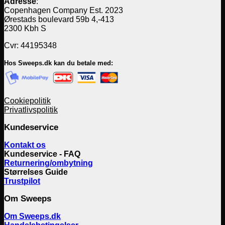
Adresse
:
Copenhagen Company Est. 2023
Ørestads boulevard 59b 4,-413
2300 Kbh S
Cvr: 44195348
Hos Sweeps.dk kan du betale med:
Cookiepolitik
Privatlivspolitik
Kundeservice
Kontakt os
Kundeservice - FAQ
Returnering/ombytning
Størrelses Guide
Trustpilot
Om Sweeps
Om Sweeps.dk