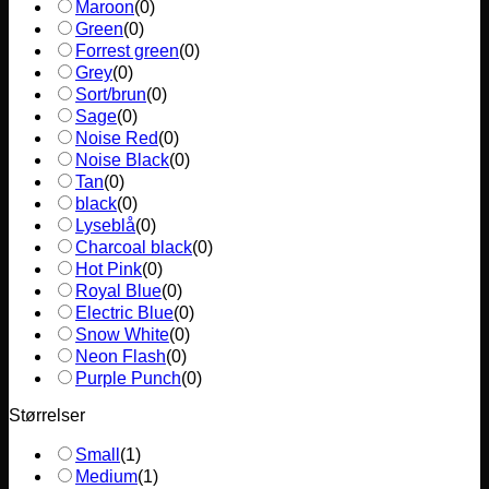
Maroon
(
0
)
Green
(
0
)
Forrest green
(
0
)
Grey
(
0
)
Sort/brun
(
0
)
Sage
(
0
)
Noise Red
(
0
)
Noise Black
(
0
)
Tan
(
0
)
black
(
0
)
Lyseblå
(
0
)
Charcoal black
(
0
)
Hot Pink
(
0
)
Royal Blue
(
0
)
Electric Blue
(
0
)
Snow White
(
0
)
Neon Flash
(
0
)
Purple Punch
(
0
)
Størrelser
Small
(
1
)
Medium
(
1
)