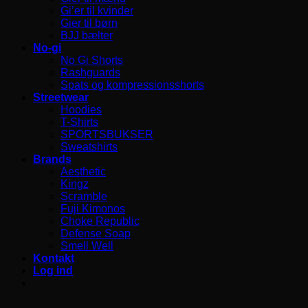
Gi’er til kvinder
Gier til børn
BJJ bælter
No-gi
No Gi Shorts
Rashguards
Spats og kompressionsshorts
Streetwear
Hoodies
T-Shirts
SPORTSBUKSER
Sweatshirts
Brands
Aesthetic
Kingz
Scramble
Fuji Kimonos
Choke Republic
Defense Soap
Smell Well
Kontakt
Log ind