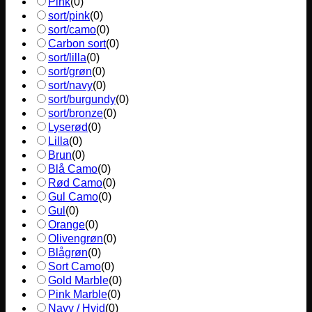
Pink
(
0
)
sort/pink
(
0
)
sort/camo
(
0
)
Carbon sort
(
0
)
sort/lilla
(
0
)
sort/grøn
(
0
)
sort/navy
(
0
)
sort/burgundy
(
0
)
sort/bronze
(
0
)
Lyserød
(
0
)
Lilla
(
0
)
Brun
(
0
)
Blå Camo
(
0
)
Rød Camo
(
0
)
Gul Camo
(
0
)
Gul
(
0
)
Orange
(
0
)
Olivengrøn
(
0
)
Blågrøn
(
0
)
Sort Camo
(
0
)
Gold Marble
(
0
)
Pink Marble
(
0
)
Navy / Hvid
(
0
)