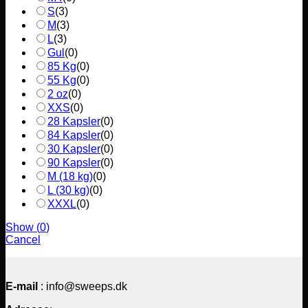
S
(
3
)
M
(
3
)
L
(
3
)
Gul
(
0
)
85 Kg
(
0
)
55 Kg
(
0
)
2 oz
(
0
)
XXS
(
0
)
28 Kapsler
(
0
)
84 Kapsler
(
0
)
30 Kapsler
(
0
)
90 Kapsler
(
0
)
M (18 kg)
(
0
)
L (30 kg)
(
0
)
XXXL
(
0
)
Show
(
0
)
Cancel
E-mail
: info@sweeps.dk