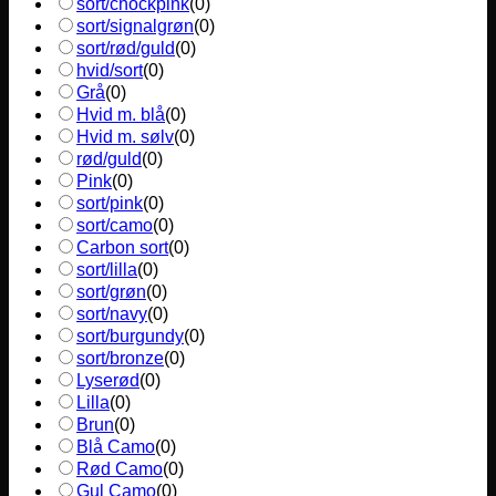
sort/chockpink
(
0
)
sort/signalgrøn
(
0
)
sort/rød/guld
(
0
)
hvid/sort
(
0
)
Grå
(
0
)
Hvid m. blå
(
0
)
Hvid m. sølv
(
0
)
rød/guld
(
0
)
Pink
(
0
)
sort/pink
(
0
)
sort/camo
(
0
)
Carbon sort
(
0
)
sort/lilla
(
0
)
sort/grøn
(
0
)
sort/navy
(
0
)
sort/burgundy
(
0
)
sort/bronze
(
0
)
Lyserød
(
0
)
Lilla
(
0
)
Brun
(
0
)
Blå Camo
(
0
)
Rød Camo
(
0
)
Gul Camo
(
0
)