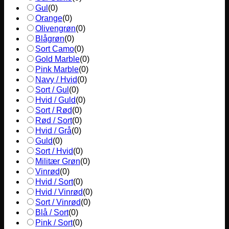
Gul
(
0
)
Orange
(
0
)
Olivengrøn
(
0
)
Blågrøn
(
0
)
Sort Camo
(
0
)
Gold Marble
(
0
)
Pink Marble
(
0
)
Navy / Hvid
(
0
)
Sort / Gul
(
0
)
Hvid / Guld
(
0
)
Sort / Rød
(
0
)
Rød / Sort
(
0
)
Hvid / Grå
(
0
)
Guld
(
0
)
Sort / Hvid
(
0
)
Militær Grøn
(
0
)
Vinrød
(
0
)
Hvid / Sort
(
0
)
Hvid / Vinrød
(
0
)
Sort / Vinrød
(
0
)
Blå / Sort
(
0
)
Pink / Sort
(
0
)