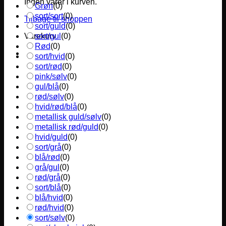
Ingen varer i kurven.
Grøn
(
0
)
sort/sort
(
0
)
Tilbage til shoppen
sort/guld
(
0
)
sort/gul
(
0
)
Varekurv
Rød
(
0
)
sort/hvid
(
0
)
sort/rød
(
0
)
pink/sølv
(
0
)
gul/blå
(
0
)
rød/sølv
(
0
)
hvid/rød/blå
(
0
)
metallisk guld/sølv
(
0
)
metallisk rød/guld
(
0
)
hvid/guld
(
0
)
sort/grå
(
0
)
blå/rød
(
0
)
grå/gul
(
0
)
rød/grå
(
0
)
sort/blå
(
0
)
blå/hvid
(
0
)
rød/hvid
(
0
)
sort/sølv
(
0
)