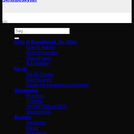
Søg
efter:
Gi’er til Brasiliansk Jiu Jitsu
Gier til mænd
Gi’er til kvinder
Gier til børn
BJJ bælter
No-gi
No Gi Shorts
Rashguards
Spats og kompressionsshorts
Streetwear
Hoodies
T-Shirts
SPORTSBUKSER
Sweatshirts
Brands
Aesthetic
Kingz
Scramble