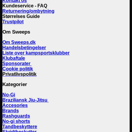
Kontakt os
Kundeservice - FAQ
Returnering/ombytning
Størrelses Guide
Trustpilot
Om Sweeps
Om Sweeps.dk
Handelsbetingelser
Liste over kampsportsklubber
Klubaftale
Sponsorater
Cookie politik
Privatlivspolitik
Kategorier
No-Gi
Braziliansk Jiu-Jitsu
Accesories
Brands
Rashguards
No-gi shorts
Tandbeskyttere
Skridtbeskytter