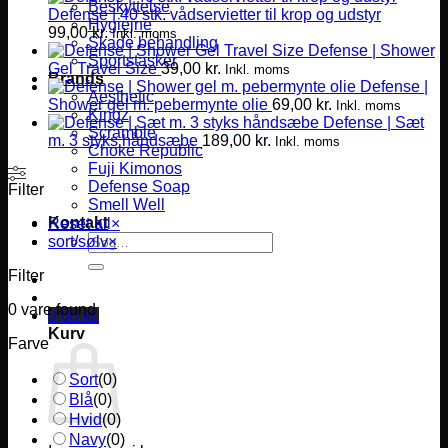
Beskyttelse
Defense | 40 stk. vådservietter til krop og udstyr
Hygiejne
99,00
kr.
Inkl. moms
Skade behandling
Defense | Shower
Sportstasker
Gel Travel Size
39,00
kr.
Inkl. moms
Brands
Defense |
Aesthetic
Shower gel m. pebermynte olie
69,00
kr.
Inkl. moms
Kingz
Defense | Sæt
Scramble
m. 3 styks håndsæbe
189,00
kr.
Inkl. moms
Choke Republic
Fuji Kimonos
Defense Soap
Filter
Smell Well
Kontakt
Reset all
×
Søg
sort/sølv
×
efter:
Filter
0
vare found
0,00
kr.
Kurv
Farve
Sort
(
0
)
Blå
(
0
)
Hvid
(
0
)
Navy
(
0
)