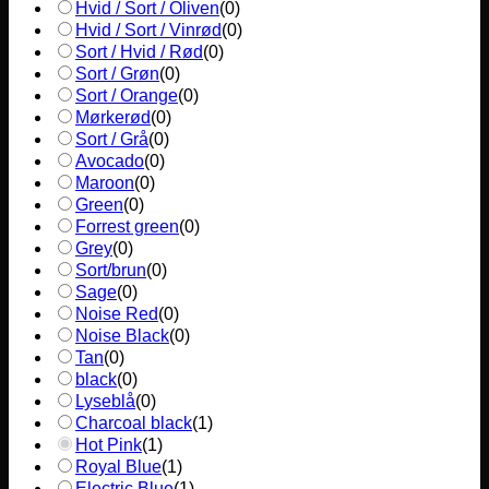
Hvid / Sort / Oliven
(
0
)
Hvid / Sort / Vinrød
(
0
)
Sort / Hvid / Rød
(
0
)
Sort / Grøn
(
0
)
Sort / Orange
(
0
)
Mørkerød
(
0
)
Sort / Grå
(
0
)
Avocado
(
0
)
Maroon
(
0
)
Green
(
0
)
Forrest green
(
0
)
Grey
(
0
)
Sort/brun
(
0
)
Sage
(
0
)
Noise Red
(
0
)
Noise Black
(
0
)
Tan
(
0
)
black
(
0
)
Lyseblå
(
0
)
Charcoal black
(
1
)
Hot Pink
(
1
)
Royal Blue
(
1
)
Electric Blue
(
1
)