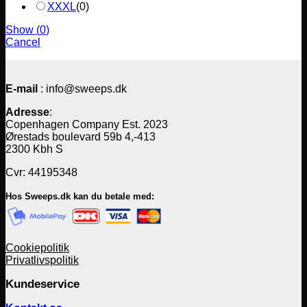
XXXL
(
0
)
Show
(
0
)
Cancel
E-mail
: info@sweeps.dk
Adresse
:
Copenhagen Company Est. 2023
Ørestads boulevard 59b 4,-413
2300 Kbh S
Cvr: 44195348
Hos Sweeps.dk kan du betale med:
Cookiepolitik
Privatlivspolitik
Kundeservice