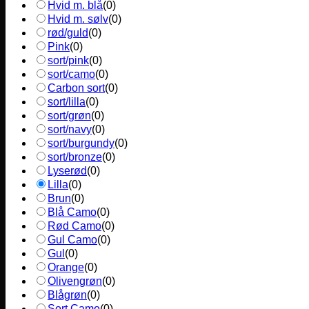
Hvid m. blå
(
0
)
Hvid m. sølv
(
0
)
rød/guld
(
0
)
Pink
(
0
)
sort/pink
(
0
)
sort/camo
(
0
)
Carbon sort
(
0
)
sort/lilla
(
0
)
sort/grøn
(
0
)
sort/navy
(
0
)
sort/burgundy
(
0
)
sort/bronze
(
0
)
Lyserød
(
0
)
Lilla
(
0
)
Brun
(
0
)
Blå Camo
(
0
)
Rød Camo
(
0
)
Gul Camo
(
0
)
Gul
(
0
)
Orange
(
0
)
Olivengrøn
(
0
)
Blågrøn
(
0
)
Sort Camo
(
0
)