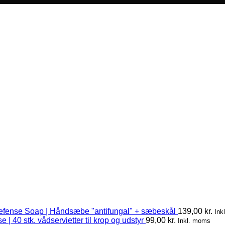
efense Soap | Håndsæbe "antifungal" + sæbeskål
139,00
kr.
Ink
 | 40 stk. vådservietter til krop og udstyr
99,00
kr.
Inkl. moms