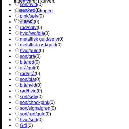
Ingen varer i kurven.
sort/hvid
(
0
)
sort/rød
(
0
)
Tilbage til shoppen
pink/sølv
(
0
)
Varekurv
gul/blå
(
0
)
rød/sølv
(
0
)
hvid/rød/blå
(
0
)
metallisk guld/sølv
(
0
)
metallisk rød/guld
(
0
)
hvid/guld
(
0
)
sort/grå
(
0
)
blå/rød
(
0
)
grå/gul
(
0
)
rød/grå
(
0
)
sort/blå
(
0
)
blå/hvid
(
0
)
rød/hvid
(
0
)
sort/sølv
(
0
)
sort/chockpink
(
0
)
sort/signalgrøn
(
0
)
sort/rød/guld
(
0
)
hvid/sort
(
0
)
Grå
(
0
)