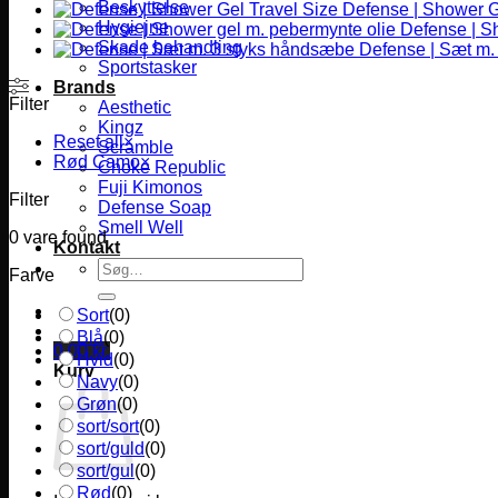
Beskyttelse
Defense | Shower G
Hygiejne
Defense | S
Skade behandling
Defense | Sæt m.
Sportstasker
Brands
Filter
Aesthetic
Kingz
Reset all
×
Scramble
Rød Camo
×
Choke Republic
Fuji Kimonos
Filter
Defense Soap
Smell Well
0
vare found
Kontakt
Søg
Farve
efter:
Sort
(
0
)
Blå
(
0
)
0,00
kr.
Hvid
(
0
)
Kurv
Navy
(
0
)
Grøn
(
0
)
sort/sort
(
0
)
sort/guld
(
0
)
sort/gul
(
0
)
Rød
(
0
)