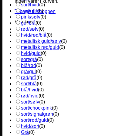
Ingen varer i kurven.
sort/hvid
(
0
)
sort/rød
(
0
)
Tilbage til shoppen
pink/sølv
(
0
)
Varekurv
gul/blå
(
0
)
rød/sølv
(
0
)
hvid/rød/blå
(
0
)
metallisk guld/sølv
(
0
)
metallisk rød/guld
(
0
)
hvid/guld
(
0
)
sort/grå
(
0
)
blå/rød
(
0
)
grå/gul
(
0
)
rød/grå
(
0
)
sort/blå
(
0
)
blå/hvid
(
0
)
rød/hvid
(
0
)
sort/sølv
(
0
)
sort/chockpink
(
0
)
sort/signalgrøn
(
0
)
sort/rød/guld
(
0
)
hvid/sort
(
0
)
Grå
(
0
)