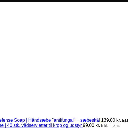
efense Soap | Håndsæbe "antifungal" + sæbeskål
139,00
kr.
Ink
 | 40 stk. vådservietter til krop og udstyr
99,00
kr.
Inkl. moms