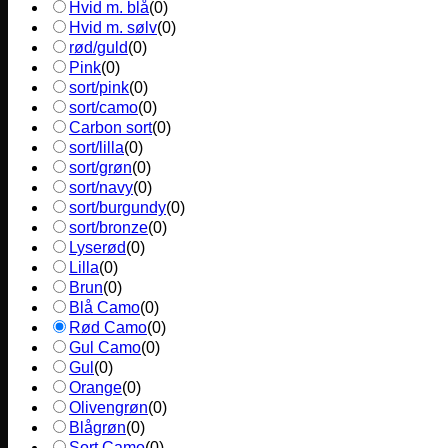
Hvid m. blå
(
0
)
Hvid m. sølv
(
0
)
rød/guld
(
0
)
Pink
(
0
)
sort/pink
(
0
)
sort/camo
(
0
)
Carbon sort
(
0
)
sort/lilla
(
0
)
sort/grøn
(
0
)
sort/navy
(
0
)
sort/burgundy
(
0
)
sort/bronze
(
0
)
Lyserød
(
0
)
Lilla
(
0
)
Brun
(
0
)
Blå Camo
(
0
)
Rød Camo
(
0
)
Gul Camo
(
0
)
Gul
(
0
)
Orange
(
0
)
Olivengrøn
(
0
)
Blågrøn
(
0
)
Sort Camo
(
0
)