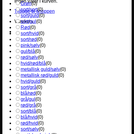
Ingen varer i kurven.
Grøn
(
0
)
sort/sort
(
0
)
Tilbage til shoppen
sort/guld
(
0
)
sort/gul
(
0
)
Varekurv
Rød
(
0
)
sort/hvid
(
0
)
sort/rød
(
0
)
pink/sølv
(
0
)
gul/blå
(
0
)
rød/sølv
(
0
)
hvid/rød/blå
(
0
)
metallisk guld/sølv
(
0
)
metallisk rød/guld
(
0
)
hvid/guld
(
0
)
sort/grå
(
0
)
blå/rød
(
0
)
grå/gul
(
0
)
rød/grå
(
0
)
sort/blå
(
0
)
blå/hvid
(
0
)
rød/hvid
(
0
)
sort/sølv
(
0
)