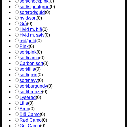
sort/chockpink
(
0
)
sort/signalgrøn
(
0
)
sort/rød/guld
(
0
)
hvid/sort
(
0
)
Grå
(
0
)
Hvid m. blå
(
0
)
Hvid m. sølv
(
0
)
rød/guld
(
0
)
Pink
(
0
)
sort/pink
(
0
)
sort/camo
(
0
)
Carbon sort
(
0
)
sort/lilla
(
0
)
sort/grøn
(
0
)
sort/navy
(
0
)
sort/burgundy
(
0
)
sort/bronze
(
0
)
Lyserød
(
0
)
Lilla
(
0
)
Brun
(
0
)
Blå Camo
(
0
)
Rød Camo
(
0
)
Gul Camo
(
0
)