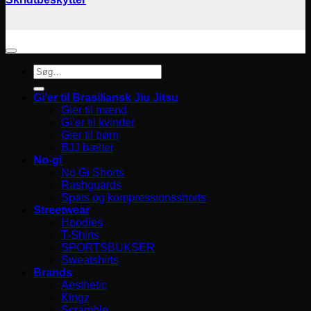
Søg
efter:
Gi’er til Brasiliansk Jiu Jitsu
Gier til mænd
Gi’er til kvinder
Gier til børn
BJJ bælter
No-gi
No Gi Shorts
Rashguards
Spats og kompressionsshorts
Streetwear
Hoodies
T-Shirts
SPORTSBUKSER
Sweatshirts
Brands
Aesthetic
Kingz
Scramble