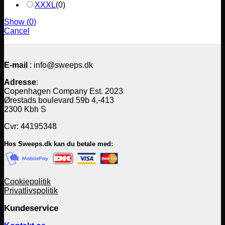
XXXL
(
0
)
Show
(
0
)
Cancel
E-mail
: info@sweeps.dk
Adresse
:
Copenhagen Company Est. 2023
Ørestads boulevard 59b 4,-413
2300 Kbh S
Cvr: 44195348
Hos Sweeps.dk kan du betale med:
Cookiepolitik
Privatlivspolitik
Kundeservice