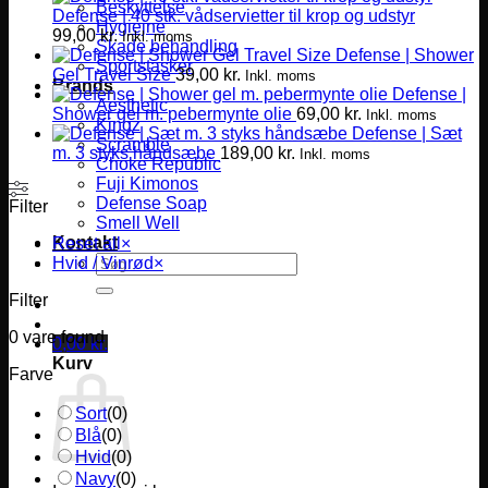
Beskyttelse
Defense | 40 stk. vådservietter til krop og udstyr
Hygiejne
99,00
kr.
Inkl. moms
Skade behandling
Defense | Shower
Sportstasker
Gel Travel Size
39,00
kr.
Inkl. moms
Brands
Defense |
Aesthetic
Shower gel m. pebermynte olie
69,00
kr.
Inkl. moms
Kingz
Defense | Sæt
Scramble
m. 3 styks håndsæbe
189,00
kr.
Inkl. moms
Choke Republic
Fuji Kimonos
Defense Soap
Filter
Smell Well
Kontakt
Reset all
×
Søg
Hvid / Vinrød
×
efter:
Filter
0
vare found
0,00
kr.
Kurv
Farve
Sort
(
0
)
Blå
(
0
)
Hvid
(
0
)
Navy
(
0
)