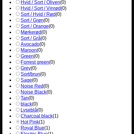
Hvid / Sort / Oliven
(
0
)
Hvid / Sort / Vinrød
(
0
)
Sort / Hvid / Rød
(
0
)
Sort / Grøn
(
0
)
Sort / Orange
(
0
)
Mørkerød
(
0
)
Sort / Grå
(
0
)
Avocado
(
0
)
Maroon
(
0
)
Green
(
0
)
Forrest green
(
0
)
Grey
(
0
)
Sort/brun
(
0
)
Sage
(
0
)
Noise Red
(
0
)
Noise Black
(
0
)
Tan
(
0
)
black
(
0
)
Lyseblå
(
0
)
Charcoal black
(
1
)
Hot Pink
(
1
)
Royal Blue
(
1
)
Electric Blue
(
1
)