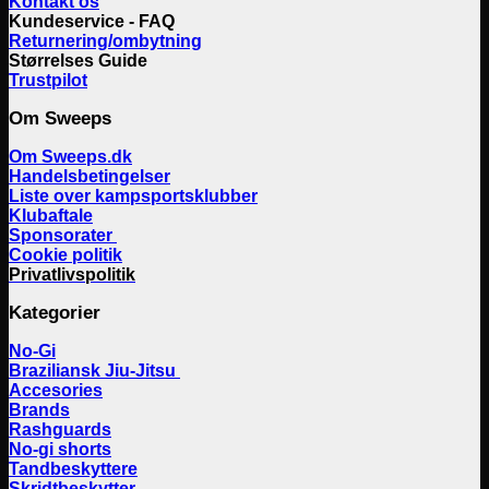
Kontakt os
Kundeservice - FAQ
Returnering/ombytning
Størrelses Guide
Trustpilot
Om Sweeps
Om Sweeps.dk
Handelsbetingelser
Liste over kampsportsklubber
Klubaftale
Sponsorater
Cookie politik
Privatlivspolitik
Kategorier
No-Gi
Braziliansk Jiu-Jitsu
Accesories
Brands
Rashguards
No-gi shorts
Tandbeskyttere
Skridtbeskytter