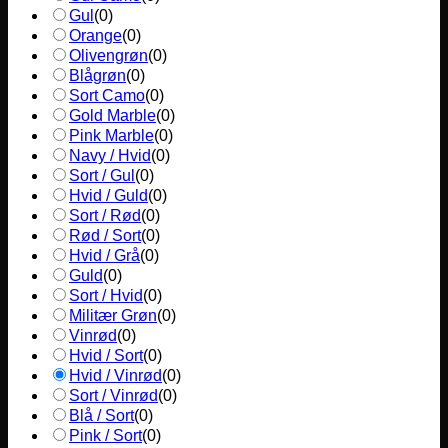
Gul
(
0
)
Orange
(
0
)
Olivengrøn
(
0
)
Blågrøn
(
0
)
Sort Camo
(
0
)
Gold Marble
(
0
)
Pink Marble
(
0
)
Navy / Hvid
(
0
)
Sort / Gul
(
0
)
Hvid / Guld
(
0
)
Sort / Rød
(
0
)
Rød / Sort
(
0
)
Hvid / Grå
(
0
)
Guld
(
0
)
Sort / Hvid
(
0
)
Militær Grøn
(
0
)
Vinrød
(
0
)
Hvid / Sort
(
0
)
Hvid / Vinrød
(
0
)
Sort / Vinrød
(
0
)
Blå / Sort
(
0
)
Pink / Sort
(
0
)