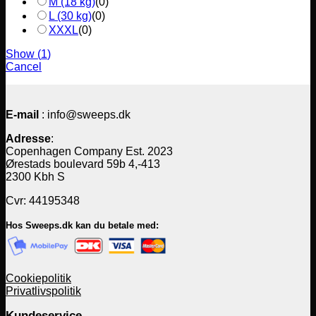
M (18 kg)
(
0
)
L (30 kg)
(
0
)
XXXL
(
0
)
Show
(
1
)
Cancel
E-mail
: info@sweeps.dk
Adresse
:
Copenhagen Company Est. 2023
Ørestads boulevard 59b 4,-413
2300 Kbh S
Cvr: 44195348
Hos Sweeps.dk kan du betale med:
Cookiepolitik
Privatlivspolitik
Kundeservice