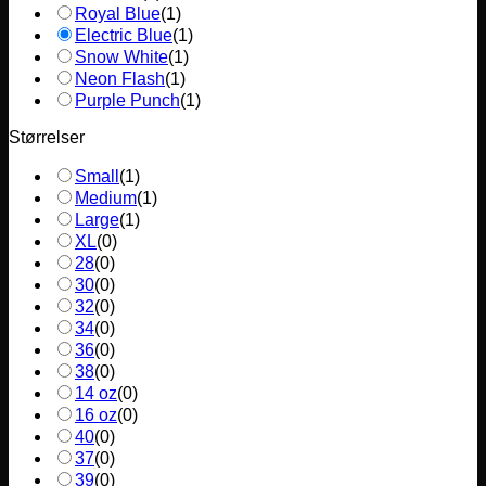
Royal Blue
(
1
)
Electric Blue
(
1
)
Snow White
(
1
)
Neon Flash
(
1
)
Purple Punch
(
1
)
Størrelser
Small
(
1
)
Medium
(
1
)
Large
(
1
)
XL
(
0
)
28
(
0
)
30
(
0
)
32
(
0
)
34
(
0
)
36
(
0
)
38
(
0
)
14 oz
(
0
)
16 oz
(
0
)
40
(
0
)
37
(
0
)
39
(
0
)