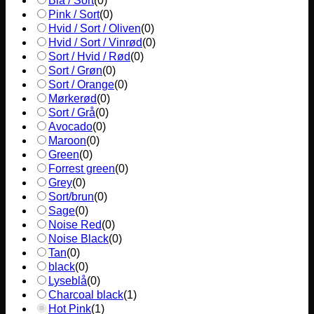
Blå / Sort
(
0
)
Pink / Sort
(
0
)
Hvid / Sort / Oliven
(
0
)
Hvid / Sort / Vinrød
(
0
)
Sort / Hvid / Rød
(
0
)
Sort / Grøn
(
0
)
Sort / Orange
(
0
)
Mørkerød
(
0
)
Sort / Grå
(
0
)
Avocado
(
0
)
Maroon
(
0
)
Green
(
0
)
Forrest green
(
0
)
Grey
(
0
)
Sort/brun
(
0
)
Sage
(
0
)
Noise Red
(
0
)
Noise Black
(
0
)
Tan
(
0
)
black
(
0
)
Lyseblå
(
0
)
Charcoal black
(
1
)
Hot Pink
(
1
)