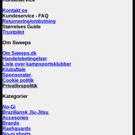
Kontakt os
Kundeservice - FAQ
Returnering/ombytning
Størrelses Guide
Trustpilot
Om Sweeps
Om Sweeps.dk
Handelsbetingelser
Liste over kampsportsklubber
Klubaftale
Sponsorater
Cookie politik
Privatlivspolitik
Kategorier
No-Gi
Braziliansk Jiu-Jitsu
Accesories
Brands
Rashguards
No-gi shorts