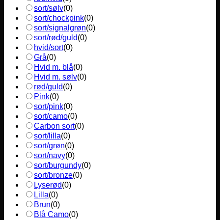
sort/sølv
(
0
)
sort/chockpink
(
0
)
sort/signalgrøn
(
0
)
sort/rød/guld
(
0
)
hvid/sort
(
0
)
Grå
(
0
)
Hvid m. blå
(
0
)
Hvid m. sølv
(
0
)
rød/guld
(
0
)
Pink
(
0
)
sort/pink
(
0
)
sort/camo
(
0
)
Carbon sort
(
0
)
sort/lilla
(
0
)
sort/grøn
(
0
)
sort/navy
(
0
)
sort/burgundy
(
0
)
sort/bronze
(
0
)
Lyserød
(
0
)
Lilla
(
0
)
Brun
(
0
)
Blå Camo
(
0
)