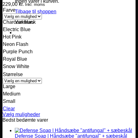
Ingen varer i kurven.
229,00
kr.
Inkl. moms
Farve
Tilbage til shoppen
Varekurv
Charcoal black
Electric Blue
Hot Pink
Neon Flash
Purple Punch
Royal Blue
Snow White
Størrelse
Large
Medium
Small
Clear
Vælg muligheder
Dette
Bedst bedømte varer
vare
har
Defense Soap | Håndsæbe "antifungal" + sæbeskål
flere