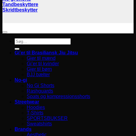
Tandbeskyttere
Skridtbeskytter
Søg
efter:
Gi’er til Brasiliansk Jiu Jitsu
Gier til mænd
Gi’er til kvinder
Gier til børn
BJJ bælter
No-gi
No Gi Shorts
Rashguards
Spats og kompressionsshorts
Streetwear
Hoodies
T-Shirts
SPORTSBUKSER
Sweatshirts
Brands
Aesthetic