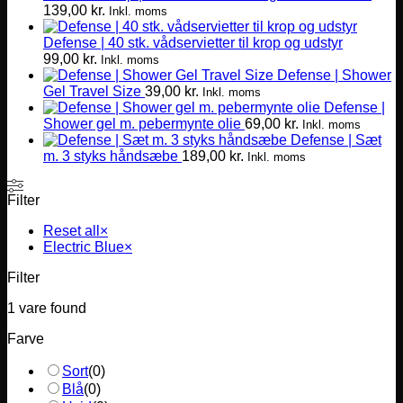
139,00
kr.
varianter.
Inkl. moms
Mulighederne
Defense | 40 stk. vådservietter til krop og udstyr
kan
99,00
kr.
vælges
Inkl. moms
Defense | Shower
på
Gel Travel Size
39,00
kr.
varesiden
Inkl. moms
Defense |
Shower gel m. pebermynte olie
69,00
kr.
Inkl. moms
Defense | Sæt
m. 3 styks håndsæbe
189,00
kr.
Inkl. moms
Filter
Reset all
×
Electric Blue
×
Filter
1
vare found
Farve
Sort
(
0
)
Blå
(
0
)