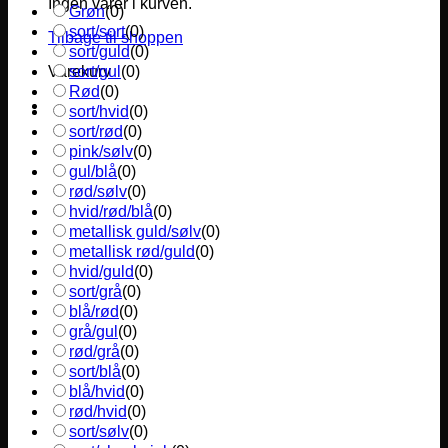
Ingen varer i kurven.
Grøn
(
0
)
sort/sort
(
0
)
Tilbage til shoppen
sort/guld
(
0
)
sort/gul
(
0
)
Varekurv
Rød
(
0
)
sort/hvid
(
0
)
sort/rød
(
0
)
pink/sølv
(
0
)
gul/blå
(
0
)
rød/sølv
(
0
)
hvid/rød/blå
(
0
)
metallisk guld/sølv
(
0
)
metallisk rød/guld
(
0
)
hvid/guld
(
0
)
sort/grå
(
0
)
blå/rød
(
0
)
grå/gul
(
0
)
rød/grå
(
0
)
sort/blå
(
0
)
blå/hvid
(
0
)
rød/hvid
(
0
)
sort/sølv
(
0
)