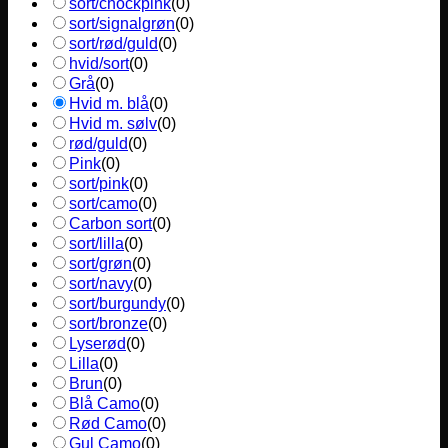
sort/chockpink
(
0
)
sort/signalgrøn
(
0
)
sort/rød/guld
(
0
)
hvid/sort
(
0
)
Grå
(
0
)
Hvid m. blå
(
0
)
Hvid m. sølv
(
0
)
rød/guld
(
0
)
Pink
(
0
)
sort/pink
(
0
)
sort/camo
(
0
)
Carbon sort
(
0
)
sort/lilla
(
0
)
sort/grøn
(
0
)
sort/navy
(
0
)
sort/burgundy
(
0
)
sort/bronze
(
0
)
Lyserød
(
0
)
Lilla
(
0
)
Brun
(
0
)
Blå Camo
(
0
)
Rød Camo
(
0
)
Gul Camo
(
0
)