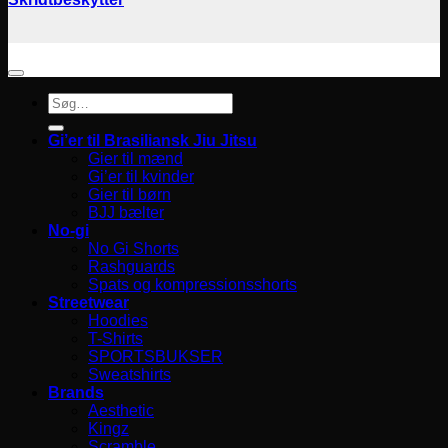
Søg
efter:
Gi’er til Brasiliansk Jiu Jitsu
Gier til mænd
Gi’er til kvinder
Gier til børn
BJJ bælter
No-gi
No Gi Shorts
Rashguards
Spats og kompressionsshorts
Streetwear
Hoodies
T-Shirts
SPORTSBUKSER
Sweatshirts
Brands
Aesthetic
Kingz
Scramble