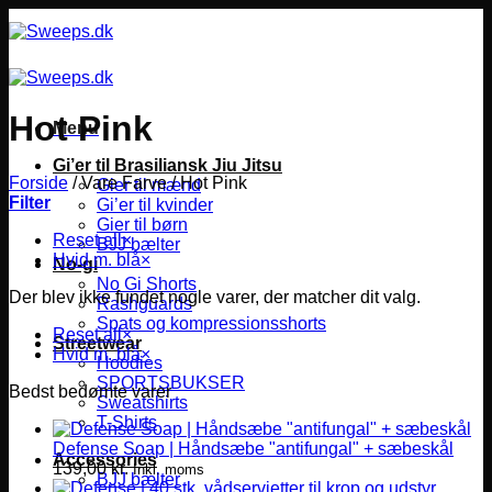
Fortsæt
til
indhold
Hot Pink
Menu
Gi’er til Brasiliansk Jiu Jitsu
Forside
/
Vare Farve
/
Hot Pink
Gier til mænd
Filter
Gi’er til kvinder
Gier til børn
Reset all
×
BJJ bælter
Hvid m. blå
×
No-gi
No Gi Shorts
Der blev ikke fundet nogle varer, der matcher dit valg.
Rashguards
Spats og kompressionsshorts
Reset all
×
Streetwear
Hvid m. blå
×
Hoodies
SPORTSBUKSER
Bedst bedømte varer
Sweatshirts
T-Shirts
Defense Soap | Håndsæbe "antifungal" + sæbeskål
Accessories
139,00
kr.
Inkl. moms
BJJ bælter