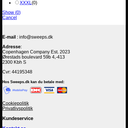
XXXL
(
0
)
Show
(
0
)
Cancel
E-mail
: info@sweeps.dk
Adresse
:
Copenhagen Company Est. 2023
Ørestads boulevard 59b 4,-413
2300 Kbh S
Cvr: 44195348
Hos Sweeps.dk kan du betale med:
Cookiepolitik
Privatlivspolitik
Kundeservice