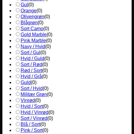
Gul
(
0
)
Orange
(
0
)
Olivengrøn
(
0
)
Blågrøn
(
0
)
Sort Camo
(
0
)
Gold Marble
(
0
)
Pink Marble
(
0
)
Navy / Hvid
(
0
)
Sort / Gul
(
0
)
Hvid / Guld
(
0
)
Sort / Rød
(
0
)
Rød / Sort
(
0
)
Hvid / Grå
(
0
)
Guld
(
0
)
Sort / Hvid
(
0
)
Militær Grøn
(
0
)
Vinrød
(
0
)
Hvid / Sort
(
0
)
Hvid / Vinrød
(
0
)
Sort / Vinrød
(
0
)
Blå / Sort
(
0
)
Pink / Sort
(
0
)