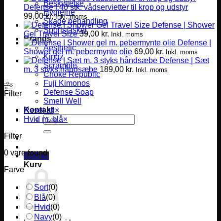
Beskyttelse
Defense | 40 stk. vådservietter til krop og udstyr
Hygiejne
99,00
kr.
Inkl. moms
Skade behandling
Defense | Shower
Sportstasker
Gel Travel Size
39,00
kr.
Inkl. moms
Brands
Defense |
Aesthetic
Shower gel m. pebermynte olie
69,00
kr.
Inkl. moms
Kingz
Defense | Sæt
Scramble
m. 3 styks håndsæbe
189,00
kr.
Inkl. moms
Choke Republic
Fuji Kimonos
Defense Soap
Filter
Smell Well
Kontakt
Reset all
×
Søg
Hvid m. blå
×
efter:
Filter
0
vare found
0,00
kr.
Kurv
Farve
Sort
(
0
)
Blå
(
0
)
Hvid
(
0
)
Navy
(
0
)