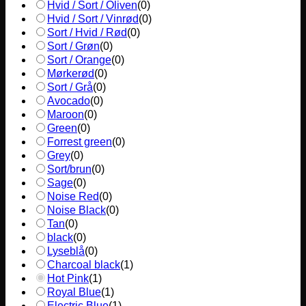
Hvid / Sort / Oliven
(
0
)
Hvid / Sort / Vinrød
(
0
)
Sort / Hvid / Rød
(
0
)
Sort / Grøn
(
0
)
Sort / Orange
(
0
)
Mørkerød
(
0
)
Sort / Grå
(
0
)
Avocado
(
0
)
Maroon
(
0
)
Green
(
0
)
Forrest green
(
0
)
Grey
(
0
)
Sort/brun
(
0
)
Sage
(
0
)
Noise Red
(
0
)
Noise Black
(
0
)
Tan
(
0
)
black
(
0
)
Lyseblå
(
0
)
Charcoal black
(
1
)
Hot Pink
(
1
)
Royal Blue
(
1
)
Electric Blue
(
1
)