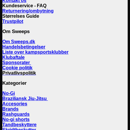
Kontakt os
Kundeservice - FAQ
Returnering/ombytning
Størrelses Guide
Trustpilot
Om Sweeps
Om Sweeps.dk
Handelsbetingelser
Liste over kampsportsklubber
Klubaftale
Sponsorater
Cookie politik
Privatlivspolitik
Kategorier
No-Gi
Braziliansk Jiu-Jitsu
Accesories
Brands
Rashguards
No-gi shorts
Tandbeskyttere
Skridtbeskytter