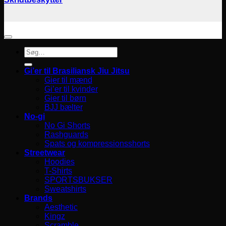
Søg
efter:
Gi’er til Brasiliansk Jiu Jitsu
Gier til mænd
Gi’er til kvinder
Gier til børn
BJJ bælter
No-gi
No Gi Shorts
Rashguards
Spats og kompressionsshorts
Streetwear
Hoodies
T-Shirts
SPORTSBUKSER
Sweatshirts
Brands
Aesthetic
Kingz
Scramble