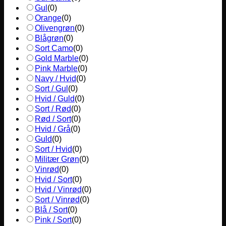
Gul
(
0
)
Orange
(
0
)
Olivengrøn
(
0
)
Blågrøn
(
0
)
Sort Camo
(
0
)
Gold Marble
(
0
)
Pink Marble
(
0
)
Navy / Hvid
(
0
)
Sort / Gul
(
0
)
Hvid / Guld
(
0
)
Sort / Rød
(
0
)
Rød / Sort
(
0
)
Hvid / Grå
(
0
)
Guld
(
0
)
Sort / Hvid
(
0
)
Militær Grøn
(
0
)
Vinrød
(
0
)
Hvid / Sort
(
0
)
Hvid / Vinrød
(
0
)
Sort / Vinrød
(
0
)
Blå / Sort
(
0
)
Pink / Sort
(
0
)