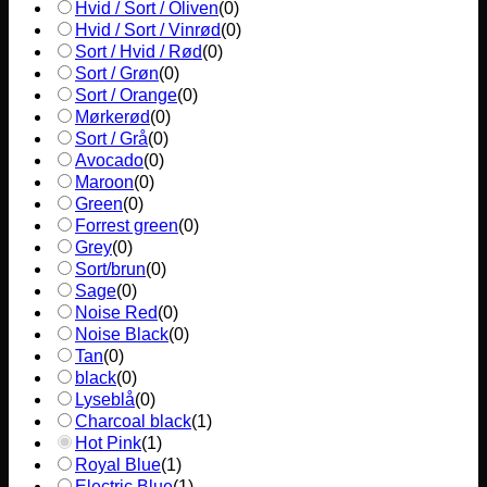
Hvid / Sort / Oliven
(
0
)
Hvid / Sort / Vinrød
(
0
)
Sort / Hvid / Rød
(
0
)
Sort / Grøn
(
0
)
Sort / Orange
(
0
)
Mørkerød
(
0
)
Sort / Grå
(
0
)
Avocado
(
0
)
Maroon
(
0
)
Green
(
0
)
Forrest green
(
0
)
Grey
(
0
)
Sort/brun
(
0
)
Sage
(
0
)
Noise Red
(
0
)
Noise Black
(
0
)
Tan
(
0
)
black
(
0
)
Lyseblå
(
0
)
Charcoal black
(
1
)
Hot Pink
(
1
)
Royal Blue
(
1
)
Electric Blue
(
1
)