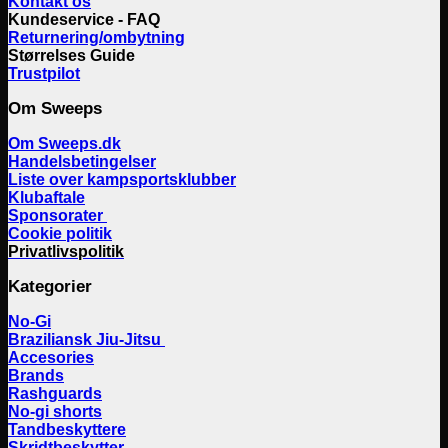
Kontakt os
Kundeservice - FAQ
Returnering/ombytning
Størrelses Guide
Trustpilot
Om Sweeps
Om Sweeps.dk
Handelsbetingelser
Liste over kampsportsklubber
Klubaftale
Sponsorater
Cookie politik
Privatlivspolitik
Kategorier
No-Gi
Braziliansk Jiu-Jitsu
Accesories
Brands
Rashguards
No-gi shorts
Tandbeskyttere
Skridtbeskytter