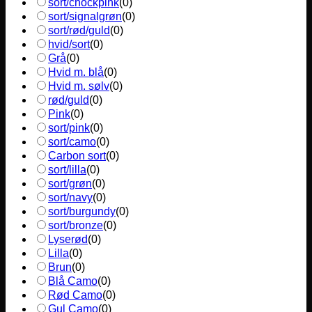
sort/chockpink
(
0
)
sort/signalgrøn
(
0
)
sort/rød/guld
(
0
)
hvid/sort
(
0
)
Grå
(
0
)
Hvid m. blå
(
0
)
Hvid m. sølv
(
0
)
rød/guld
(
0
)
Pink
(
0
)
sort/pink
(
0
)
sort/camo
(
0
)
Carbon sort
(
0
)
sort/lilla
(
0
)
sort/grøn
(
0
)
sort/navy
(
0
)
sort/burgundy
(
0
)
sort/bronze
(
0
)
Lyserød
(
0
)
Lilla
(
0
)
Brun
(
0
)
Blå Camo
(
0
)
Rød Camo
(
0
)
Gul Camo
(
0
)