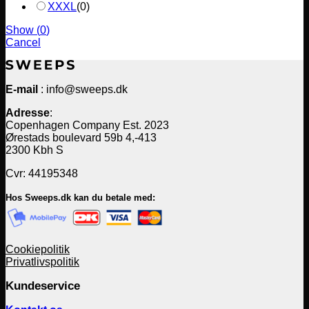
XXXL
(
0
)
Show
(
0
)
Cancel
E-mail
: info@sweeps.dk
Adresse
:
Copenhagen Company Est. 2023
Ørestads boulevard 59b 4,-413
2300 Kbh S
Cvr: 44195348
Hos Sweeps.dk kan du betale med:
Cookiepolitik
Privatlivspolitik
Kundeservice