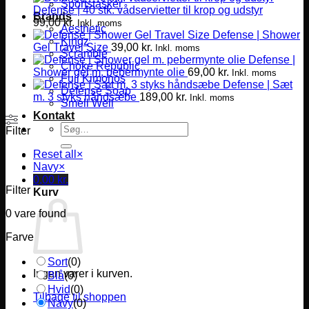
Sportstasker
Defense | 40 stk. vådservietter til krop og udstyr
Brands
99,00
kr.
Inkl. moms
Aesthetic
Defense | Shower
Kingz
Gel Travel Size
39,00
kr.
Inkl. moms
Scramble
Defense |
Choke Republic
Shower gel m. pebermynte olie
69,00
kr.
Inkl. moms
Fuji Kimonos
Defense | Sæt
Defense Soap
m. 3 styks håndsæbe
189,00
kr.
Inkl. moms
Smell Well
Kontakt
Søg
Filter
efter:
Reset all
×
Navy
×
0,00
kr.
Filter
Kurv
0
vare found
Farve
Sort
(
0
)
Ingen varer i kurven.
Blå
(
0
)
Hvid
(
0
)
Tilbage til shoppen
Navy
(
0
)