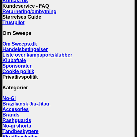
Kontakt os
Kundeservice - FAQ
Returnering/ombytning
Størrelses Guide
Trustpilot
Om Sweeps
Om Sweeps.dk
Handelsbetingelser
Liste over kampsportsklubber
Klubaftale
Sponsorater
Cookie politik
Privatlivspolitik
Kategorier
No-Gi
Braziliansk Jiu-Jitsu
Accesories
Brands
Rashguards
No-gi shorts
Tandbeskyttere
Skridtbeskytter