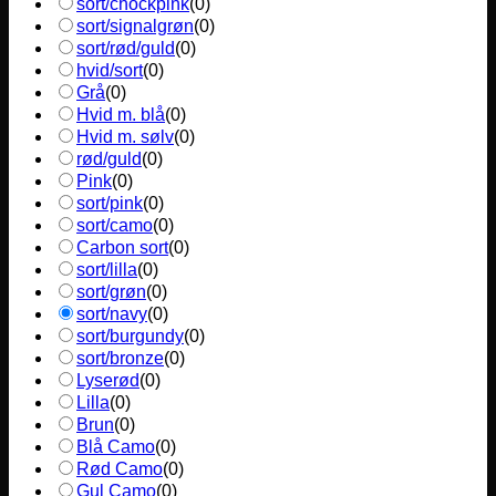
sort/chockpink
(
0
)
sort/signalgrøn
(
0
)
sort/rød/guld
(
0
)
hvid/sort
(
0
)
Grå
(
0
)
Hvid m. blå
(
0
)
Hvid m. sølv
(
0
)
rød/guld
(
0
)
Pink
(
0
)
sort/pink
(
0
)
sort/camo
(
0
)
Carbon sort
(
0
)
sort/lilla
(
0
)
sort/grøn
(
0
)
sort/navy
(
0
)
sort/burgundy
(
0
)
sort/bronze
(
0
)
Lyserød
(
0
)
Lilla
(
0
)
Brun
(
0
)
Blå Camo
(
0
)
Rød Camo
(
0
)
Gul Camo
(
0
)