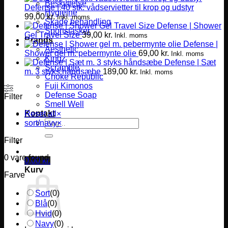
Beskyttelse
Defense | 40 stk. vådservietter til krop og udstyr
Hygiejne
99,00
kr.
Inkl. moms
Skade behandling
Defense | Shower
Sportstasker
Gel Travel Size
39,00
kr.
Inkl. moms
Brands
Defense |
Aesthetic
Shower gel m. pebermynte olie
69,00
kr.
Inkl. moms
Kingz
Defense | Sæt
Scramble
m. 3 styks håndsæbe
189,00
kr.
Inkl. moms
Choke Republic
Fuji Kimonos
Defense Soap
Filter
Smell Well
Kontakt
Reset all
×
Søg
sort/navy
×
efter:
Filter
0
vare found
0,00
kr.
Kurv
Farve
Sort
(
0
)
Blå
(
0
)
Hvid
(
0
)
Navy
(
0
)