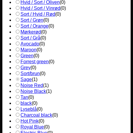
Hvid / Sort / Oliven
(
0
)
Hvid / Sort / Vinrød
(
0
)
Sort / Hvid / Rød
(
0
)
Sort / Grøn
(
0
)
Sort / Orange
(
0
)
Mørkerød
(
0
)
Sort / Grå
(
0
)
Avocado
(
0
)
Maroon
(
0
)
Green
(
0
)
Forrest green
(
0
)
Grey
(
0
)
Sort/brun
(
0
)
Sage
(
1
)
Noise Red
(
1
)
Noise Black
(
1
)
Tan
(
0
)
black
(
0
)
Lyseblå
(
0
)
Charcoal black
(
0
)
Hot Pink
(
0
)
Royal Blue
(
0
)
Electric Blue
(
0
)