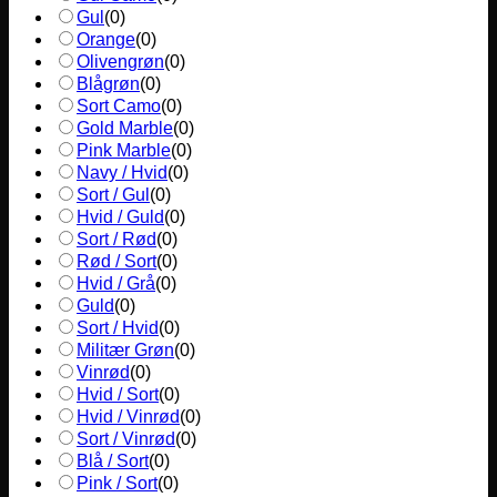
Gul
(
0
)
Orange
(
0
)
Olivengrøn
(
0
)
Blågrøn
(
0
)
Sort Camo
(
0
)
Gold Marble
(
0
)
Pink Marble
(
0
)
Navy / Hvid
(
0
)
Sort / Gul
(
0
)
Hvid / Guld
(
0
)
Sort / Rød
(
0
)
Rød / Sort
(
0
)
Hvid / Grå
(
0
)
Guld
(
0
)
Sort / Hvid
(
0
)
Militær Grøn
(
0
)
Vinrød
(
0
)
Hvid / Sort
(
0
)
Hvid / Vinrød
(
0
)
Sort / Vinrød
(
0
)
Blå / Sort
(
0
)
Pink / Sort
(
0
)