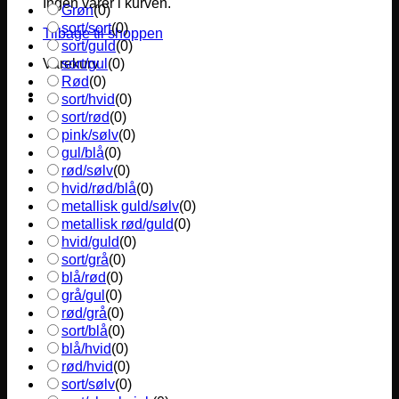
Ingen varer i kurven.
Grøn
(
0
)
sort/sort
(
0
)
Tilbage til shoppen
sort/guld
(
0
)
sort/gul
(
0
)
Varekurv
Rød
(
0
)
sort/hvid
(
0
)
sort/rød
(
0
)
pink/sølv
(
0
)
gul/blå
(
0
)
rød/sølv
(
0
)
hvid/rød/blå
(
0
)
metallisk guld/sølv
(
0
)
metallisk rød/guld
(
0
)
hvid/guld
(
0
)
sort/grå
(
0
)
blå/rød
(
0
)
grå/gul
(
0
)
rød/grå
(
0
)
sort/blå
(
0
)
blå/hvid
(
0
)
rød/hvid
(
0
)
sort/sølv
(
0
)