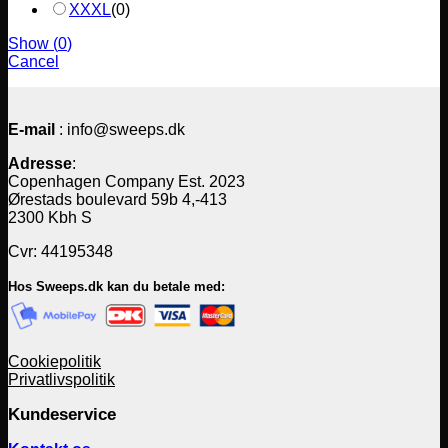
XXXL
(
0
)
Show
(
0
)
Cancel
E-mail
: info@sweeps.dk
Adresse
:
Copenhagen Company Est. 2023
Ørestads boulevard 59b 4,-413
2300 Kbh S
Cvr: 44195348
Hos Sweeps.dk kan du betale med:
Cookiepolitik
Privatlivspolitik
Kundeservice