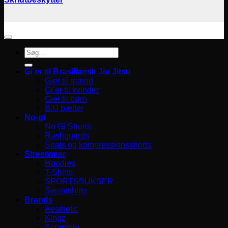
Søg
efter:
Gi’er til Brasiliansk Jiu Jitsu
Gier til mænd
Gi’er til kvinder
Gier til børn
BJJ bælter
No-gi
No Gi Shorts
Rashguards
Spats og kompressionsshorts
Streetwear
Hoodies
T-Shirts
SPORTSBUKSER
Sweatshirts
Brands
Aesthetic
Kingz
Scramble