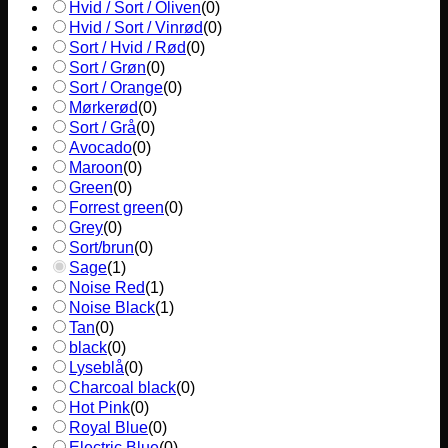
Hvid / Sort / Oliven
(
0
)
Hvid / Sort / Vinrød
(
0
)
Sort / Hvid / Rød
(
0
)
Sort / Grøn
(
0
)
Sort / Orange
(
0
)
Mørkerød
(
0
)
Sort / Grå
(
0
)
Avocado
(
0
)
Maroon
(
0
)
Green
(
0
)
Forrest green
(
0
)
Grey
(
0
)
Sort/brun
(
0
)
Sage
(
1
)
Noise Red
(
1
)
Noise Black
(
1
)
Tan
(
0
)
black
(
0
)
Lyseblå
(
0
)
Charcoal black
(
0
)
Hot Pink
(
0
)
Royal Blue
(
0
)
Electric Blue
(
0
)