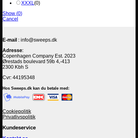
XXXL
(
0
)
Show
(
0
)
Cancel
E-mail
: info@sweeps.dk
Adresse
:
Copenhagen Company Est. 2023
Ørestads boulevard 59b 4,-413
2300 Kbh S
Cvr: 44195348
Hos Sweeps.dk kan du betale med:
Cookiepolitik
Privatlivspolitik
Kundeservice