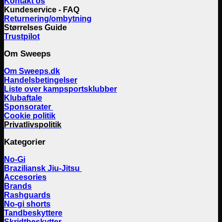
Kontakt os
Kundeservice - FAQ
Returnering/ombytning
Størrelses Guide
Trustpilot
Om Sweeps
Om Sweeps.dk
Handelsbetingelser
Liste over kampsportsklubber
Klubaftale
Sponsorater
Cookie politik
Privatlivspolitik
Kategorier
No-Gi
Braziliansk Jiu-Jitsu
Accesories
Brands
Rashguards
No-gi shorts
Tandbeskyttere
Skridtbeskytter