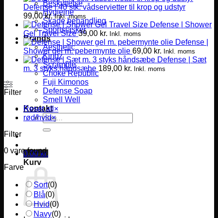
Beskyttelse
Defense | 40 stk. vådservietter til krop og udstyr
Hygiejne
99,00
kr.
Inkl. moms
Skade behandling
Defense | Shower
Sportstasker
Gel Travel Size
39,00
kr.
Inkl. moms
Brands
Defense |
Aesthetic
Shower gel m. pebermynte olie
69,00
kr.
Inkl. moms
Kingz
Defense | Sæt
Scramble
m. 3 styks håndsæbe
189,00
kr.
Inkl. moms
Choke Republic
Fuji Kimonos
Defense Soap
Filter
Smell Well
Kontakt
Reset all
×
Søg
rød/hvid
×
efter:
Filter
0
vare found
0,00
kr.
Kurv
Farve
Sort
(
0
)
Blå
(
0
)
Hvid
(
0
)
Navy
(
0
)