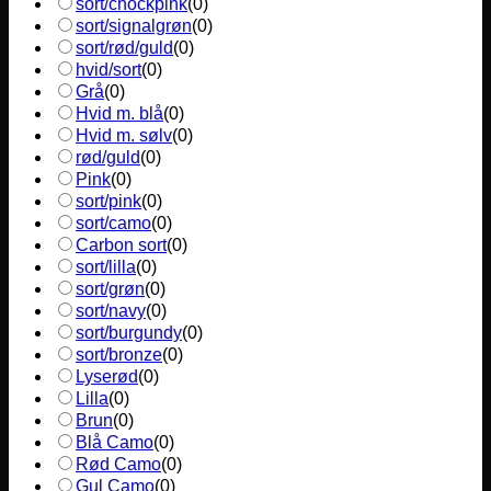
sort/chockpink
(
0
)
sort/signalgrøn
(
0
)
sort/rød/guld
(
0
)
hvid/sort
(
0
)
Grå
(
0
)
Hvid m. blå
(
0
)
Hvid m. sølv
(
0
)
rød/guld
(
0
)
Pink
(
0
)
sort/pink
(
0
)
sort/camo
(
0
)
Carbon sort
(
0
)
sort/lilla
(
0
)
sort/grøn
(
0
)
sort/navy
(
0
)
sort/burgundy
(
0
)
sort/bronze
(
0
)
Lyserød
(
0
)
Lilla
(
0
)
Brun
(
0
)
Blå Camo
(
0
)
Rød Camo
(
0
)
Gul Camo
(
0
)