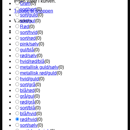
Ingen varer i kurven.
Grøn
(
0
)
sort/sort
(
0
)
Tilbage til shoppen
sort/guld
(
0
)
sort/gul
(
0
)
Varekurv
Rød
(
0
)
sort/hvid
(
0
)
sort/rød
(
0
)
pink/sølv
(
0
)
gul/blå
(
0
)
rød/sølv
(
0
)
hvid/rød/blå
(
0
)
metallisk guld/sølv
(
0
)
metallisk rød/guld
(
0
)
hvid/guld
(
0
)
sort/grå
(
0
)
blå/rød
(
0
)
grå/gul
(
0
)
rød/grå
(
0
)
sort/blå
(
0
)
blå/hvid
(
0
)
rød/hvid
(
0
)
sort/sølv
(
0
)