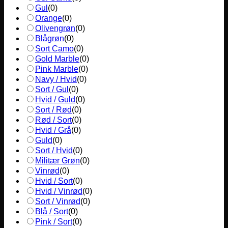
Gul
(
0
)
Orange
(
0
)
Olivengrøn
(
0
)
Blågrøn
(
0
)
Sort Camo
(
0
)
Gold Marble
(
0
)
Pink Marble
(
0
)
Navy / Hvid
(
0
)
Sort / Gul
(
0
)
Hvid / Guld
(
0
)
Sort / Rød
(
0
)
Rød / Sort
(
0
)
Hvid / Grå
(
0
)
Guld
(
0
)
Sort / Hvid
(
0
)
Militær Grøn
(
0
)
Vinrød
(
0
)
Hvid / Sort
(
0
)
Hvid / Vinrød
(
0
)
Sort / Vinrød
(
0
)
Blå / Sort
(
0
)
Pink / Sort
(
0
)