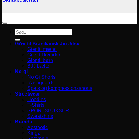
Søg
efter:
Gi’er til Brasiliansk Jiu Jitsu
Gier til mænd
Gi’er til kvinder
Gier til børn
BJJ bælter
No-gi
No Gi Shorts
Rashguards
Spats og kompressionsshorts
Streetwear
Hoodies
T-Shirts
SPORTSBUKSER
Sweatshirts
Brands
Aesthetic
Kingz
Scramble