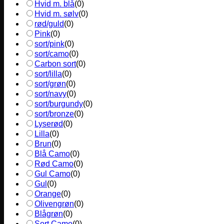
Hvid m. blå
(
0
)
Hvid m. sølv
(
0
)
rød/guld
(
0
)
Pink
(
0
)
sort/pink
(
0
)
sort/camo
(
0
)
Carbon sort
(
0
)
sort/lilla
(
0
)
sort/grøn
(
0
)
sort/navy
(
0
)
sort/burgundy
(
0
)
sort/bronze
(
0
)
Lyserød
(
0
)
Lilla
(
0
)
Brun
(
0
)
Blå Camo
(
0
)
Rød Camo
(
0
)
Gul Camo
(
0
)
Gul
(
0
)
Orange
(
0
)
Olivengrøn
(
0
)
Blågrøn
(
0
)
Sort Camo
(
0
)