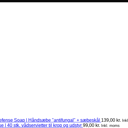
efense Soap | Håndsæbe "antifungal" + sæbeskål
139,00
kr.
Ink
 | 40 stk. vådservietter til krop og udstyr
99,00
kr.
Inkl. moms