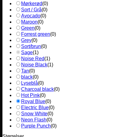
Mørkerød
(
0
)
Sort / Grå
(
0
)
Avocado
(
0
)
Maroon
(
0
)
Green
(
0
)
Forrest green
(
0
)
Grey
(
0
)
Sort/brun
(
0
)
Sage
(
1
)
Noise Red
(
1
)
Noise Black
(
1
)
Tan
(
0
)
black
(
0
)
Lyseblå
(
0
)
Charcoal black
(
0
)
Hot Pink
(
0
)
Royal Blue
(
0
)
Electric Blue
(
0
)
Snow White
(
0
)
Neon Flash
(
0
)
Purple Punch
(
0
)
Størrelser