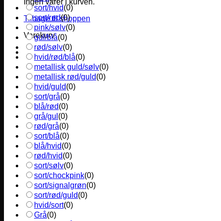
Ingen varer i kurven.
sort/hvid
(
0
)
sort/rød
(
0
)
Tilbage til shoppen
pink/sølv
(
0
)
Varekurv
gul/blå
(
0
)
rød/sølv
(
0
)
hvid/rød/blå
(
0
)
metallisk guld/sølv
(
0
)
metallisk rød/guld
(
0
)
hvid/guld
(
0
)
sort/grå
(
0
)
blå/rød
(
0
)
grå/gul
(
0
)
rød/grå
(
0
)
sort/blå
(
0
)
blå/hvid
(
0
)
rød/hvid
(
0
)
sort/sølv
(
0
)
sort/chockpink
(
0
)
sort/signalgrøn
(
0
)
sort/rød/guld
(
0
)
hvid/sort
(
0
)
Grå
(
0
)