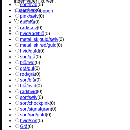
Ingen varer i kurven.
sort/hvid
(
0
)
sort/rød
(
0
)
Tilbage til shoppen
pink/sølv
(
0
)
Varekurv
gul/blå
(
0
)
rød/sølv
(
0
)
hvid/rød/blå
(
0
)
metallisk guld/sølv
(
0
)
metallisk rød/guld
(
0
)
hvid/guld
(
0
)
sort/grå
(
0
)
blå/rød
(
0
)
grå/gul
(
0
)
rød/grå
(
0
)
sort/blå
(
0
)
blå/hvid
(
0
)
rød/hvid
(
0
)
sort/sølv
(
0
)
sort/chockpink
(
0
)
sort/signalgrøn
(
0
)
sort/rød/guld
(
0
)
hvid/sort
(
0
)
Grå
(
0
)