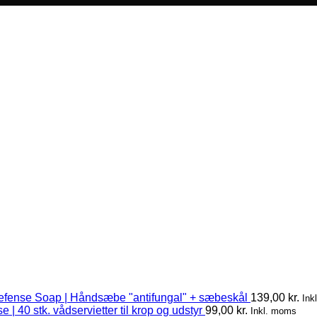
efense Soap | Håndsæbe "antifungal" + sæbeskål
139,00
kr.
Ink
 | 40 stk. vådservietter til krop og udstyr
99,00
kr.
Inkl. moms