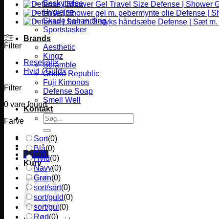
Beskyttelse
Defense | Shower G
Hygiejne
Defense | S
Skade behandling
Defense | Sæt m.
Sportstasker
Brands
Filter
Aesthetic
Kingz
Reset all
×
Scramble
Hvid / Guld
×
Choke Republic
Fuji Kimonos
Filter
Defense Soap
Smell Well
0
vare found
Kontakt
Søg
Farve
efter:
Sort
(
0
)
Blå
(
0
)
0,00
kr.
Hvid
(
0
)
Kurv
Navy
(
0
)
Grøn
(
0
)
sort/sort
(
0
)
sort/guld
(
0
)
sort/gul
(
0
)
Rød
(
0
)