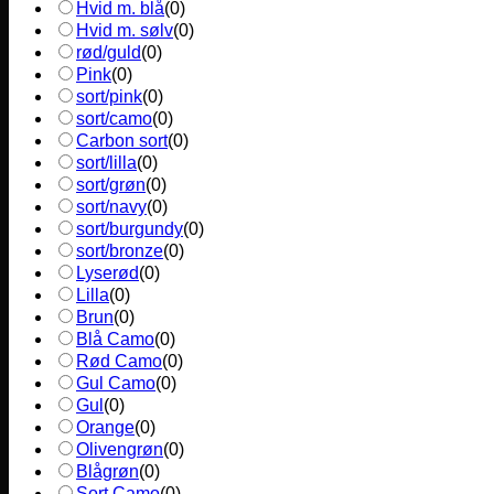
Hvid m. blå
(
0
)
Hvid m. sølv
(
0
)
rød/guld
(
0
)
Pink
(
0
)
sort/pink
(
0
)
sort/camo
(
0
)
Carbon sort
(
0
)
sort/lilla
(
0
)
sort/grøn
(
0
)
sort/navy
(
0
)
sort/burgundy
(
0
)
sort/bronze
(
0
)
Lyserød
(
0
)
Lilla
(
0
)
Brun
(
0
)
Blå Camo
(
0
)
Rød Camo
(
0
)
Gul Camo
(
0
)
Gul
(
0
)
Orange
(
0
)
Olivengrøn
(
0
)
Blågrøn
(
0
)
Sort Camo
(
0
)