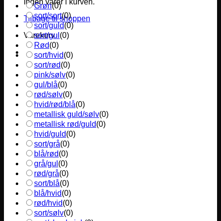
Ingen varer i kurven.
Grøn
(
0
)
sort/sort
(
0
)
Tilbage til shoppen
sort/guld
(
0
)
sort/gul
(
0
)
Varekurv
Rød
(
0
)
sort/hvid
(
0
)
sort/rød
(
0
)
pink/sølv
(
0
)
gul/blå
(
0
)
rød/sølv
(
0
)
hvid/rød/blå
(
0
)
metallisk guld/sølv
(
0
)
metallisk rød/guld
(
0
)
hvid/guld
(
0
)
sort/grå
(
0
)
blå/rød
(
0
)
grå/gul
(
0
)
rød/grå
(
0
)
sort/blå
(
0
)
blå/hvid
(
0
)
rød/hvid
(
0
)
sort/sølv
(
0
)