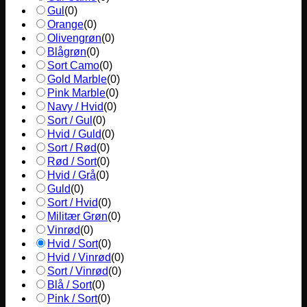
Gul
(
0
)
Orange
(
0
)
Olivengrøn
(
0
)
Blågrøn
(
0
)
Sort Camo
(
0
)
Gold Marble
(
0
)
Pink Marble
(
0
)
Navy / Hvid
(
0
)
Sort / Gul
(
0
)
Hvid / Guld
(
0
)
Sort / Rød
(
0
)
Rød / Sort
(
0
)
Hvid / Grå
(
0
)
Guld
(
0
)
Sort / Hvid
(
0
)
Militær Grøn
(
0
)
Vinrød
(
0
)
Hvid / Sort
(
0
)
Hvid / Vinrød
(
0
)
Sort / Vinrød
(
0
)
Blå / Sort
(
0
)
Pink / Sort
(
0
)