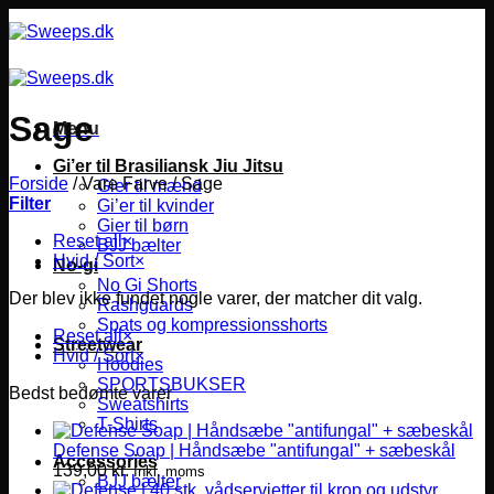
Fortsæt
til
indhold
Sage
Menu
Gi’er til Brasiliansk Jiu Jitsu
Forside
/
Vare Farve
/
Sage
Gier til mænd
Filter
Gi’er til kvinder
Gier til børn
Reset all
×
BJJ bælter
Hvid / Sort
×
No-gi
No Gi Shorts
Der blev ikke fundet nogle varer, der matcher dit valg.
Rashguards
Spats og kompressionsshorts
Reset all
×
Streetwear
Hvid / Sort
×
Hoodies
SPORTSBUKSER
Bedst bedømte varer
Sweatshirts
T-Shirts
Defense Soap | Håndsæbe "antifungal" + sæbeskål
Accessories
139,00
kr.
Inkl. moms
BJJ bælter