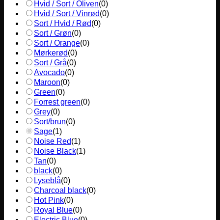
Hvid / Sort / Oliven
(
0
)
Hvid / Sort / Vinrød
(
0
)
Sort / Hvid / Rød
(
0
)
Sort / Grøn
(
0
)
Sort / Orange
(
0
)
Mørkerød
(
0
)
Sort / Grå
(
0
)
Avocado
(
0
)
Maroon
(
0
)
Green
(
0
)
Forrest green
(
0
)
Grey
(
0
)
Sort/brun
(
0
)
Sage
(
1
)
Noise Red
(
1
)
Noise Black
(
1
)
Tan
(
0
)
black
(
0
)
Lyseblå
(
0
)
Charcoal black
(
0
)
Hot Pink
(
0
)
Royal Blue
(
0
)
Electric Blue
(
0
)