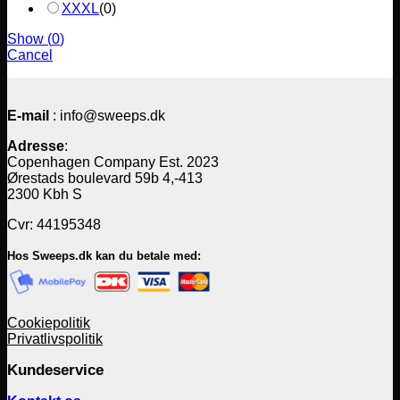
XXXL
(
0
)
Show
(
0
)
Cancel
E-mail
: info@sweeps.dk
Adresse
:
Copenhagen Company Est. 2023
Ørestads boulevard 59b 4,-413
2300 Kbh S
Cvr: 44195348
Hos Sweeps.dk kan du betale med:
Cookiepolitik
Privatlivspolitik
Kundeservice