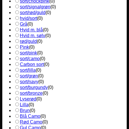
sort/chockpink
(
0
)
sort/signalgrøn
(
0
)
sort/rød/guld
(
0
)
hvid/sort
(
0
)
Grå
(
0
)
Hvid m. blå
(
0
)
Hvid m. sølv
(
0
)
rød/guld
(
0
)
Pink
(
0
)
sort/pink
(
0
)
sort/camo
(
0
)
Carbon sort
(
0
)
sort/lilla
(
0
)
sort/grøn
(
0
)
sort/navy
(
0
)
sort/burgundy
(
0
)
sort/bronze
(
0
)
Lyserød
(
0
)
Lilla
(
0
)
Brun
(
0
)
Blå Camo
(
0
)
Rød Camo
(
0
)
Gul Camo
(
0
)