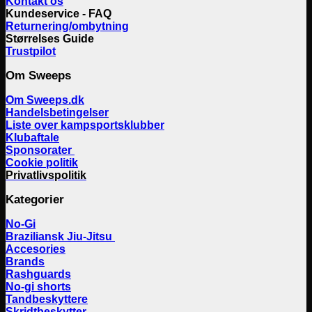
Kontakt os
Kundeservice - FAQ
Returnering/ombytning
Størrelses Guide
Trustpilot
Om Sweeps
Om Sweeps.dk
Handelsbetingelser
Liste over kampsportsklubber
Klubaftale
Sponsorater
Cookie politik
Privatlivspolitik
Kategorier
No-Gi
Braziliansk Jiu-Jitsu
Accesories
Brands
Rashguards
No-gi shorts
Tandbeskyttere
Skridtbeskytter