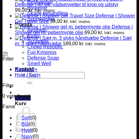
Beskyttelse
Defense | 40 stk. vådservietter til krop og udstyr
Hygiejne
99,00
kr.
Inkl. moms
Skade behandling
Defense | Shower
Sportstasker
Gel Travel Size
39,00
kr.
Inkl. moms
Brands
Defense |
Aesthetic
Shower gel m. pebermynte olie
69,00
kr.
Inkl. moms
Kingz
Defense | Sæt
Scramble
m. 3 styks håndsæbe
189,00
kr.
Inkl. moms
Choke Republic
Fuji Kimonos
Defense Soap
Filter
Smell Well
Kontakt
Reset all
×
Søg
Hvid / Sort
×
efter:
Filter
0
vare found
0,00
kr.
Kurv
Farve
Sort
(
0
)
Blå
(
0
)
Hvid
(
0
)
Navy
(
0
)