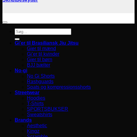
Søg
efter:
Gi’er til Brasiliansk Jiu Jitsu
Gier til mænd
Gi’er til kvinder
Gier til børn
BJJ bælter
No-gi
No Gi Shorts
Rashguards
Spats og kompressionsshorts
Streetwear
Hoodies
T-Shirts
SPORTSBUKSER
Sweatshirts
Brands
Aesthetic
Kingz
Scramble