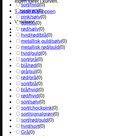
Ingen varer i kurven.
sort/hvid
(
0
)
sort/rød
(
0
)
Tilbage til shoppen
pink/sølv
(
0
)
Varekurv
gul/blå
(
0
)
rød/sølv
(
0
)
hvid/rød/blå
(
0
)
metallisk guld/sølv
(
0
)
metallisk rød/guld
(
0
)
hvid/guld
(
0
)
sort/grå
(
0
)
blå/rød
(
0
)
grå/gul
(
0
)
rød/grå
(
0
)
sort/blå
(
0
)
blå/hvid
(
0
)
rød/hvid
(
0
)
sort/sølv
(
0
)
sort/chockpink
(
0
)
sort/signalgrøn
(
0
)
sort/rød/guld
(
0
)
hvid/sort
(
0
)
Grå
(
0
)