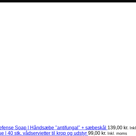
efense Soap | Håndsæbe "antifungal" + sæbeskål
139,00
kr.
Ink
 | 40 stk. vådservietter til krop og udstyr
99,00
kr.
Inkl. moms