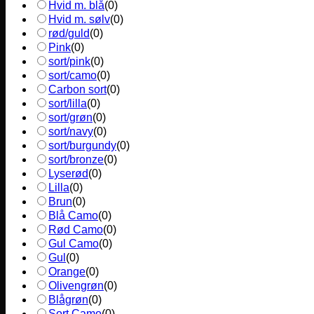
Hvid m. blå
(
0
)
Hvid m. sølv
(
0
)
rød/guld
(
0
)
Pink
(
0
)
sort/pink
(
0
)
sort/camo
(
0
)
Carbon sort
(
0
)
sort/lilla
(
0
)
sort/grøn
(
0
)
sort/navy
(
0
)
sort/burgundy
(
0
)
sort/bronze
(
0
)
Lyserød
(
0
)
Lilla
(
0
)
Brun
(
0
)
Blå Camo
(
0
)
Rød Camo
(
0
)
Gul Camo
(
0
)
Gul
(
0
)
Orange
(
0
)
Olivengrøn
(
0
)
Blågrøn
(
0
)
Sort Camo
(
0
)