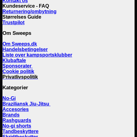
Kontakt os
Kundeservice - FAQ
Returnering/ombytning
Størrelses Guide
Trustpilot
Om Sweeps
Om Sweeps.dk
Handelsbetingelser
Liste over kampsportsklubber
Klubaftale
Sponsorater
Cookie politik
Privatlivspolitik
Kategorier
No-Gi
Braziliansk Jiu-Jitsu
Accesories
Brands
Rashguards
No-gi shorts
Tandbeskyttere
Skridtbeskytter