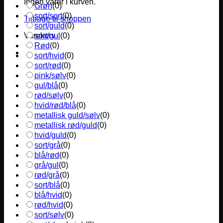
Ingen varer i kurven.
Grøn
(
0
)
sort/sort
(
0
)
Tilbage til shoppen
sort/guld
(
0
)
sort/gul
(
0
)
Varekurv
Rød
(
0
)
sort/hvid
(
0
)
sort/rød
(
0
)
pink/sølv
(
0
)
gul/blå
(
0
)
rød/sølv
(
0
)
hvid/rød/blå
(
0
)
metallisk guld/sølv
(
0
)
metallisk rød/guld
(
0
)
hvid/guld
(
0
)
sort/grå
(
0
)
blå/rød
(
0
)
grå/gul
(
0
)
rød/grå
(
0
)
sort/blå
(
0
)
blå/hvid
(
0
)
rød/hvid
(
0
)
sort/sølv
(
0
)