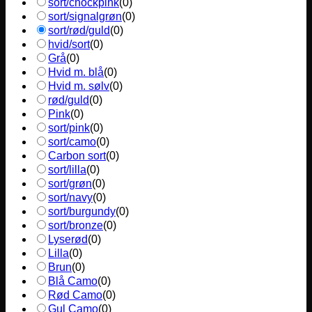
sort/chockpink
(
0
)
sort/signalgrøn
(
0
)
sort/rød/guld
(
0
)
hvid/sort
(
0
)
Grå
(
0
)
Hvid m. blå
(
0
)
Hvid m. sølv
(
0
)
rød/guld
(
0
)
Pink
(
0
)
sort/pink
(
0
)
sort/camo
(
0
)
Carbon sort
(
0
)
sort/lilla
(
0
)
sort/grøn
(
0
)
sort/navy
(
0
)
sort/burgundy
(
0
)
sort/bronze
(
0
)
Lyserød
(
0
)
Lilla
(
0
)
Brun
(
0
)
Blå Camo
(
0
)
Rød Camo
(
0
)
Gul Camo
(
0
)