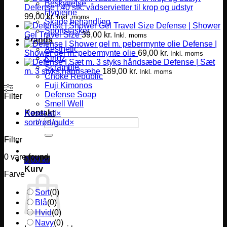
Beskyttelse
Defense | 40 stk. vådservietter til krop og udstyr
Hygiejne
99,00
kr.
Inkl. moms
Skade behandling
Defense | Shower
Sportstasker
Gel Travel Size
39,00
kr.
Inkl. moms
Brands
Defense |
Aesthetic
Shower gel m. pebermynte olie
69,00
kr.
Inkl. moms
Kingz
Defense | Sæt
Scramble
m. 3 styks håndsæbe
189,00
kr.
Inkl. moms
Choke Republic
Fuji Kimonos
Defense Soap
Filter
Smell Well
Kontakt
Reset all
×
Søg
sort/rød/guld
×
efter:
Filter
0
vare found
0,00
kr.
Kurv
Farve
Sort
(
0
)
Blå
(
0
)
Hvid
(
0
)
Navy
(
0
)