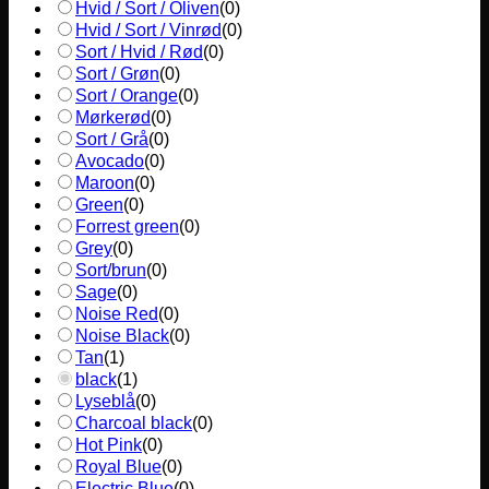
Hvid / Sort / Oliven
(
0
)
Hvid / Sort / Vinrød
(
0
)
Sort / Hvid / Rød
(
0
)
Sort / Grøn
(
0
)
Sort / Orange
(
0
)
Mørkerød
(
0
)
Sort / Grå
(
0
)
Avocado
(
0
)
Maroon
(
0
)
Green
(
0
)
Forrest green
(
0
)
Grey
(
0
)
Sort/brun
(
0
)
Sage
(
0
)
Noise Red
(
0
)
Noise Black
(
0
)
Tan
(
1
)
black
(
1
)
Lyseblå
(
0
)
Charcoal black
(
0
)
Hot Pink
(
0
)
Royal Blue
(
0
)
Electric Blue
(
0
)