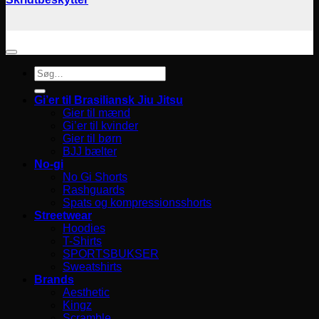
Søg
efter:
Gi’er til Brasiliansk Jiu Jitsu
Gier til mænd
Gi’er til kvinder
Gier til børn
BJJ bælter
No-gi
No Gi Shorts
Rashguards
Spats og kompressionsshorts
Streetwear
Hoodies
T-Shirts
SPORTSBUKSER
Sweatshirts
Brands
Aesthetic
Kingz
Scramble