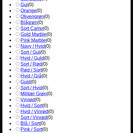
Gul
(
0
)
Orange
(
0
)
Olivengrøn
(
0
)
Blågrøn
(
0
)
Sort Camo
(
0
)
Gold Marble
(
0
)
Pink Marble
(
0
)
Navy / Hvid
(
0
)
Sort / Gul
(
0
)
Hvid / Guld
(
0
)
Sort / Rød
(
0
)
Rød / Sort
(
0
)
Hvid / Grå
(
0
)
Guld
(
0
)
Sort / Hvid
(
0
)
Militær Grøn
(
0
)
Vinrød
(
0
)
Hvid / Sort
(
0
)
Hvid / Vinrød
(
0
)
Sort / Vinrød
(
0
)
Blå / Sort
(
0
)
Pink / Sort
(
0
)