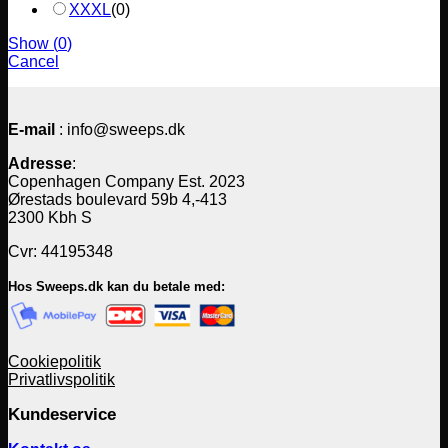
XXXL
(
0
)
Show
(
0
)
Cancel
E-mail
: info@sweeps.dk
Adresse
:
Copenhagen Company Est. 2023
Ørestads boulevard 59b 4,-413
2300 Kbh S
Cvr: 44195348
Hos Sweeps.dk kan du betale med:
Cookiepolitik
Privatlivspolitik
Kundeservice