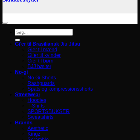
Søg
efter:
Gi’er til Brasiliansk Jiu Jitsu
Gier til mænd
Gi’er til kvinder
Gier til børn
BJJ bælter
No-gi
No Gi Shorts
Rashguards
Spats og kompressionsshorts
Streetwear
Hoodies
T-Shirts
SPORTSBUKSER
Sweatshirts
Brands
Aesthetic
Kingz
Scramble