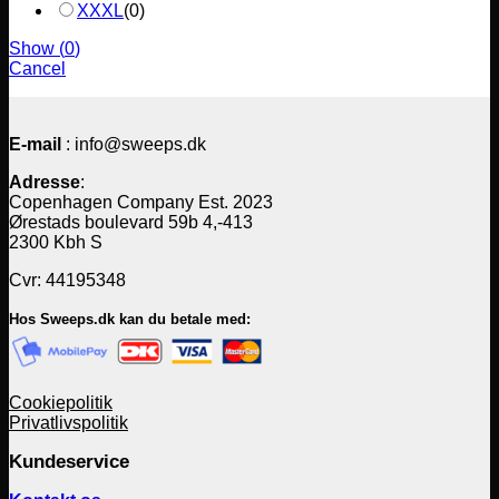
XXXL
(
0
)
Show
(
0
)
Cancel
E-mail
: info@sweeps.dk
Adresse
:
Copenhagen Company Est. 2023
Ørestads boulevard 59b 4,-413
2300 Kbh S
Cvr: 44195348
Hos Sweeps.dk kan du betale med:
Cookiepolitik
Privatlivspolitik
Kundeservice