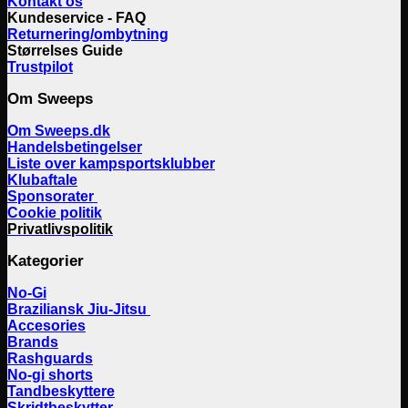
Kontakt os
Kundeservice - FAQ
Returnering/ombytning
Størrelses Guide
Trustpilot
Om Sweeps
Om Sweeps.dk
Handelsbetingelser
Liste over kampsportsklubber
Klubaftale
Sponsorater
Cookie politik
Privatlivspolitik
Kategorier
No-Gi
Braziliansk Jiu-Jitsu
Accesories
Brands
Rashguards
No-gi shorts
Tandbeskyttere
Skridtbeskytter