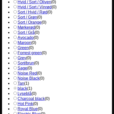
Hvid / Sort / Oliven
(
0
)
Hvid / Sort / Vinrød
(
0
)
Sort / Hvid / Rød
(
0
)
Sort / Grøn
(
0
)
Sort / Orange
(
0
)
Mørkerød
(
0
)
Sort / Grå
(
0
)
Avocado
(
0
)
Maroon
(
0
)
Green
(
0
)
Forrest green
(
0
)
Grey
(
0
)
Sort/brun
(
0
)
Sage
(
0
)
Noise Red
(
0
)
Noise Black
(
0
)
Tan
(
1
)
black
(
1
)
Lyseblå
(
0
)
Charcoal black
(
0
)
Hot Pink
(
0
)
Royal Blue
(
0
)
Electric Blue
(
0
)