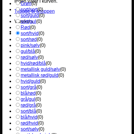
Ingen varer i kurven.
Grøn
(
0
)
sort/sort
(
0
)
Tilbage til shoppen
sort/guld
(
0
)
sort/gul
(
0
)
Varekurv
Rød
(
0
)
sort/hvid
(
0
)
sort/rød
(
0
)
pink/sølv
(
0
)
gul/blå
(
0
)
rød/sølv
(
0
)
hvid/rød/blå
(
0
)
metallisk guld/sølv
(
0
)
metallisk rød/guld
(
0
)
hvid/guld
(
0
)
sort/grå
(
0
)
blå/rød
(
0
)
grå/gul
(
0
)
rød/grå
(
0
)
sort/blå
(
0
)
blå/hvid
(
0
)
rød/hvid
(
0
)
sort/sølv
(
0
)