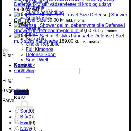
Beskyttelse
Defense | 40 stk. vådservietter til krop og udstyr
Hygiejne
99,00
kr.
Inkl. moms
Skade behandling
Defense | Shower
Sportstasker
Gel Travel Size
39,00
kr.
Inkl. moms
Brands
Defense |
Aesthetic
Shower gel m. pebermynte olie
69,00
kr.
Inkl. moms
Kingz
Defense | Sæt
Scramble
m. 3 styks håndsæbe
189,00
kr.
Inkl. moms
Choke Republic
Fuji Kimonos
Defense Soap
Filter
Smell Well
Kontakt
Reset all
×
Søg
sort/hvid
×
efter:
Filter
0
vare found
0,00
kr.
Kurv
Farve
Sort
(
0
)
Blå
(
0
)
Hvid
(
0
)
Navy
(
0
)