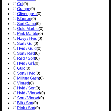
Gul
(
0
)
Orange
(
0
)
Olivengrøn
(
0
)
Blågrøn
(
0
)
Sort Camo
(
0
)
Gold Marble
(
0
)
Pink Marble
(
0
)
Navy / Hvid
(
0
)
Sort / Gul
(
0
)
Hvid / Guld
(
0
)
Sort / Rød
(
0
)
Rød / Sort
(
0
)
Hvid / Grå
(
0
)
Guld
(
0
)
Sort / Hvid
(
0
)
Militær Grøn
(
0
)
Vinrød
(
0
)
Hvid / Sort
(
0
)
Hvid / Vinrød
(
0
)
Sort / Vinrød
(
0
)
Blå / Sort
(
0
)
Pink / Sort
(
0
)