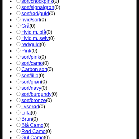
sort/chockpink
(
0
)
sort/signalgrøn
(
0
)
sort/rød/guld
(
0
)
hvid/sort
(
0
)
Grå
(
0
)
Hvid m. blå
(
0
)
Hvid m. sølv
(
0
)
rød/guld
(
0
)
Pink
(
0
)
sort/pink
(
0
)
sort/camo
(
0
)
Carbon sort
(
0
)
sort/lilla
(
0
)
sort/grøn
(
0
)
sort/navy
(
0
)
sort/burgundy
(
0
)
sort/bronze
(
0
)
Lyserød
(
0
)
Lilla
(
0
)
Brun
(
0
)
Blå Camo
(
0
)
Rød Camo
(
0
)
Gul Camo
(
0
)