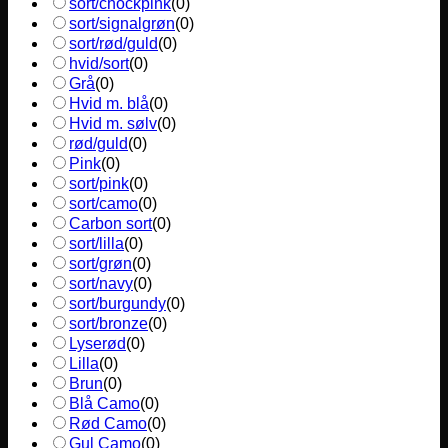
sort/chockpink
(
0
)
sort/signalgrøn
(
0
)
sort/rød/guld
(
0
)
hvid/sort
(
0
)
Grå
(
0
)
Hvid m. blå
(
0
)
Hvid m. sølv
(
0
)
rød/guld
(
0
)
Pink
(
0
)
sort/pink
(
0
)
sort/camo
(
0
)
Carbon sort
(
0
)
sort/lilla
(
0
)
sort/grøn
(
0
)
sort/navy
(
0
)
sort/burgundy
(
0
)
sort/bronze
(
0
)
Lyserød
(
0
)
Lilla
(
0
)
Brun
(
0
)
Blå Camo
(
0
)
Rød Camo
(
0
)
Gul Camo
(
0
)