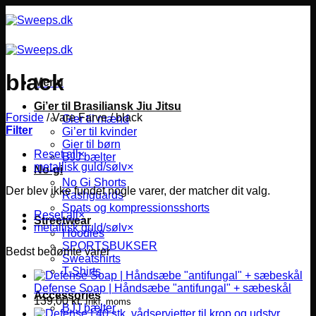
Fortsæt
til
indhold
black
Menu
Gi’er til Brasiliansk Jiu Jitsu
Forside
/
Vare Farve
/
black
Gier til mænd
Filter
Gi’er til kvinder
Gier til børn
Reset all
×
BJJ bælter
metallisk guld/sølv
×
No-gi
No Gi Shorts
Der blev ikke fundet nogle varer, der matcher dit valg.
Rashguards
Spats og kompressionsshorts
Reset all
×
Streetwear
metallisk guld/sølv
×
Hoodies
SPORTSBUKSER
Bedst bedømte varer
Sweatshirts
T-Shirts
Defense Soap | Håndsæbe "antifungal" + sæbeskål
Accessories
139,00
kr.
Inkl. moms
BJJ bælter