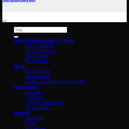
Søg
efter:
Gi’er til Brasiliansk Jiu Jitsu
Gier til mænd
Gi’er til kvinder
Gier til børn
BJJ bælter
No-gi
No Gi Shorts
Rashguards
Spats og kompressionsshorts
Streetwear
Hoodies
T-Shirts
SPORTSBUKSER
Sweatshirts
Brands
Aesthetic
Kingz
Scramble