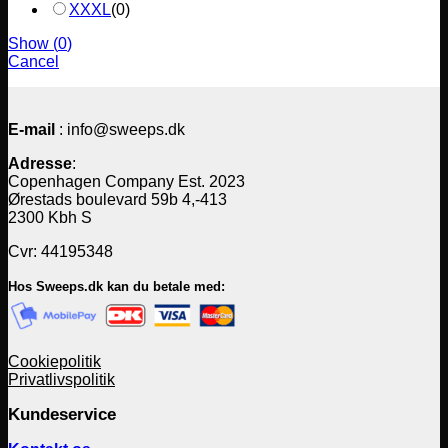
XXXL
(
0
)
Show
(
0
)
Cancel
E-mail
: info@sweeps.dk
Adresse
:
Copenhagen Company Est. 2023
Ørestads boulevard 59b 4,-413
2300 Kbh S
Cvr: 44195348
Hos Sweeps.dk kan du betale med:
Cookiepolitik
Privatlivspolitik
Kundeservice