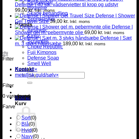
Beskyttelse
Defense | 40 stk. vådservietter til krop og udstyr
Hygiejne
99,00
kr.
Inkl. moms
Skade behandling
Defense | Shower
Sportstasker
Gel Travel Size
39,00
kr.
Inkl. moms
Brands
Defense |
Aesthetic
Shower gel m. pebermynte olie
69,00
kr.
Inkl. moms
Kingz
Defense | Sæt
Scramble
m. 3 styks håndsæbe
189,00
kr.
Inkl. moms
Choke Republic
Fuji Kimonos
Defense Soap
Filter
Smell Well
Kontakt
Reset all
×
Søg
metallisk guld/sølv
×
efter:
Filter
0
vare found
0,00
kr.
Kurv
Farve
Sort
(
0
)
Blå
(
0
)
Hvid
(
0
)
Navy
(
0
)