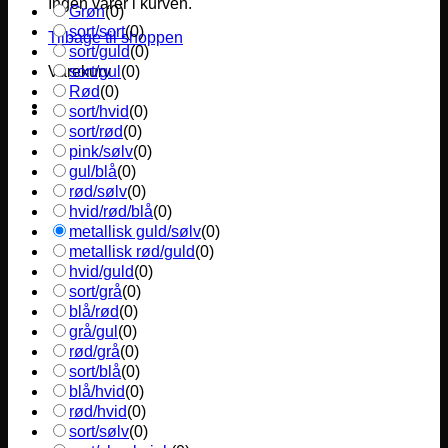
Ingen varer i kurven.
Grøn
(
0
)
sort/sort
(
0
)
Tilbage til shoppen
sort/guld
(
0
)
sort/gul
(
0
)
Varekurv
Rød
(
0
)
sort/hvid
(
0
)
sort/rød
(
0
)
pink/sølv
(
0
)
gul/blå
(
0
)
rød/sølv
(
0
)
hvid/rød/blå
(
0
)
metallisk guld/sølv
(
0
)
metallisk rød/guld
(
0
)
hvid/guld
(
0
)
sort/grå
(
0
)
blå/rød
(
0
)
grå/gul
(
0
)
rød/grå
(
0
)
sort/blå
(
0
)
blå/hvid
(
0
)
rød/hvid
(
0
)
sort/sølv
(
0
)