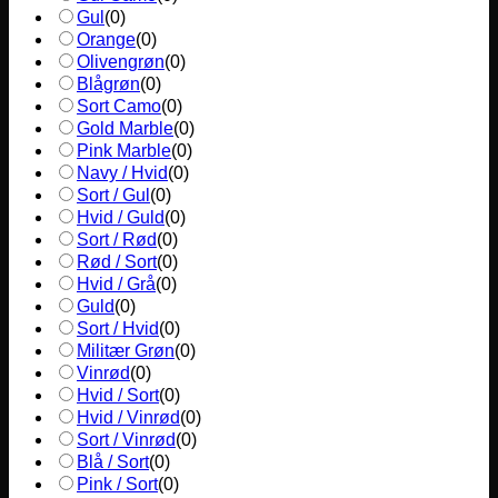
Gul
(
0
)
Orange
(
0
)
Olivengrøn
(
0
)
Blågrøn
(
0
)
Sort Camo
(
0
)
Gold Marble
(
0
)
Pink Marble
(
0
)
Navy / Hvid
(
0
)
Sort / Gul
(
0
)
Hvid / Guld
(
0
)
Sort / Rød
(
0
)
Rød / Sort
(
0
)
Hvid / Grå
(
0
)
Guld
(
0
)
Sort / Hvid
(
0
)
Militær Grøn
(
0
)
Vinrød
(
0
)
Hvid / Sort
(
0
)
Hvid / Vinrød
(
0
)
Sort / Vinrød
(
0
)
Blå / Sort
(
0
)
Pink / Sort
(
0
)