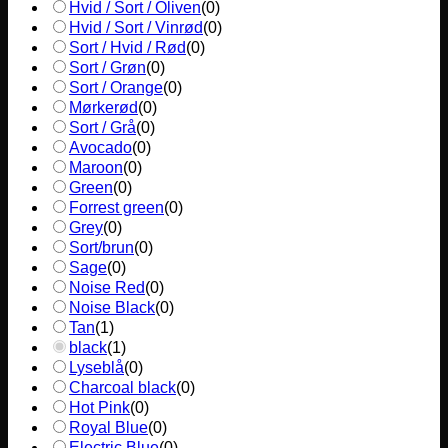
Hvid / Sort / Oliven
(
0
)
Hvid / Sort / Vinrød
(
0
)
Sort / Hvid / Rød
(
0
)
Sort / Grøn
(
0
)
Sort / Orange
(
0
)
Mørkerød
(
0
)
Sort / Grå
(
0
)
Avocado
(
0
)
Maroon
(
0
)
Green
(
0
)
Forrest green
(
0
)
Grey
(
0
)
Sort/brun
(
0
)
Sage
(
0
)
Noise Red
(
0
)
Noise Black
(
0
)
Tan
(
1
)
black
(
1
)
Lyseblå
(
0
)
Charcoal black
(
0
)
Hot Pink
(
0
)
Royal Blue
(
0
)
Electric Blue
(
0
)