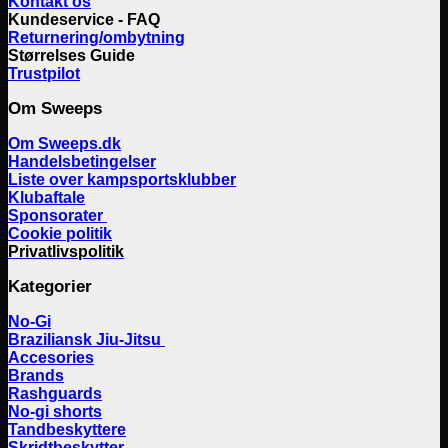
Kontakt os
Kundeservice - FAQ
Returnering/ombytning
Størrelses Guide
Trustpilot
Om Sweeps
Om Sweeps.dk
Handelsbetingelser
Liste over kampsportsklubber
Klubaftale
Sponsorater
Cookie politik
Privatlivspolitik
Kategorier
No-Gi
Braziliansk Jiu-Jitsu
Accesories
Brands
Rashguards
No-gi shorts
Tandbeskyttere
Skridtbeskytter