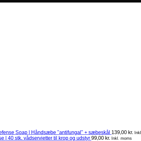
efense Soap | Håndsæbe "antifungal" + sæbeskål
139,00
kr.
Ink
 | 40 stk. vådservietter til krop og udstyr
99,00
kr.
Inkl. moms