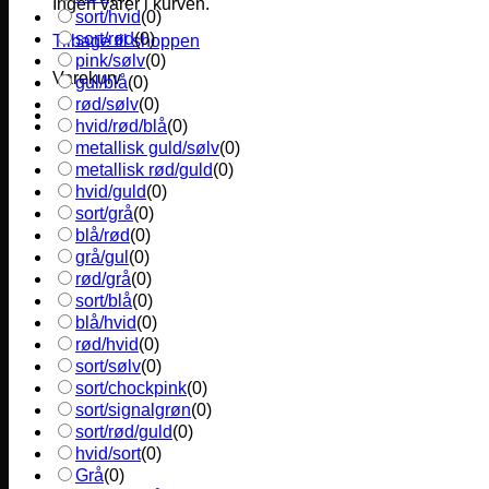
Ingen varer i kurven.
sort/hvid
(
0
)
sort/rød
(
0
)
Tilbage til shoppen
pink/sølv
(
0
)
Varekurv
gul/blå
(
0
)
rød/sølv
(
0
)
hvid/rød/blå
(
0
)
metallisk guld/sølv
(
0
)
metallisk rød/guld
(
0
)
hvid/guld
(
0
)
sort/grå
(
0
)
blå/rød
(
0
)
grå/gul
(
0
)
rød/grå
(
0
)
sort/blå
(
0
)
blå/hvid
(
0
)
rød/hvid
(
0
)
sort/sølv
(
0
)
sort/chockpink
(
0
)
sort/signalgrøn
(
0
)
sort/rød/guld
(
0
)
hvid/sort
(
0
)
Grå
(
0
)