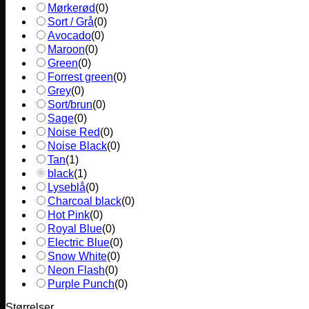
Mørkerød
(
0
)
Sort / Grå
(
0
)
Avocado
(
0
)
Maroon
(
0
)
Green
(
0
)
Forrest green
(
0
)
Grey
(
0
)
Sort/brun
(
0
)
Sage
(
0
)
Noise Red
(
0
)
Noise Black
(
0
)
Tan
(
1
)
black
(
1
)
Lyseblå
(
0
)
Charcoal black
(
0
)
Hot Pink
(
0
)
Royal Blue
(
0
)
Electric Blue
(
0
)
Snow White
(
0
)
Neon Flash
(
0
)
Purple Punch
(
0
)
Størrelser