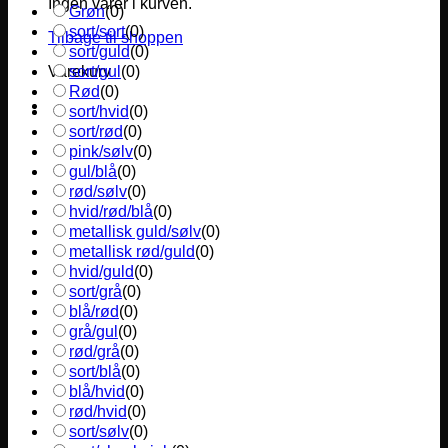
Ingen varer i kurven.
Grøn
(
0
)
sort/sort
(
0
)
Tilbage til shoppen
sort/guld
(
0
)
sort/gul
(
0
)
Varekurv
Rød
(
0
)
sort/hvid
(
0
)
sort/rød
(
0
)
pink/sølv
(
0
)
gul/blå
(
0
)
rød/sølv
(
0
)
hvid/rød/blå
(
0
)
metallisk guld/sølv
(
0
)
metallisk rød/guld
(
0
)
hvid/guld
(
0
)
sort/grå
(
0
)
blå/rød
(
0
)
grå/gul
(
0
)
rød/grå
(
0
)
sort/blå
(
0
)
blå/hvid
(
0
)
rød/hvid
(
0
)
sort/sølv
(
0
)