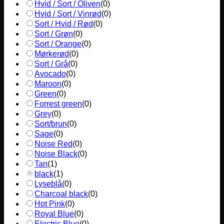
Hvid / Sort / Oliven
(
0
)
Hvid / Sort / Vinrød
(
0
)
Sort / Hvid / Rød
(
0
)
Sort / Grøn
(
0
)
Sort / Orange
(
0
)
Mørkerød
(
0
)
Sort / Grå
(
0
)
Avocado
(
0
)
Maroon
(
0
)
Green
(
0
)
Forrest green
(
0
)
Grey
(
0
)
Sort/brun
(
0
)
Sage
(
0
)
Noise Red
(
0
)
Noise Black
(
0
)
Tan
(
1
)
black
(
1
)
Lyseblå
(
0
)
Charcoal black
(
0
)
Hot Pink
(
0
)
Royal Blue
(
0
)
Electric Blue
(
0
)