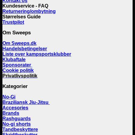
Kontakt os
Kundeservice - FAQ
Returnering/ombytning
Størrelses Guide
Trustpilot
Om Sweeps
Om Sweeps.dk
Handelsbetingelser
Liste over kampsportsklubber
Klubaftale
Sponsorater
Cookie politik
Privatlivspolitik
Kategorier
No-Gi
Braziliansk Jiu-Jitsu
Accesories
Brands
Rashguards
No-gi shorts
Tandbeskyttere
Skridtbeskytter