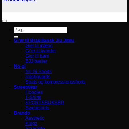
Søg
efter:
Gi’er til Brasiliansk Jiu Jitsu
Gier til mænd
Gi’er til kvinder
Gier til børn
BJJ bælter
No-gi
No Gi Shorts
Rashguards
Spats og kompressionsshorts
Streetwear
Hoodies
T-Shirts
SPORTSBUKSER
Sweatshirts
Brands
Aesthetic
Kingz
Scramble