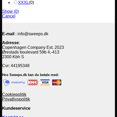
XXXL
(
0
)
Show
(
0
)
Cancel
E-mail
: info@sweeps.dk
Adresse
:
Copenhagen Company Est. 2023
Ørestads boulevard 59b 4,-413
2300 Kbh S
Cvr: 44195348
Hos Sweeps.dk kan du betale med:
Cookiepolitik
Privatlivspolitik
Kundeservice