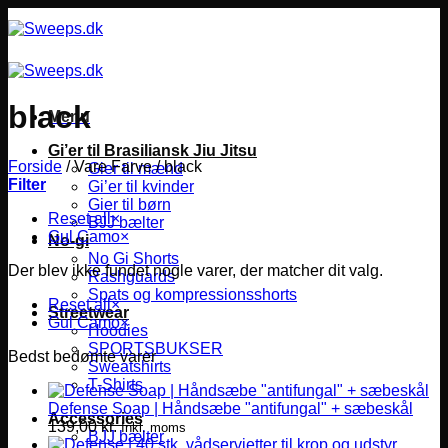
Fortsæt
til
indhold
black
Menu
Gi’er til Brasiliansk Jiu Jitsu
Forside
/
Vare Farve
/
black
Gier til mænd
Filter
Gi’er til kvinder
Gier til børn
Reset all
×
BJJ bælter
Gul Camo
×
No-gi
No Gi Shorts
Der blev ikke fundet nogle varer, der matcher dit valg.
Rashguards
Spats og kompressionsshorts
Reset all
×
Streetwear
Gul Camo
×
Hoodies
SPORTSBUKSER
Bedst bedømte varer
Sweatshirts
T-Shirts
Defense Soap | Håndsæbe "antifungal" + sæbeskål
Accessories
139,00
kr.
Inkl. moms
BJJ bælter