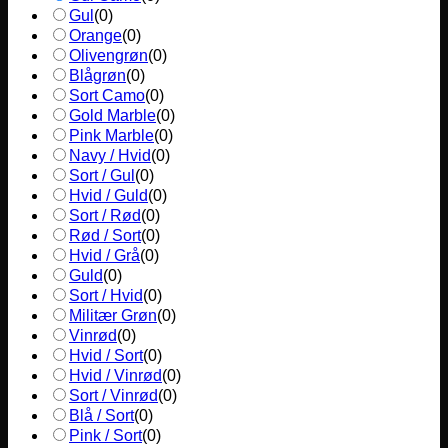
Gul
(
0
)
Orange
(
0
)
Olivengrøn
(
0
)
Blågrøn
(
0
)
Sort Camo
(
0
)
Gold Marble
(
0
)
Pink Marble
(
0
)
Navy / Hvid
(
0
)
Sort / Gul
(
0
)
Hvid / Guld
(
0
)
Sort / Rød
(
0
)
Rød / Sort
(
0
)
Hvid / Grå
(
0
)
Guld
(
0
)
Sort / Hvid
(
0
)
Militær Grøn
(
0
)
Vinrød
(
0
)
Hvid / Sort
(
0
)
Hvid / Vinrød
(
0
)
Sort / Vinrød
(
0
)
Blå / Sort
(
0
)
Pink / Sort
(
0
)