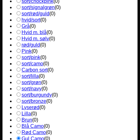
sort/chockpink
(
0
)
sort/signalgrøn
(
0
)
sort/rød/guld
(
0
)
hvid/sort
(
0
)
Grå
(
0
)
Hvid m. blå
(
0
)
Hvid m. sølv
(
0
)
rød/guld
(
0
)
Pink
(
0
)
sort/pink
(
0
)
sort/camo
(
0
)
Carbon sort
(
0
)
sort/lilla
(
0
)
sort/grøn
(
0
)
sort/navy
(
0
)
sort/burgundy
(
0
)
sort/bronze
(
0
)
Lyserød
(
0
)
Lilla
(
0
)
Brun
(
0
)
Blå Camo
(
0
)
Rød Camo
(
0
)
Gul Camo
(
0
)