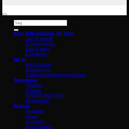
Søg
efter:
Gi’er til Brasiliansk Jiu Jitsu
Gier til mænd
Gi’er til kvinder
Gier til børn
BJJ bælter
No-gi
No Gi Shorts
Rashguards
Spats og kompressionsshorts
Streetwear
Hoodies
T-Shirts
SPORTSBUKSER
Sweatshirts
Brands
Aesthetic
Kingz
Scramble
Fuji Kimonos