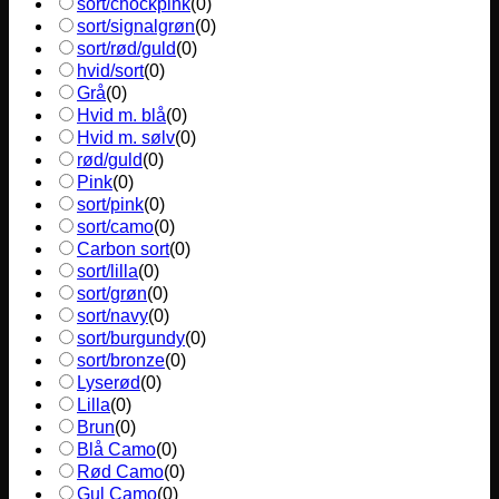
sort/chockpink
(
0
)
sort/signalgrøn
(
0
)
sort/rød/guld
(
0
)
hvid/sort
(
0
)
Grå
(
0
)
Hvid m. blå
(
0
)
Hvid m. sølv
(
0
)
rød/guld
(
0
)
Pink
(
0
)
sort/pink
(
0
)
sort/camo
(
0
)
Carbon sort
(
0
)
sort/lilla
(
0
)
sort/grøn
(
0
)
sort/navy
(
0
)
sort/burgundy
(
0
)
sort/bronze
(
0
)
Lyserød
(
0
)
Lilla
(
0
)
Brun
(
0
)
Blå Camo
(
0
)
Rød Camo
(
0
)
Gul Camo
(
0
)