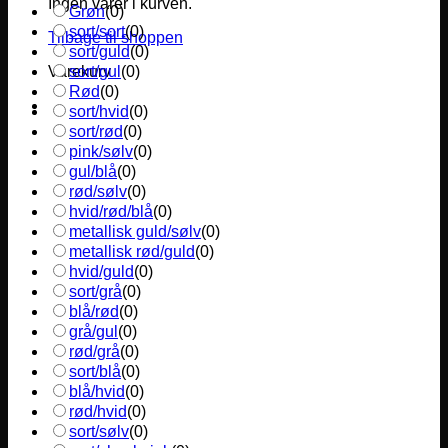
Ingen varer i kurven.
Grøn
(
0
)
sort/sort
(
0
)
Tilbage til shoppen
sort/guld
(
0
)
sort/gul
(
0
)
Varekurv
Rød
(
0
)
sort/hvid
(
0
)
sort/rød
(
0
)
pink/sølv
(
0
)
gul/blå
(
0
)
rød/sølv
(
0
)
hvid/rød/blå
(
0
)
metallisk guld/sølv
(
0
)
metallisk rød/guld
(
0
)
hvid/guld
(
0
)
sort/grå
(
0
)
blå/rød
(
0
)
grå/gul
(
0
)
rød/grå
(
0
)
sort/blå
(
0
)
blå/hvid
(
0
)
rød/hvid
(
0
)
sort/sølv
(
0
)