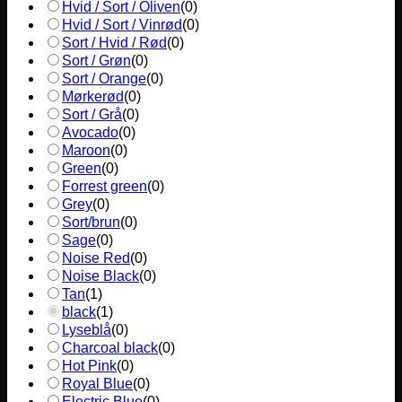
Hvid / Sort / Oliven
(
0
)
Hvid / Sort / Vinrød
(
0
)
Sort / Hvid / Rød
(
0
)
Sort / Grøn
(
0
)
Sort / Orange
(
0
)
Mørkerød
(
0
)
Sort / Grå
(
0
)
Avocado
(
0
)
Maroon
(
0
)
Green
(
0
)
Forrest green
(
0
)
Grey
(
0
)
Sort/brun
(
0
)
Sage
(
0
)
Noise Red
(
0
)
Noise Black
(
0
)
Tan
(
1
)
black
(
1
)
Lyseblå
(
0
)
Charcoal black
(
0
)
Hot Pink
(
0
)
Royal Blue
(
0
)
Electric Blue
(
0
)