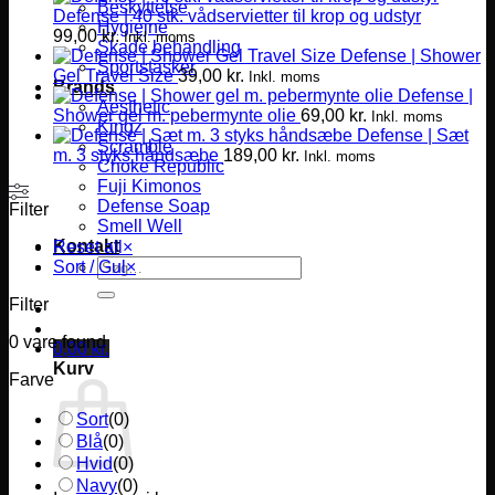
Beskyttelse
Defense | 40 stk. vådservietter til krop og udstyr
Hygiejne
99,00
kr.
Inkl. moms
Skade behandling
Defense | Shower
Sportstasker
Gel Travel Size
39,00
kr.
Inkl. moms
Brands
Defense |
Aesthetic
Shower gel m. pebermynte olie
69,00
kr.
Inkl. moms
Kingz
Defense | Sæt
Scramble
m. 3 styks håndsæbe
189,00
kr.
Inkl. moms
Choke Republic
Fuji Kimonos
Defense Soap
Filter
Smell Well
Kontakt
Reset all
×
Søg
Sort / Gul
×
efter:
Filter
0
vare found
0,00
kr.
Kurv
Farve
Sort
(
0
)
Blå
(
0
)
Hvid
(
0
)
Navy
(
0
)