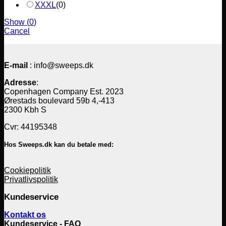
XXXL
(
0
)
Show
(
0
)
Cancel
E-mail
: info@sweeps.dk
Adresse
:
Copenhagen Company Est. 2023
Ørestads boulevard 59b 4,-413
2300 Kbh S
Cvr: 44195348
Hos Sweeps.dk kan du betale med:
Cookiepolitik
Privatlivspolitik
Kundeservice
Kontakt os
Kundeservice - FAQ