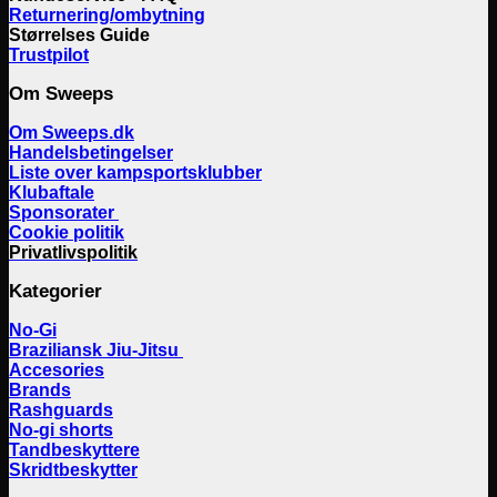
Returnering/ombytning
Størrelses Guide
Trustpilot
Om Sweeps
Om Sweeps.dk
Handelsbetingelser
Liste over kampsportsklubber
Klubaftale
Sponsorater
Cookie politik
Privatlivspolitik
Kategorier
No-Gi
Braziliansk Jiu-Jitsu
Accesories
Brands
Rashguards
No-gi shorts
Tandbeskyttere
Skridtbeskytter