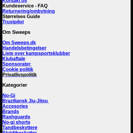
Kontakt os
Kundeservice - FAQ
Returnering/ombytning
Størrelses Guide
Trustpilot
Om Sweeps
Om Sweeps.dk
Handelsbetingelser
Liste over kampsportsklubber
Klubaftale
Sponsorater
Cookie politik
Privatlivspolitik
Kategorier
No-Gi
Braziliansk Jiu-Jitsu
Accesories
Brands
Rashguards
No-gi shorts
Tandbeskyttere
Skridtbeskytter