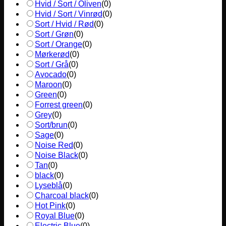
Hvid / Sort / Oliven
(
0
)
Hvid / Sort / Vinrød
(
0
)
Sort / Hvid / Rød
(
0
)
Sort / Grøn
(
0
)
Sort / Orange
(
0
)
Mørkerød
(
0
)
Sort / Grå
(
0
)
Avocado
(
0
)
Maroon
(
0
)
Green
(
0
)
Forrest green
(
0
)
Grey
(
0
)
Sort/brun
(
0
)
Sage
(
0
)
Noise Red
(
0
)
Noise Black
(
0
)
Tan
(
0
)
black
(
0
)
Lyseblå
(
0
)
Charcoal black
(
0
)
Hot Pink
(
0
)
Royal Blue
(
0
)
Electric Blue
(
0
)