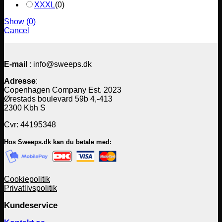
XXXL
(
0
)
Show
(
0
)
Cancel
E-mail
: info@sweeps.dk
Adresse
:
Copenhagen Company Est. 2023
Ørestads boulevard 59b 4,-413
2300 Kbh S
Cvr: 44195348
Hos Sweeps.dk kan du betale med:
Cookiepolitik
Privatlivspolitik
Kundeservice