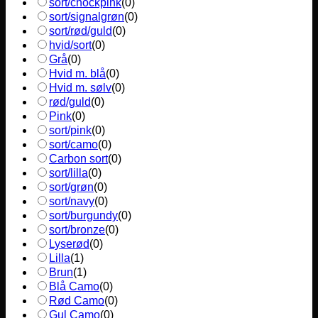
sort/chockpink
(
0
)
sort/signalgrøn
(
0
)
sort/rød/guld
(
0
)
hvid/sort
(
0
)
Grå
(
0
)
Hvid m. blå
(
0
)
Hvid m. sølv
(
0
)
rød/guld
(
0
)
Pink
(
0
)
sort/pink
(
0
)
sort/camo
(
0
)
Carbon sort
(
0
)
sort/lilla
(
0
)
sort/grøn
(
0
)
sort/navy
(
0
)
sort/burgundy
(
0
)
sort/bronze
(
0
)
Lyserød
(
0
)
Lilla
(
1
)
Brun
(
1
)
Blå Camo
(
0
)
Rød Camo
(
0
)
Gul Camo
(
0
)