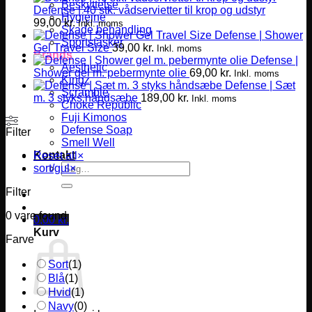
Beskyttelse
Defense | 40 stk. vådservietter til krop og udstyr
Hygiejne
99,00
kr.
Inkl. moms
Skade behandling
Defense | Shower
Sportstasker
Gel Travel Size
39,00
kr.
Inkl. moms
Brands
Defense |
Aesthetic
Shower gel m. pebermynte olie
69,00
kr.
Inkl. moms
Kingz
Defense | Sæt
Scramble
m. 3 styks håndsæbe
189,00
kr.
Inkl. moms
Choke Republic
Fuji Kimonos
Defense Soap
Filter
Smell Well
Kontakt
Reset all
×
Søg
sort/gul
×
efter:
Filter
0
vare found
0,00
kr.
Kurv
Farve
Sort
(
1
)
Blå
(
1
)
Hvid
(
1
)
Navy
(
0
)