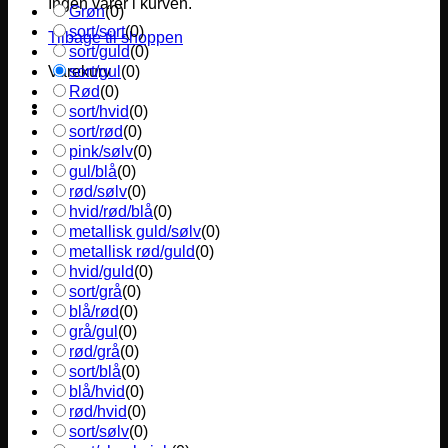
Ingen varer i kurven.
Grøn
(
0
)
sort/sort
(
0
)
Tilbage til shoppen
sort/guld
(
0
)
sort/gul
(
0
)
Varekurv
Rød
(
0
)
sort/hvid
(
0
)
sort/rød
(
0
)
pink/sølv
(
0
)
gul/blå
(
0
)
rød/sølv
(
0
)
hvid/rød/blå
(
0
)
metallisk guld/sølv
(
0
)
metallisk rød/guld
(
0
)
hvid/guld
(
0
)
sort/grå
(
0
)
blå/rød
(
0
)
grå/gul
(
0
)
rød/grå
(
0
)
sort/blå
(
0
)
blå/hvid
(
0
)
rød/hvid
(
0
)
sort/sølv
(
0
)