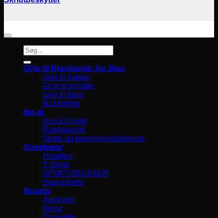
Søg
efter:
Gi’er til Brasiliansk Jiu Jitsu
Gier til mænd
Gi’er til kvinder
Gier til børn
BJJ bælter
No-gi
No Gi Shorts
Rashguards
Spats og kompressionsshorts
Streetwear
Hoodies
T-Shirts
SPORTSBUKSER
Sweatshirts
Brands
Aesthetic
Kingz
Scramble