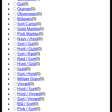
Gul
(
0
)
Orange
(
0
)
Olivengrøn
(
0
)
Blågrøn
(
0
)
Sort Camo
(
0
)
Gold Marble
(
0
)
Pink Marble
(
0
)
Navy / Hvid
(
0
)
Sort / Gul
(
0
)
Hvid / Guld
(
0
)
Sort / Rød
(
0
)
Rød / Sort
(
0
)
Hvid / Grå
(
0
)
Guld
(
0
)
Sort / Hvid
(
0
)
Militær Grøn
(
0
)
Vinrød
(
0
)
Hvid / Sort
(
0
)
Hvid / Vinrød
(
0
)
Sort / Vinrød
(
0
)
Blå / Sort
(
0
)
Pink / Sort
(
0
)