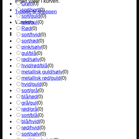
Ingen varer i kurven.
Grøn
(
0
)
sort/sort
(
0
)
Tilbage til shoppen
sort/guld
(
0
)
sort/gul
(
0
)
Varekurv
Rød
(
0
)
sort/hvid
(
0
)
sort/rød
(
0
)
pink/sølv
(
0
)
gul/blå
(
0
)
rød/sølv
(
0
)
hvid/rød/blå
(
0
)
metallisk guld/sølv
(
0
)
metallisk rød/guld
(
0
)
hvid/guld
(
0
)
sort/grå
(
0
)
blå/rød
(
0
)
grå/gul
(
0
)
rød/grå
(
0
)
sort/blå
(
0
)
blå/hvid
(
0
)
rød/hvid
(
0
)
sort/sølv
(
0
)