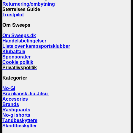
Returnering/ombytning
Størrelses Guide
Trustpilot
Om Sweeps
Om Sweeps.dk
Handelsbetingelser
Liste over kampsportsklubber
Klubaftale
Sponsorater
Cookie politik
Privatlivspolitik
Kategorier
No-Gi
Braziliansk Jiu-Jitsu
Accesories
Brands
Rashguards
No-gi shorts
Tandbeskyttere
Skridtbeskytter