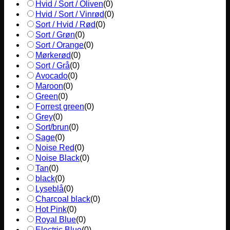
Hvid / Sort / Oliven
(
0
)
Hvid / Sort / Vinrød
(
0
)
Sort / Hvid / Rød
(
0
)
Sort / Grøn
(
0
)
Sort / Orange
(
0
)
Mørkerød
(
0
)
Sort / Grå
(
0
)
Avocado
(
0
)
Maroon
(
0
)
Green
(
0
)
Forrest green
(
0
)
Grey
(
0
)
Sort/brun
(
0
)
Sage
(
0
)
Noise Red
(
0
)
Noise Black
(
0
)
Tan
(
0
)
black
(
0
)
Lyseblå
(
0
)
Charcoal black
(
0
)
Hot Pink
(
0
)
Royal Blue
(
0
)
Electric Blue
(
0
)