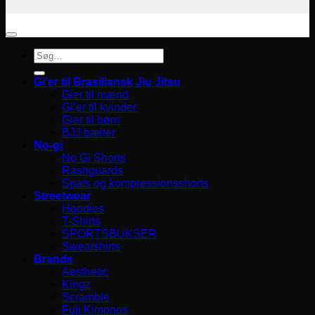
Søg
efter:
Gi’er til Brasiliansk Jiu Jitsu
Gier til mænd
Gi’er til kvinder
Gier til børn
BJJ bælter
No-gi
No Gi Shorts
Rashguards
Spats og kompressionsshorts
Streetwear
Hoodies
T-Shirts
SPORTSBUKSER
Sweatshirts
Brands
Aesthetic
Kingz
Scramble
Fuji Kimonos