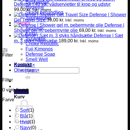
Beskyttelse
Defense | 40 stk. vådservietter til krop og udstyr
Hygiejne
99,00
kr.
Inkl. moms
Skade behandling
Defense | Shower
Sportstasker
Gel Travel Size
39,00
kr.
Inkl. moms
Brands
Defense |
Aesthetic
Shower gel m. pebermynte olie
69,00
kr.
Inkl. moms
Kingz
Defense | Sæt
Scramble
m. 3 styks håndsæbe
189,00
kr.
Inkl. moms
Choke Republic
Fuji Kimonos
Defense Soap
Filter
Smell Well
Kontakt
Reset all
×
Søg
Olivengrøn
×
efter:
Filter
0
vare found
0,00
kr.
Kurv
Farve
Sort
(
1
)
Blå
(
1
)
Hvid
(
1
)
Navy
(
0
)