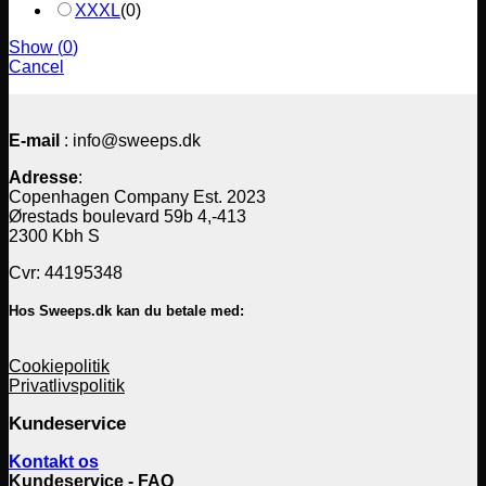
XXXL
(
0
)
Show
(
0
)
Cancel
E-mail
: info@sweeps.dk
Adresse
:
Copenhagen Company Est. 2023
Ørestads boulevard 59b 4,-413
2300 Kbh S
Cvr: 44195348
Hos Sweeps.dk kan du betale med:
Cookiepolitik
Privatlivspolitik
Kundeservice
Kontakt os
Kundeservice - FAQ