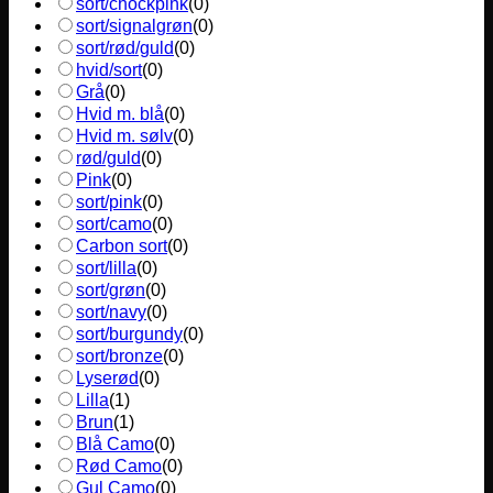
sort/chockpink
(
0
)
sort/signalgrøn
(
0
)
sort/rød/guld
(
0
)
hvid/sort
(
0
)
Grå
(
0
)
Hvid m. blå
(
0
)
Hvid m. sølv
(
0
)
rød/guld
(
0
)
Pink
(
0
)
sort/pink
(
0
)
sort/camo
(
0
)
Carbon sort
(
0
)
sort/lilla
(
0
)
sort/grøn
(
0
)
sort/navy
(
0
)
sort/burgundy
(
0
)
sort/bronze
(
0
)
Lyserød
(
0
)
Lilla
(
1
)
Brun
(
1
)
Blå Camo
(
0
)
Rød Camo
(
0
)
Gul Camo
(
0
)