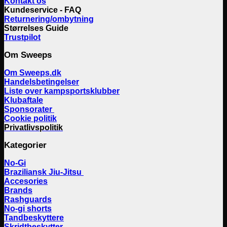
Kontakt os
Kundeservice - FAQ
Returnering/ombytning
Størrelses Guide
Trustpilot
Om Sweeps
Om Sweeps.dk
Handelsbetingelser
Liste over kampsportsklubber
Klubaftale
Sponsorater
Cookie politik
Privatlivspolitik
Kategorier
No-Gi
Braziliansk Jiu-Jitsu
Accesories
Brands
Rashguards
No-gi shorts
Tandbeskyttere
Skridtbeskytter