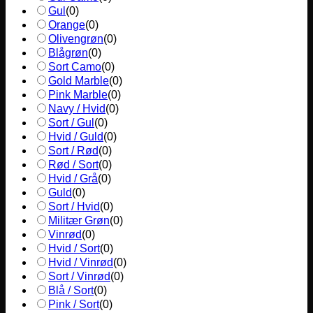
Gul
(
0
)
Orange
(
0
)
Olivengrøn
(
0
)
Blågrøn
(
0
)
Sort Camo
(
0
)
Gold Marble
(
0
)
Pink Marble
(
0
)
Navy / Hvid
(
0
)
Sort / Gul
(
0
)
Hvid / Guld
(
0
)
Sort / Rød
(
0
)
Rød / Sort
(
0
)
Hvid / Grå
(
0
)
Guld
(
0
)
Sort / Hvid
(
0
)
Militær Grøn
(
0
)
Vinrød
(
0
)
Hvid / Sort
(
0
)
Hvid / Vinrød
(
0
)
Sort / Vinrød
(
0
)
Blå / Sort
(
0
)
Pink / Sort
(
0
)