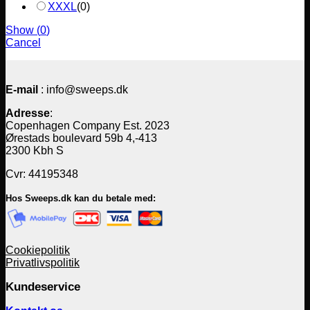
XXXL
(
0
)
Show
(
0
)
Cancel
E-mail
: info@sweeps.dk
Adresse
:
Copenhagen Company Est. 2023
Ørestads boulevard 59b 4,-413
2300 Kbh S
Cvr: 44195348
Hos Sweeps.dk kan du betale med:
Cookiepolitik
Privatlivspolitik
Kundeservice