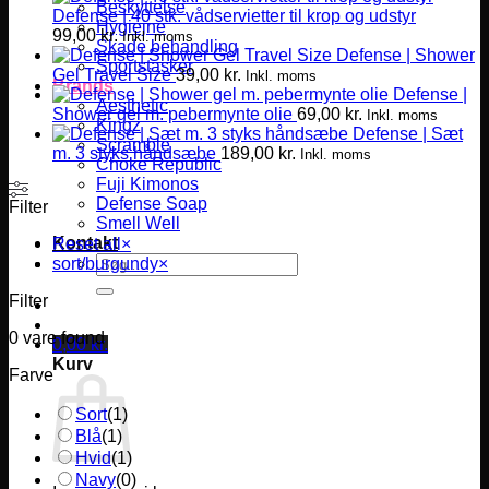
Beskyttelse
Defense | 40 stk. vådservietter til krop og udstyr
Hygiejne
99,00
kr.
Inkl. moms
Skade behandling
Defense | Shower
Sportstasker
Gel Travel Size
39,00
kr.
Inkl. moms
Brands
Defense |
Aesthetic
Shower gel m. pebermynte olie
69,00
kr.
Inkl. moms
Kingz
Defense | Sæt
Scramble
m. 3 styks håndsæbe
189,00
kr.
Inkl. moms
Choke Republic
Fuji Kimonos
Defense Soap
Filter
Smell Well
Kontakt
Reset all
×
Søg
sort/burgundy
×
efter:
Filter
0
vare found
0,00
kr.
Kurv
Farve
Sort
(
1
)
Blå
(
1
)
Hvid
(
1
)
Navy
(
0
)