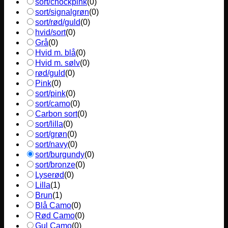
sort/chockpink
(
0
)
sort/signalgrøn
(
0
)
sort/rød/guld
(
0
)
hvid/sort
(
0
)
Grå
(
0
)
Hvid m. blå
(
0
)
Hvid m. sølv
(
0
)
rød/guld
(
0
)
Pink
(
0
)
sort/pink
(
0
)
sort/camo
(
0
)
Carbon sort
(
0
)
sort/lilla
(
0
)
sort/grøn
(
0
)
sort/navy
(
0
)
sort/burgundy
(
0
)
sort/bronze
(
0
)
Lyserød
(
0
)
Lilla
(
1
)
Brun
(
1
)
Blå Camo
(
0
)
Rød Camo
(
0
)
Gul Camo
(
0
)