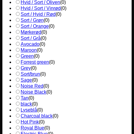
Hvid / Sort / Oliven
(
0
)
Hvid / Sort / Vinrød
(
0
)
Sort / Hvid / Rød
(
0
)
Sort / Grøn
(
0
)
Sort / Orange
(
0
)
Mørkerød
(
0
)
Sort / Grå
(
0
)
Avocado
(
0
)
Maroon
(
0
)
Green
(
0
)
Forrest green
(
0
)
Grey
(
0
)
Sort/brun
(
0
)
Sage
(
0
)
Noise Red
(
0
)
Noise Black
(
0
)
Tan
(
0
)
black
(
0
)
Lyseblå
(
0
)
Charcoal black
(
0
)
Hot Pink
(
0
)
Royal Blue
(
0
)
Electric Blue
(
0
)