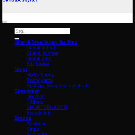
Søg
efter:
Gi’er til Brasiliansk Jiu Jitsu
Gier til mænd
Gi’er til kvinder
Gier til børn
BJJ bælter
No-gi
No Gi Shorts
Rashguards
Spats og kompressionsshorts
Streetwear
Hoodies
T-Shirts
SPORTSBUKSER
Sweatshirts
Brands
Aesthetic
Kingz
Scramble