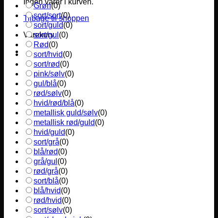
Ingen varer i kurven.
Grøn
(
0
)
sort/sort
(
0
)
Tilbage til shoppen
sort/guld
(
0
)
sort/gul
(
0
)
Varekurv
Rød
(
0
)
sort/hvid
(
0
)
sort/rød
(
0
)
pink/sølv
(
0
)
gul/blå
(
0
)
rød/sølv
(
0
)
hvid/rød/blå
(
0
)
metallisk guld/sølv
(
0
)
metallisk rød/guld
(
0
)
hvid/guld
(
0
)
sort/grå
(
0
)
blå/rød
(
0
)
grå/gul
(
0
)
rød/grå
(
0
)
sort/blå
(
0
)
blå/hvid
(
0
)
rød/hvid
(
0
)
sort/sølv
(
0
)